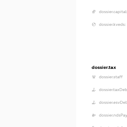
dossier.capital
dossier.kveds:
dossier.tax
dossier.staff
dossier.taxDeb
dossier.esvDe
dossier.ndsPa