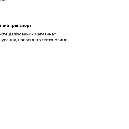
ьний транспорт
еспеціалізованих магазинах
чування, напоями та тютюновими