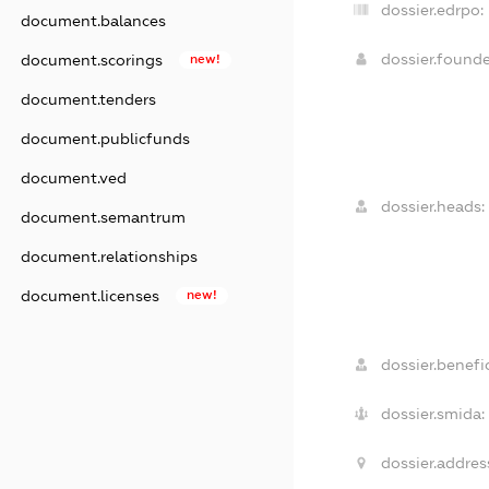
dossier.edrpo:
document.balances
dossier.found
document.scorings
new!
document.tenders
document.publicfunds
document.ved
dossier.heads:
document.semantrum
document.relationships
document.licenses
new!
dossier.benefic
dossier.smida:
dossier.addres