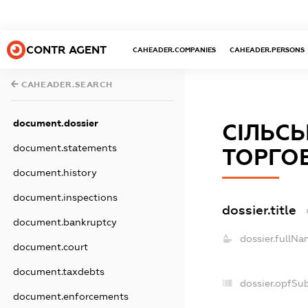
CONTR AGENT
CAHEADER.COMPANIES
CAHEADER.PERSONS
CAHEADER.SEARCH
document.dossier
СІЛЬС
document.statements
ТОРГОВ
document.history
document.inspections
dossier.title
document.bankruptcy
dossier.fullNa
document.court
document.taxdebts
dossier.opfSu
document.enforcements