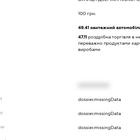
:
100 грн.
49.41
вантажний автомобіл
47.11
роздрібна торгівля в н
переважно продуктами хар
виробами
XXXXXXXXXX
t
dossier.missingData
bt
dossier.missingData
yer
dossier.missingData