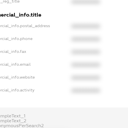
n_reg_title
XXXXXXXXXX
rcial_info.title
rcial_info.postal_address
XXXXXXXXXX
rcial_info.phone
XXXXXXXXXX
cial_info.fax
XXXXXXXXXX
rcial_info.email
XXXXXXXXXX
rcial_info.website
XXXXXXXXXX
cial_info.activity
XXXXXXXXXX
ampleText_1
ampleText_2
onymousPerSearch2