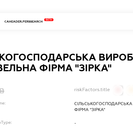
BETA
CAHEADER.PERSSEARCH
ЬКОГОСПОДАРСЬКА ВИРО
ЕЛЬНА ФІРМА "ЗІРКА"
riskFactors.title
0
0
me:
СІЛЬСЬКОГОСПОДАРСЬКА
ФІРМА "ЗІРКА"
bType:
-