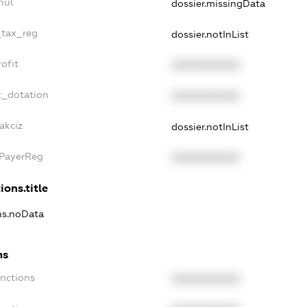
nul
dossier.missingData
_tax_reg
dossier.notInList
ofit
XXXXXXXXXX
t_dotation
XXXXXXXXXX
akciz
dossier.notInList
xPayerReg
XXXXXXXXXX
ions.title
ons.noData
ns
anctions
XXXXXXXXXX