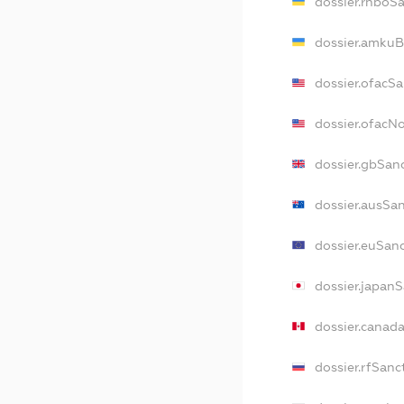
dossier.rnboS
dossier.amkuB
dossier.ofacS
dossier.ofacN
dossier.gbSan
dossier.ausSa
dossier.euSan
dossier.japan
dossier.canad
dossier.rfSanc