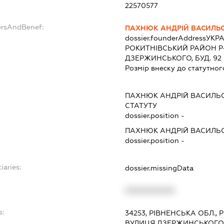
22570577
ersAndBenef:
ПАХНЮК АНДРІЙ ВАСИЛЬ
dossier.founderAddress
УКРА
РОКИТНIВСЬКИЙ РАЙОН Р-Н
ДЗЕРЖИНСЬКОГО, БУД. 92
Розмір внеску до статутног
ПАХНЮК АНДРІЙ ВАСИЛЬ
СТАТУТУ
dossier.position -
ПАХНЮК АНДРІЙ ВАСИЛЬ
dossier.position -
iaries:
dossier.missingData
XXXXXXXXXX
s:
34253, РІВНЕНСЬКА ОБЛ.,
ВУЛИЦЯ ДЗЕРЖИНСЬКОГО,