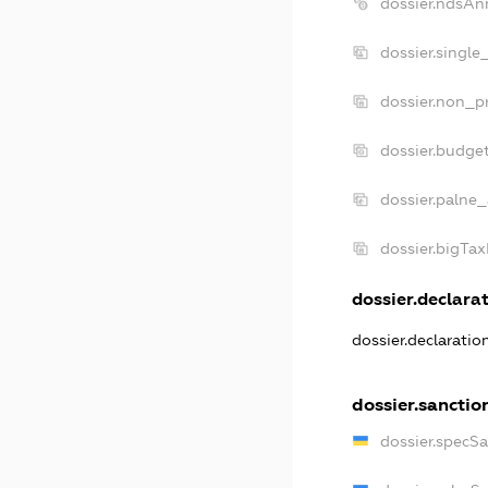
dossier.ndsAn
dossier.single
dossier.non_pr
dossier.budge
dossier.palne_
dossier.bigTa
dossier.declarat
dossier.declarati
dossier.sanctio
dossier.specS