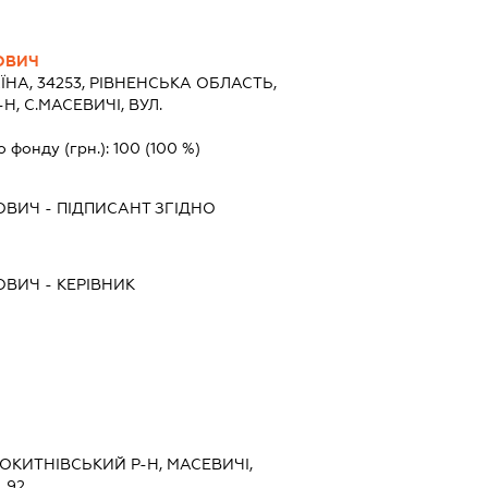
ОВИЧ
ЇНА, 34253, РIВНЕНСЬКА ОБЛАСТЬ,
, С.МАСЕВИЧІ, ВУЛ.
о фонду (грн.):
100
(100 %)
ОВИЧ
-
ПІДПИСАНТ
ЗГІДНО
ОВИЧ
-
КЕРІВНИК
 РОКИТНІВСЬКИЙ Р-Н, МАСЕВИЧІ,
 92