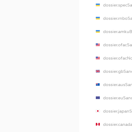
dossier.specS
dossier.rnboS
dossier.amkuB
dossier.ofacS
dossier.ofac
dossier.gbSan
dossier.ausSa
dossier.euSan
dossier.japan
dossier.canad