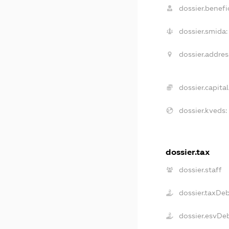
dossier.benefic
dossier.smida:
dossier.addres
dossier.capital
dossier.kveds:
dossier.tax
dossier.staff
dossier.taxDe
dossier.esvDe