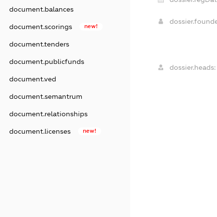
document.balances
dossier.found
document.scorings
new!
document.tenders
document.publicfunds
dossier.heads:
document.ved
document.semantrum
document.relationships
document.licenses
new!