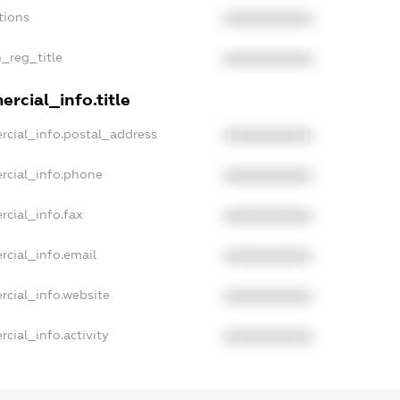
tions
XXXXXXXXXX
n_reg_title
XXXXXXXXXX
rcial_info.title
rcial_info.postal_address
XXXXXXXXXX
rcial_info.phone
XXXXXXXXXX
rcial_info.fax
XXXXXXXXXX
rcial_info.email
XXXXXXXXXX
rcial_info.website
XXXXXXXXXX
cial_info.activity
XXXXXXXXXX