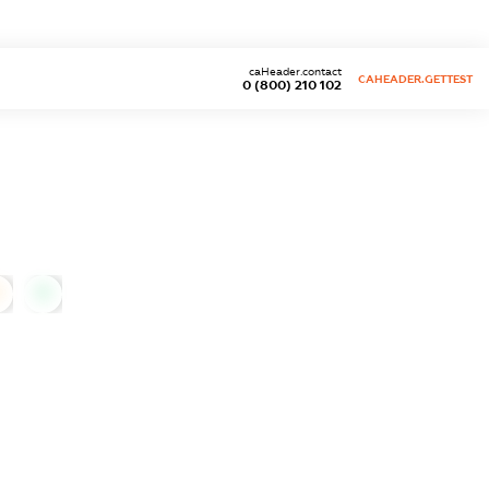
caHeader.contact
CAHEADER.GETTEST
0 (800) 210 102
0