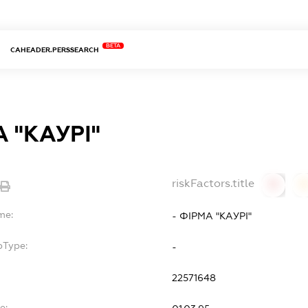
BETA
CAHEADER.PERSSEARCH
А "КАУРІ"
riskFactors.title
0
0
me:
- ФІРМА "КАУРІ"
bType:
-
22571648
e: