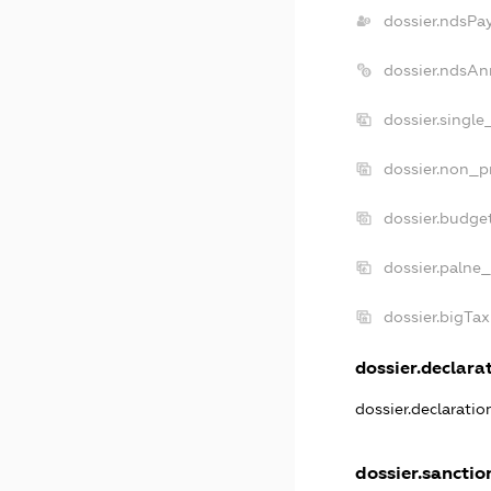
dossier.ndsPa
dossier.ndsAn
dossier.singl
dossier.non_p
dossier.budge
dossier.palne_
dossier.bigTa
dossier.declarat
dossier.declarati
dossier.sanctio