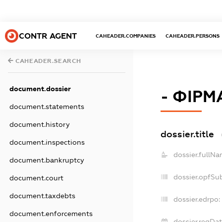
CONTR AGENT
CAHEADER.COMPANIES
CAHEADER.PERSONS
CAHEADER.SEARCH
document.dossier
- ФІРМ
document.statements
document.history
dossier.title
document.inspections
dossier.fullNa
document.bankruptcy
dossier.opfSu
document.court
document.taxdebts
dossier.edrpo:
document.enforcements
dossier.regDat