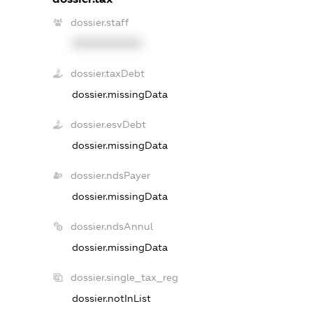
dossier.staff
XXXXXXXXXX
dossier.taxDebt
dossier.missingData
dossier.esvDebt
dossier.missingData
dossier.ndsPayer
dossier.missingData
dossier.ndsAnnul
dossier.missingData
dossier.single_tax_reg
dossier.notInList