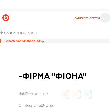
CAHEADER.GETTEST
CAHEADER.SEARCH
document.dossier
-ФІРМА "ФІОНА"
riskFactors.title
0
0
0
dossier.fullName: