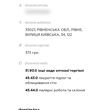
dossier.smida:
XXXXXXXXXX
dossier.address:
33027, РІВНЕНСЬКА ОБЛ., РІВНЕ,
ВУЛИЦЯ КИЇВСЬКА, 34, 122
dossier.capital:
375 грн.
dossier.kveds:
51.90.0
інші види оптової торгівлі
45.43.0
покриття підлог та
облицювання стін
45.44.0
малярні роботи та скління
dossier.tax