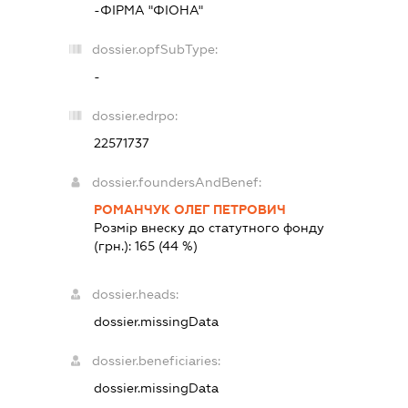
-ФІРМА "ФІОНА"
dossier.opfSubType:
-
dossier.edrpo:
22571737
dossier.foundersAndBenef:
РОМАНЧУК ОЛЕГ ПЕТРОВИЧ
Розмір внеску до статутного фонду
(грн.):
165
(44 %)
dossier.heads:
dossier.missingData
dossier.beneficiaries:
dossier.missingData