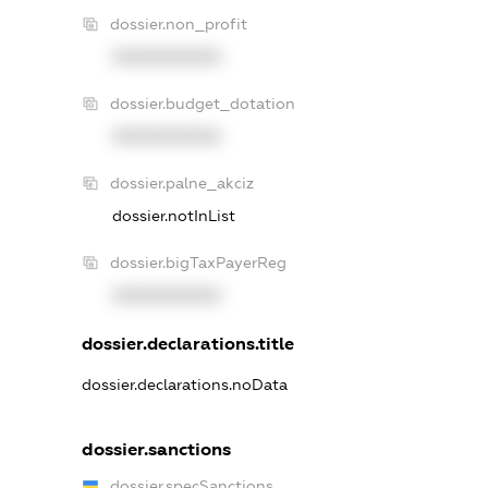
dossier.non_profit
XXXXXXXXXX
dossier.budget_dotation
XXXXXXXXXX
dossier.palne_akciz
dossier.notInList
dossier.bigTaxPayerReg
XXXXXXXXXX
dossier.declarations.title
dossier.declarations.noData
dossier.sanctions
dossier.specSanctions