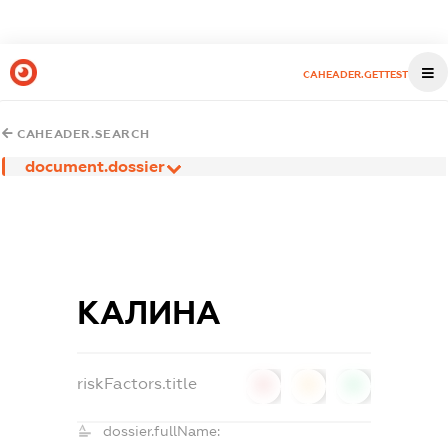
CAHEADER.GETTEST
CAHEADER.SEARCH
document.dossier
КАЛИНА
riskFactors.title
0
0
0
dossier.fullName: