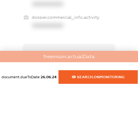
XXXXXXXXXX
dossier.commercial_info.activity
XXXXXXXXXX
freemium.exampleText_1
freemium.actualData
freemium.exampleText_2
freemium.anonymousPerSearch2
FREEMIUM.DETAILS
document.dueToDate
26.06.24
SEARCH.ONMONITORING
FREEMIUM.REGISTER