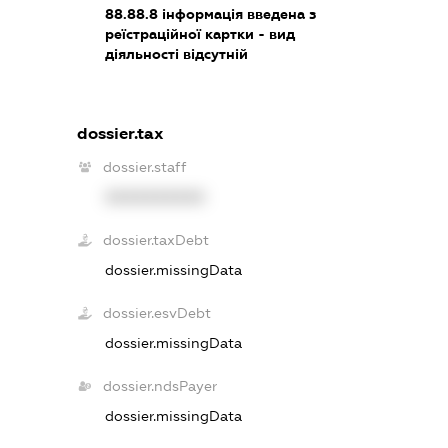
88.88.8
інформація введена з
реїстраційної картки - вид
діяльності відсутній
dossier.tax
dossier.staff
XXXXXXXXXX
dossier.taxDebt
dossier.missingData
dossier.esvDebt
dossier.missingData
dossier.ndsPayer
dossier.missingData