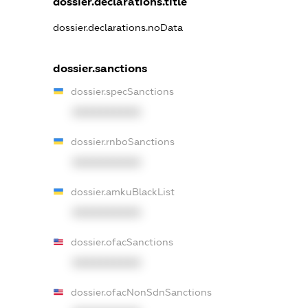
dossier.declarations.title
dossier.declarations.noData
dossier.sanctions
dossier.specSanctions
XXXXXXXXXX
dossier.rnboSanctions
XXXXXXXXXX
dossier.amkuBlackList
XXXXXXXXXX
dossier.ofacSanctions
XXXXXXXXXX
dossier.ofacNonSdnSanctions