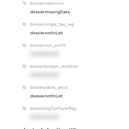
dossier.ndsAnnul
dossier.missingData
dossier.single_tax_reg
dossier.notInList
dossier.non_profit
XXXXXXXXXX
dossier.budget_dotation
XXXXXXXXXX
dossier.palne_akciz
dossier.notInList
dossier.bigTaxPayerReg
XXXXXXXXXX