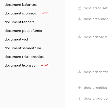
document.balances
dossier.regDat
document.scorings
new!
dossier.found
document.tenders
document.publicfunds
dossier.heads:
document.ved
document.semantrum
document.relationships
document.licenses
new!
dossier.benefic
dossier.smida:
dossier.addres