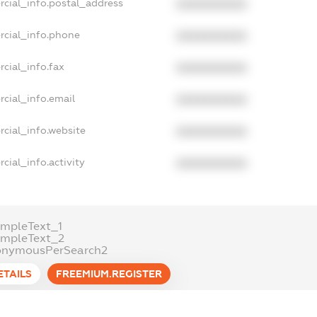
rcial_info.postal_address
XXXXXXXXXX
rcial_info.phone
XXXXXXXXXX
cial_info.fax
XXXXXXXXXX
cial_info.email
XXXXXXXXXX
cial_info.website
XXXXXXXXXX
cial_info.activity
XXXXXXXXXX
mpleText_1
ampleText_2
onymousPerSearch2
ETAILS
FREEMIUM.REGISTER