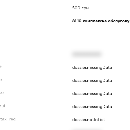
500 грн.
81.10
комплексне обслуговув
XXXXXXXXXX
t
dossier.missingData
bt
dossier.missingData
er
dossier.missingData
nul
dossier.missingData
_tax_reg
dossier.notInList