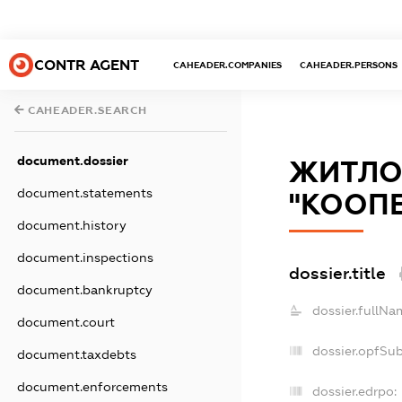
CONTR AGENT
CAHEADER.COMPANIES
CAHEADER.PERSONS
CAHEADER.SEARCH
document.dossier
ЖИТЛО
document.statements
"КООП
document.history
document.inspections
dossier.title
document.bankruptcy
dossier.fullNa
document.court
dossier.opfSu
document.taxdebts
document.enforcements
dossier.edrpo: