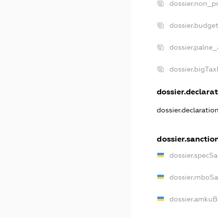
dossier.non_pr
dossier.budge
dossier.palne_
dossier.bigTa
dossier.declarat
dossier.declaratio
dossier.sanctio
dossier.specSa
dossier.rnboS
dossier.amkuB