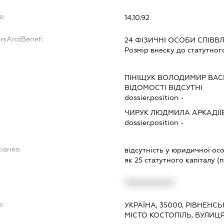
e:
14.10.92
ersAndBenef:
24 ФІЗИЧНІ ОСОБИ СПІВ
Розмір внеску до статутног
ПІНІЩУК ВОЛОДИМИР ВА
ВІДОМОСТІ ВІДСУТНІ
dossier.position -
ЧИРУК ЛЮДМИЛА АРКАДІЇ
dossier.position -
iaries:
відсутність у юридичної ос
як 25 статутного капіталу (
XXXXXXXXXX
s:
УКРАЇНА, 35000, РІВНЕНСЬ
МІСТО КОСТОПІЛЬ, ВУЛИЦ