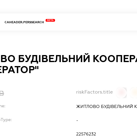
BETA
CAHEADER.PERSSEARCH
ВО БУДІВЕЛЬНИЙ КООПЕР
ЕРАТОР"
riskFactors.title
0
0
me:
ЖИТЛОВО БУДІВЕЛЬНИЙ К
bType:
-
22576232