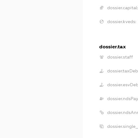
dossier.capital:
dossier.kveds:
dossier.tax
dossier.staff
dossier.taxDeb
dossier.esvDe
dossier.ndsPay
dossier.ndsAn
dossier.single