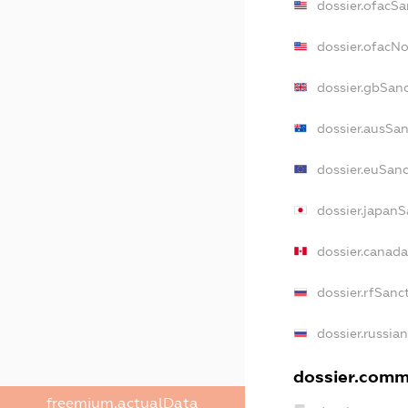
dossier.ofacSa
dossier.ofacN
dossier.gbSan
dossier.ausSan
dossier.euSan
dossier.japanS
dossier.canad
dossier.rfSanc
dossier.russia
dossier.comme
freemium.actualData