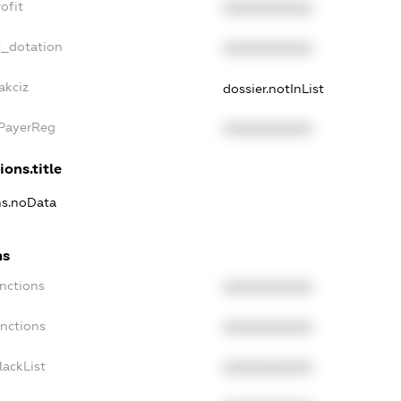
ofit
XXXXXXXXXX
t_dotation
XXXXXXXXXX
akciz
dossier.notInList
xPayerReg
XXXXXXXXXX
ions.title
ns.noData
ns
nctions
XXXXXXXXXX
anctions
XXXXXXXXXX
lackList
XXXXXXXXXX