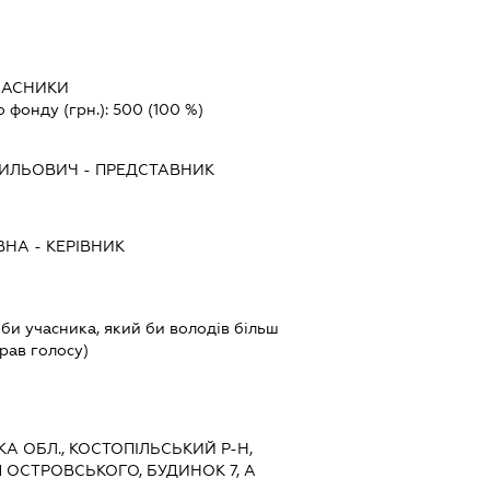
ВЛАСНИКИ
о фонду (грн.):
500
(100 %)
СИЛЬОВИЧ
-
ПРЕДСТАВНИК
ВНА
-
КЕРІВНИК
оби учасника, який би володів більш
прав голосу)
КА ОБЛ., КОСТОПІЛЬСЬКИЙ Р-Н,
Я ОСТРОВСЬКОГО, БУДИНОК 7, А