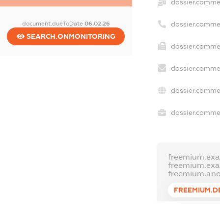
dossier.comme
document.dueToDate
06.02.26
dossier.comme
SEARCH.ONMONITORING
dossier.commer
dossier.commer
dossier.commer
dossier.commer
freemium.exa
freemium.ex
freemium.an
FREEMIUM.D