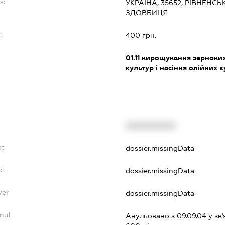
s:
УКРАЇНА, 35652, РІВНЕНСЬ
ЗДОВБИЦЯ
:
400 грн.
01.11
вирощування зернових 
культур і насіння олійних 
XXXXXXXXXX
bt
dossier.missingData
bt
dossier.missingData
yer
dossier.missingData
nul
Анульовано з 09.09.04 у зв'