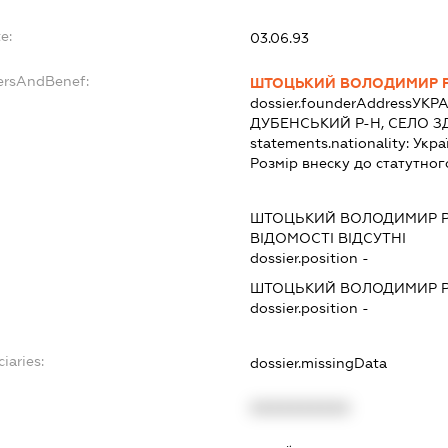
e:
03.06.93
ersAndBenef:
ШТОЦЬКИЙ ВОЛОДИМИР 
dossier.founderAddress
УКРА
ДУБЕНСЬКИЙ Р-Н, СЕЛО 
statements.nationality:
Укра
Розмір внеску до статутног
ШТОЦЬКИЙ ВОЛОДИМИР 
ВІДОМОСТІ ВІДСУТНІ
dossier.position -
ШТОЦЬКИЙ ВОЛОДИМИР 
dossier.position -
iaries:
dossier.missingData
XXXXXXXXXX