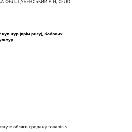
КА ОБЛ., ДУБЕНСЬКИЙ Р-Н, СЕЛО
культур (крім рису), бобових
культур
язку з:
обсяги продажу товарiв <