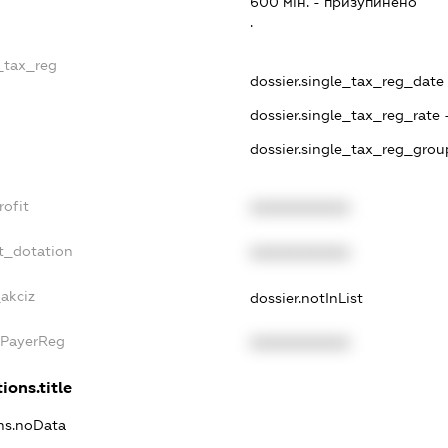
600 мiн. - призупинено
.
e_tax_reg
dossier.single_tax_reg_date 
dossier.single_tax_reg_rate 
dossier.single_tax_reg_grou
rofit
XXXXXXXXXX
t_dotation
XXXXXXXXXX
_akciz
dossier.notInList
xPayerReg
XXXXXXXXXX
ions.title
ons.noData