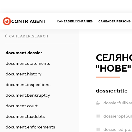
CONTR AGENT
CAHEADER.COMPANIES
CAHEADER.PERSONS
CAHEADER.SEARCH
document.dossier
СЕЛЯН
document.statements
"НОВЕ"
document.history
document.inspections
dossier.title
document.bankruptcy
dossier.fullNa
document.court
dossier.opfSu
document.taxdebts
document.enforcements
dossier.edrpo: