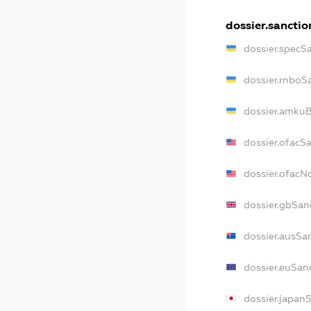
dossier.sanctio
dossier.specS
dossier.rnboS
dossier.amkuB
dossier.ofacS
dossier.ofac
dossier.gbSan
dossier.ausSa
dossier.euSan
dossier.japan