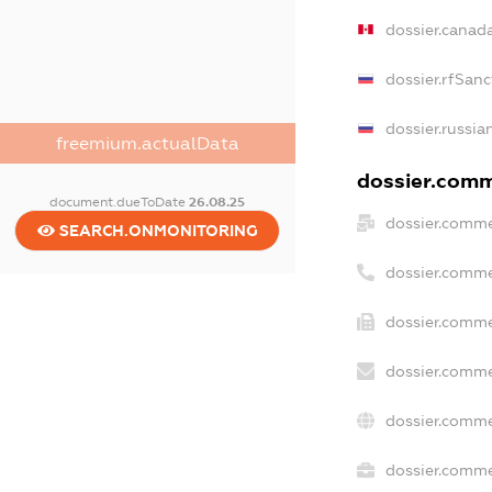
dossier.canad
dossier.rfSanc
dossier.russia
freemium.actualData
dossier.comme
document.dueToDate
26.08.25
dossier.comme
SEARCH.ONMONITORING
dossier.comme
dossier.comme
dossier.comme
dossier.comme
dossier.commer