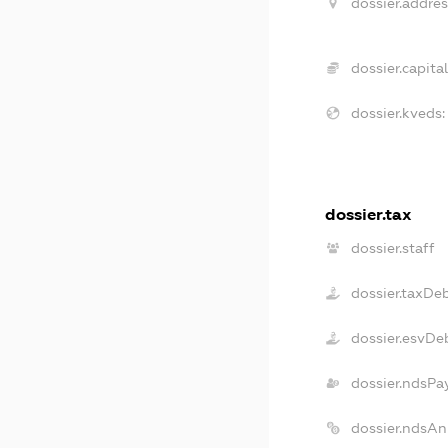
dossier.addres
dossier.capital
dossier.kveds:
dossier.tax
dossier.staff
dossier.taxDe
dossier.esvDe
dossier.ndsPa
dossier.ndsAn