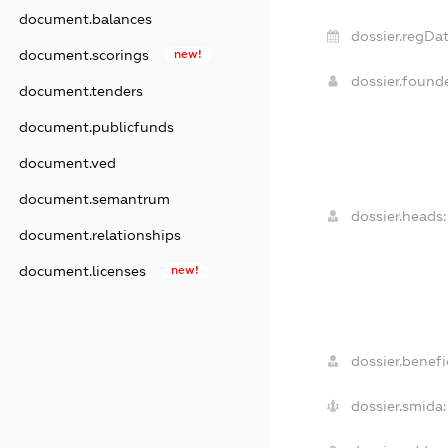
document.balances
dossier.regDat
document.scorings
new!
dossier.found
document.tenders
document.publicfunds
document.ved
document.semantrum
dossier.heads:
document.relationships
document.licenses
new!
dossier.benefic
dossier.smida: