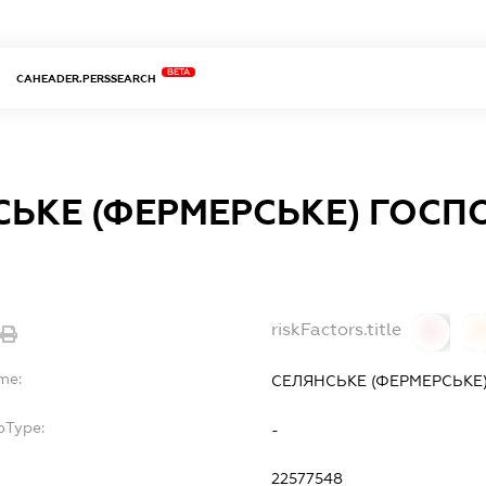
BETA
CAHEADER.PERSSEARCH
СЬКЕ (ФЕРМЕРСЬКЕ) ГОС
riskFactors.title
0
me:
СЕЛЯНСЬКЕ (ФЕРМЕРСЬКЕ
bType:
-
22577548