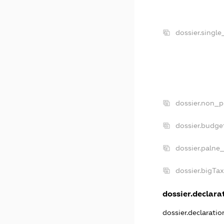
dossier.singl
dossier.non_p
dossier.budge
dossier.palne
dossier.bigTa
dossier.declarat
dossier.declarati