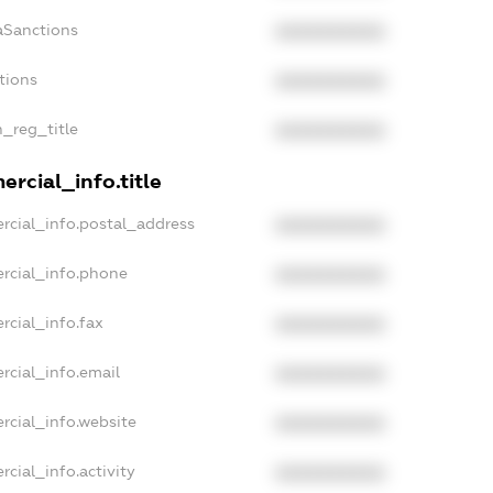
aSanctions
XXXXXXXXXX
tions
XXXXXXXXXX
n_reg_title
XXXXXXXXXX
rcial_info.title
rcial_info.postal_address
XXXXXXXXXX
rcial_info.phone
XXXXXXXXXX
rcial_info.fax
XXXXXXXXXX
rcial_info.email
XXXXXXXXXX
rcial_info.website
XXXXXXXXXX
cial_info.activity
XXXXXXXXXX