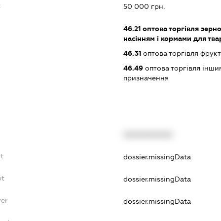
:
50 000 грн.
46.21
оптова торгівля зерн
насінням і кормами для тва
46.31
оптова торгівля фрук
46.49
оптова торгівля інши
призначення
XXXXXXXXXX
bt
dossier.missingData
bt
dossier.missingData
yer
dossier.missingData