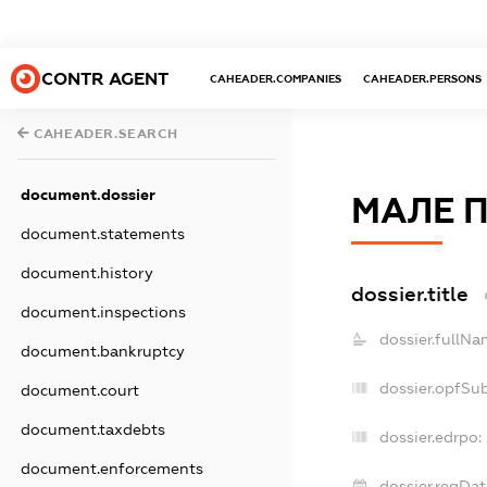
CONTR AGENT
CAHEADER.COMPANIES
CAHEADER.PERSONS
CAHEADER.SEARCH
document.dossier
МАЛЕ 
document.statements
document.history
dossier.title
document.inspections
dossier.fullNa
document.bankruptcy
dossier.opfSu
document.court
document.taxdebts
dossier.edrpo:
document.enforcements
dossier.regDat