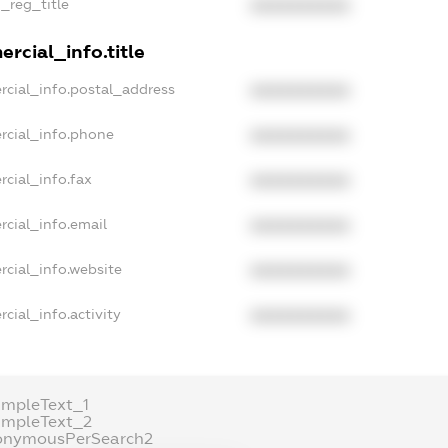
n_reg_title
XXXXXXXXXX
rcial_info.title
rcial_info.postal_address
XXXXXXXXXX
rcial_info.phone
XXXXXXXXXX
rcial_info.fax
XXXXXXXXXX
rcial_info.email
XXXXXXXXXX
rcial_info.website
XXXXXXXXXX
cial_info.activity
XXXXXXXXXX
ampleText_1
ampleText_2
onymousPerSearch2