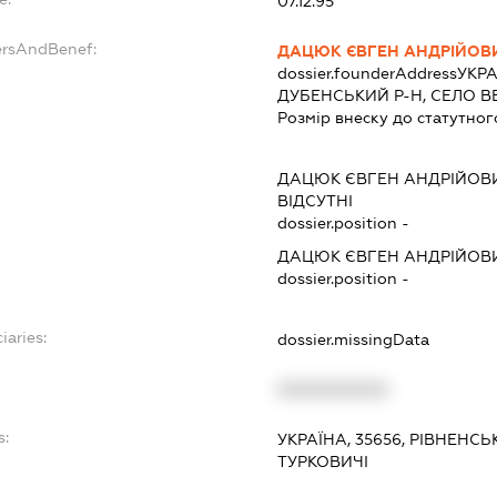
07.12.95
ersAndBenef:
ДАЦЮК ЄВГЕН АНДРІЙОВ
dossier.founderAddress
УКРА
ДУБЕНСЬКИЙ Р-Н, СЕЛО В
Розмір внеску до статутног
ДАЦЮК ЄВГЕН АНДРІЙОВ
ВІДСУТНІ
dossier.position -
ДАЦЮК ЄВГЕН АНДРІЙОВ
dossier.position -
iaries:
dossier.missingData
XXXXXXXXXX
s:
УКРАЇНА, 35656, РІВНЕНСЬ
ТУРКОВИЧІ