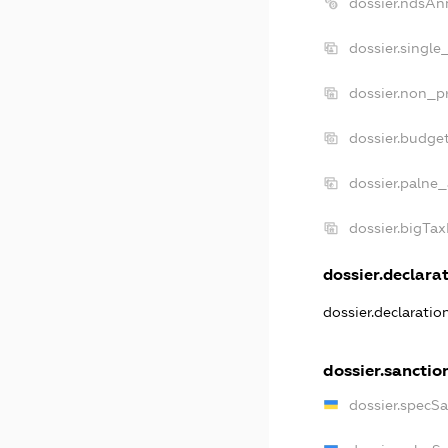
dossier.ndsAn
dossier.single
dossier.non_pr
dossier.budge
dossier.palne_
dossier.bigTa
dossier.declarat
dossier.declarati
dossier.sanctio
dossier.specS