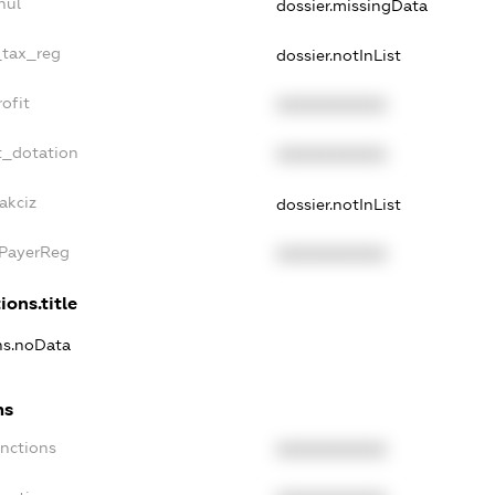
nul
dossier.missingData
_tax_reg
dossier.notInList
ofit
XXXXXXXXXX
t_dotation
XXXXXXXXXX
akciz
dossier.notInList
xPayerReg
XXXXXXXXXX
ions.title
ons.noData
ns
anctions
XXXXXXXXXX