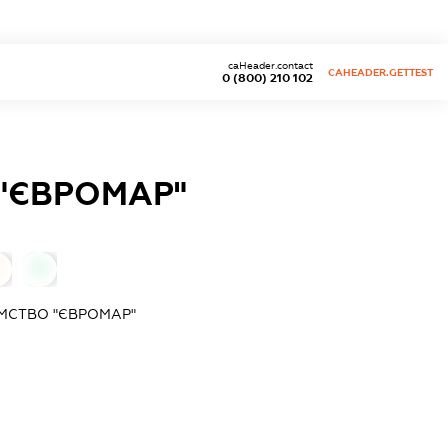
caHeader.contact
CAHEADER.GETTEST
0 (800) 210 102
"ЄВРОМАР"
0
МСТВО "ЄВРОМАР"