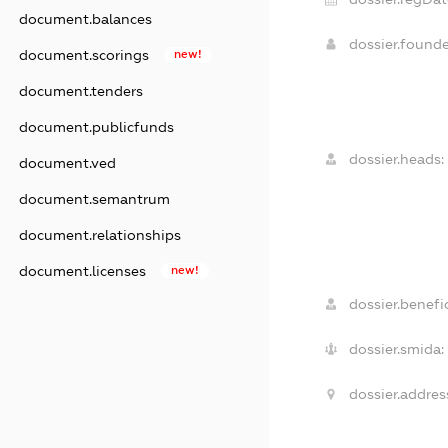
document.balances
dossier.found
document.scorings
new!
document.tenders
document.publicfunds
dossier.heads:
document.ved
document.semantrum
document.relationships
document.licenses
new!
dossier.benefic
dossier.smida:
dossier.addres