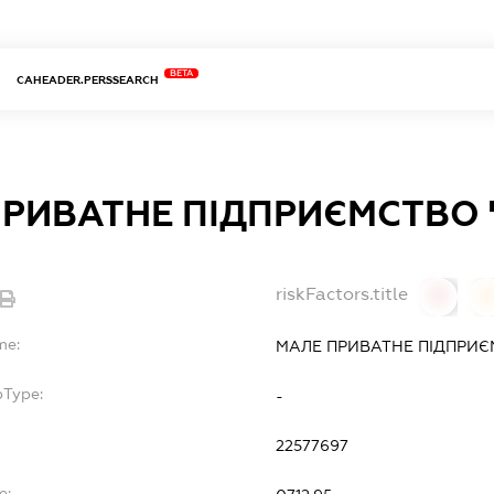
BETA
CAHEADER.PERSSEARCH
ПРИВАТНЕ ПІДПРИЄМСТВО 
riskFactors.title
0
0
me:
МАЛЕ ПРИВАТНЕ ПІДПРИЄ
bType:
-
22577697
e: