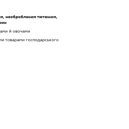
ом, необробленим тютюном,
рин
тами й овочами
ми товарами господарського