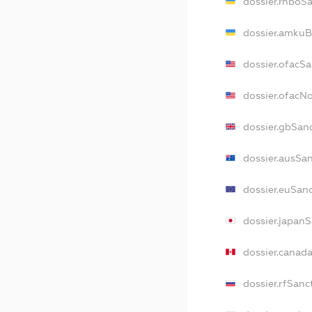
dossier.rnboS
dossier.amkuB
dossier.ofacS
dossier.ofac
dossier.gbSan
dossier.ausSa
dossier.euSan
dossier.japan
dossier.canad
dossier.rfSanc