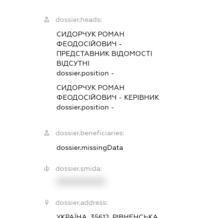
dossier.heads:
СИДОРЧУК РОМАН
ФЕОДОСІЙОВИЧ
-
ПРЕДСТАВНИК
ВІДОМОСТІ
ВІДСУТНІ
dossier.position -
СИДОРЧУК РОМАН
ФЕОДОСІЙОВИЧ
-
КЕРІВНИК
dossier.position -
dossier.beneficiaries:
dossier.missingData
dossier.smida:
XXXXXXXXXX
dossier.address:
УКРАЇНА, 35612, РІВНЕНСЬКА