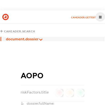
CAHEADER.GETTEST
CAHEADER.SEARCH
document.dossier
АОРО
riskFactors.title
0
0
0
dossier.fullName: