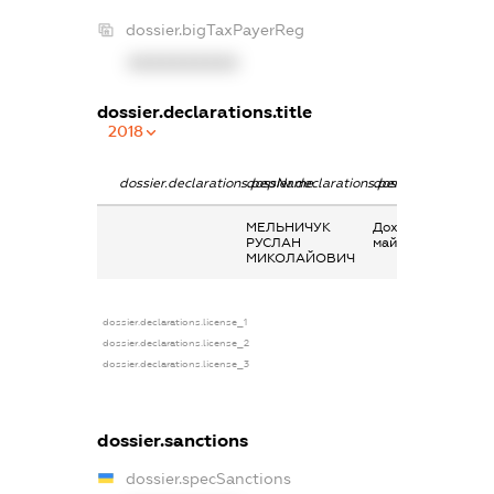
dossier.bigTaxPayerReg
XXXXXXXXXX
dossier.declarations.title
2018
dossier.declarations.pepName
dossier.declarations.personName
dossier.declaratio
МЕЛЬНИЧУК
Дохід від надання
РУСЛАН
майна в оренду
МИКОЛАЙОВИЧ
dossier.declarations.license_1
dossier.declarations.license_2
dossier.declarations.license_3
dossier.sanctions
dossier.specSanctions