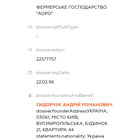
ФЕРМЕРСЬКЕ ГОСПОДАРСТВО
"АОРО"
dossier.opfSubType:
-
dossier.edrpo:
22577757
dossier.regDate:
22.02.96
dossier.foundersAndBenef:
СИДОРЧУК АНДРІЙ РОМАНОВИЧ
dossier.founderAddress
УКРАЇНА,
03061, МІСТО КИЇВ,
ВУЛ.МИРОПІЛЬСЬКА, БУДИНОК
21, КВАРТИРА 44
statements.nationality:
Україна