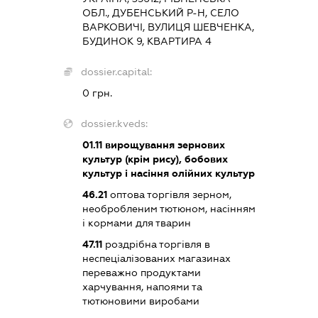
ОБЛ., ДУБЕНСЬКИЙ Р-Н, СЕЛО
ВАРКОВИЧІ, ВУЛИЦЯ ШЕВЧЕНКА,
БУДИНОК 9, КВАРТИРА 4
dossier.capital:
0 грн.
dossier.kveds:
01.11
вирощування зернових
культур (крім рису), бобових
культур і насіння олійних культур
46.21
оптова торгівля зерном,
необробленим тютюном, насінням
і кормами для тварин
47.11
роздрібна торгівля в
неспеціалізованих магазинах
переважно продуктами
харчування, напоями та
тютюновими виробами