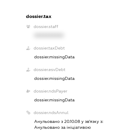
dossier.tax
dossier.staff
XXXXXXXXXX
dossier.taxDebt
dossier.missingData
dossier.esvDebt
dossier.missingData
dossier.ndsPayer
dossier.missingData
dossier.ndsAnnul
Анульовано з 20.10.08 у зв'язку з:
Анульовано за iнiцiативою