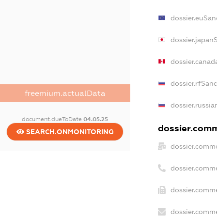
dossier.euSan
dossier.japan
dossier.canad
dossier.rfSan
freemium.actualData
dossier.russia
document.dueToDate
04.05.25
dossier.comme
SEARCH.ONMONITORING
dossier.comme
dossier.comme
dossier.comme
dossier.comme