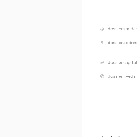
dossier.smida:
dossier.addres
dossier.capital
dossier.kveds: