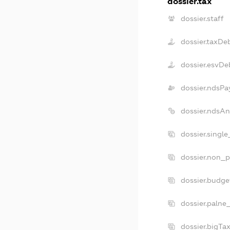
dossier.tax
dossier.staff
dossier.taxDe
dossier.esvDe
dossier.ndsPa
dossier.ndsA
dossier.singl
dossier.non_p
dossier.budg
dossier.palne
dossier.bigT