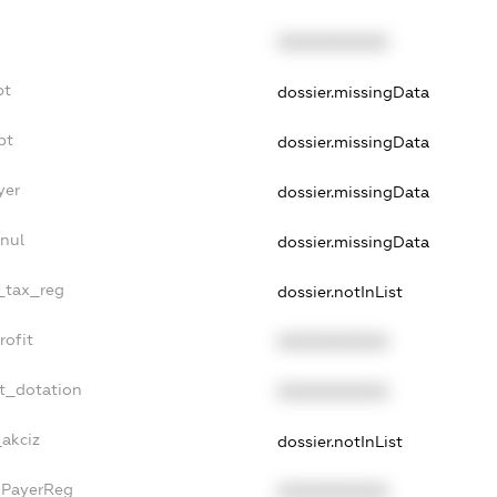
XXXXXXXXXX
bt
dossier.missingData
bt
dossier.missingData
yer
dossier.missingData
nnul
dossier.missingData
e_tax_reg
dossier.notInList
rofit
XXXXXXXXXX
et_dotation
XXXXXXXXXX
_akciz
dossier.notInList
axPayerReg
XXXXXXXXXX