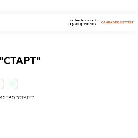
caHeader.contact
CAHEADER.GETTEST
0 (800) 210 102
"СТАРТ"
0
0
МСТВО "СТАРТ"