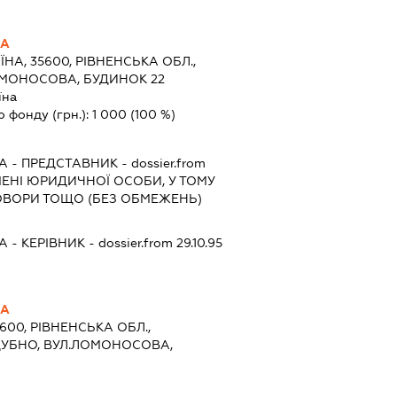
НА
ЇНА, 35600, РІВНЕНСЬКА ОБЛ.,
ОМОНОСОВА, БУДИНОК 22
їна
о фонду (грн.):
1 000
(100 %)
А
-
ПРЕДСТАВНИК
- dossier.from
ІМЕНІ ЮРИДИЧНОЇ ОСОБИ, У ТОМУ
ОВОРИ ТОЩО (БЕЗ ОБМЕЖЕНЬ)
А
-
КЕРІВНИК
- dossier.from 29.10.95
НА
5600, РІВНЕНСЬКА ОБЛ.,
ДУБНО, ВУЛ.ЛОМОНОСОВА,