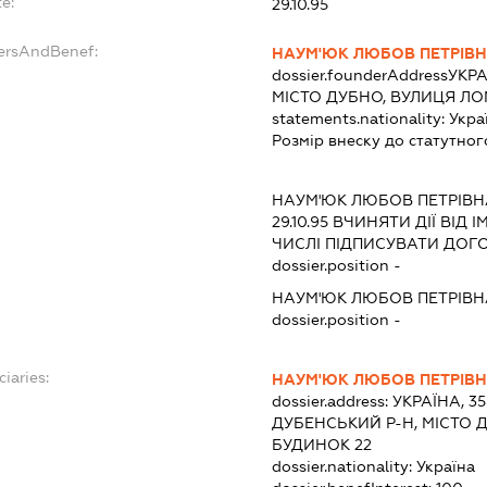
e:
29.10.95
dersAndBenef:
НАУМ'ЮК ЛЮБОВ ПЕТРІВ
dossier.founderAddress
УКРА
МІСТО ДУБНО, ВУЛИЦЯ Л
statements.nationality:
Укра
Розмір внеску до статутног
НАУМ'ЮК ЛЮБОВ ПЕТРІВН
29.10.95
ВЧИНЯТИ ДІЇ ВІД 
ЧИСЛІ ПІДПИСУВАТИ ДОГ
dossier.position -
НАУМ'ЮК ЛЮБОВ ПЕТРІВН
dossier.position -
ciaries:
НАУМ'ЮК ЛЮБОВ ПЕТРІВ
dossier.address:
УКРАЇНА, 3
ДУБЕНСЬКИЙ Р-Н, МІСТО 
БУДИНОК 22
dossier.nationality:
Україна