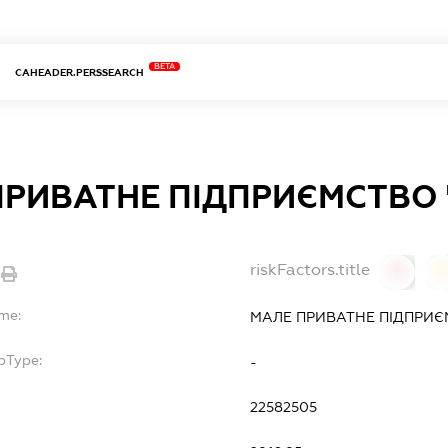
BETA
CAHEADER.PERSSEARCH
ПРИВАТНЕ ПІДПРИЄМСТВО 
riskFactors.title
0
ame:
МАЛЕ ПРИВАТНЕ ПІДПРИЄ
bType:
-
22582505