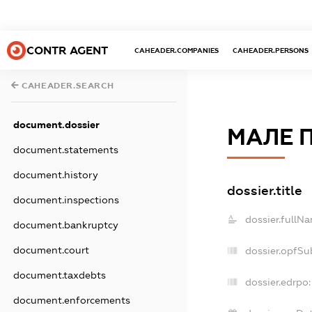
CONTR AGENT
CAHEADER.COMPANIES
CAHEADER.PERSONS
CAHEADER.SEARCH
document.dossier
МАЛЕ 
document.statements
document.history
dossier.title
document.inspections
dossier.fullN
document.bankruptcy
document.court
dossier.opfSu
document.taxdebts
dossier.edrpo:
document.enforcements