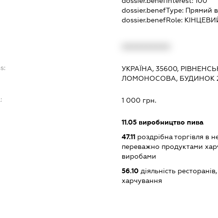
dossier.benefInterest:
100
dossier.benefType:
Прямий в
dossier.benefRole:
КІНЦЕВИ
XXXXXXXXXX
s:
УКРАЇНА, 35600, РІВНЕНС
ЛОМОНОСОВА, БУДИНОК 
:
1 000 грн.
11.05
виробництво пива
47.11
роздрібна торгівля в н
переважно продуктами хар
виробами
56.10
діяльність ресторанів
харчування