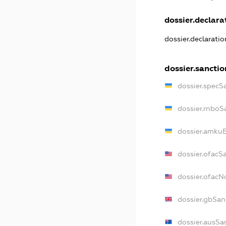
dossier.declarat
dossier.declarati
dossier.sanctio
dossier.specS
dossier.rnboS
dossier.amkuB
dossier.ofacS
dossier.ofac
dossier.gbSan
dossier.ausSa