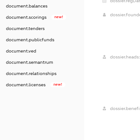
dossier.regDat
document.balances
dossier.foun
document.scorings
new!
document.tenders
document.publicfunds
document.ved
dossier.heads:
document.semantrum
document.relationships
document.licenses
new!
dossier.benefi