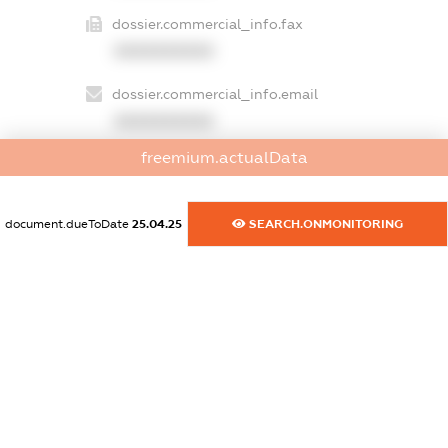
dossier.commercial_info.fax
XXXXXXXXXX
dossier.commercial_info.email
XXXXXXXXXX
freemium.actualData
dossier.commercial_info.website
XXXXXXXXXX
document.dueToDate
25.04.25
SEARCH.ONMONITORING
dossier.commercial_info.activity
XXXXXXXXXX
freemium.exampleText_1
freemium.exampleText_2
freemium.anonymousPerSearch2
FREEMIUM.DETAILS
FREEMIUM.REGISTER