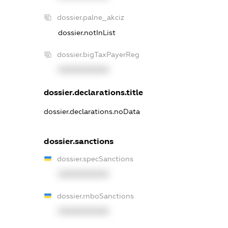
dossier.palne_akciz
dossier.notInList
dossier.bigTaxPayerReg
XXXXXXXXXX
dossier.declarations.title
dossier.declarations.noData
dossier.sanctions
dossier.specSanctions
XXXXXXXXXX
dossier.rnboSanctions
XXXXXXXXXX