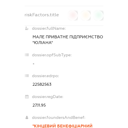
riskFactors.title
0
0
0
dossier.fullName:
МАЛЕ ПРИВАТНЕ ПІДПРИЄМСТВО
"ЮЛІАНА"
dossier.opfSubType:
-
dossier.edrpo:
22582563
dossier.regDate:
27.11.95
dossier.foundersAndBenef:
"КІНЦЕВИЙ БЕНЕФІЦІАРНИЙ