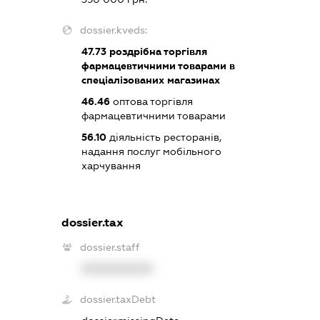
dossier.kveds:
47.73
роздрібна торгівля
фармацевтичними товарами в
спеціалізованих магазинах
46.46
оптова торгівля
фармацевтичними товарами
56.10
діяльність ресторанів,
надання послуг мобільного
харчування
dossier.tax
dossier.staff
XXXXXXXXXX
dossier.taxDebt