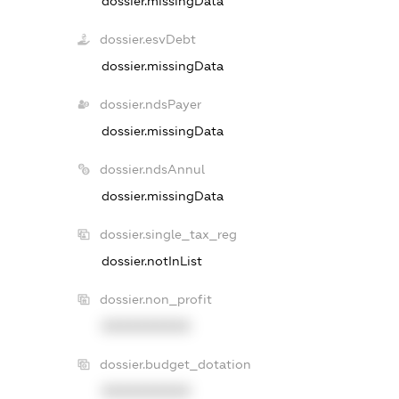
dossier.missingData
dossier.esvDebt
dossier.missingData
dossier.ndsPayer
dossier.missingData
dossier.ndsAnnul
dossier.missingData
dossier.single_tax_reg
dossier.notInList
dossier.non_profit
XXXXXXXXXX
dossier.budget_dotation
XXXXXXXXXX