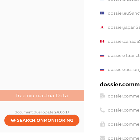
dossier.euSanc
dossier.japanS
dossier.canada
dossier.rfSanct
dossier.russian
dossier.comme
freemium.actualData
dossier.commer
dossier.commer
document.dueToDate
24.03.17
SEARCH.ONMONITORING
dossier.commer
dossier.commer