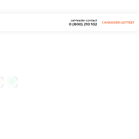
caHeader.contact
CAHEADER.GETTEST
0 (800) 210 102
0