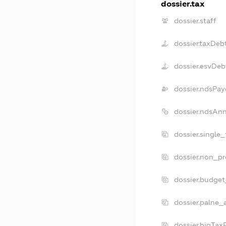
dossier.tax
dossier.staff
dossier.taxDeb
dossier.esvDeb
dossier.ndsPay
dossier.ndsAnn
dossier.single
dossier.non_pr
dossier.budge
dossier.palne_
dossier.bigTax