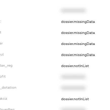
XXXXXXXXXX
t
dossier.missingData
t
dossier.missingData
er
dossier.missingData
ul
dossier.missingData
_tax_reg
dossier.notInList
ofit
XXXXXXXXXX
t_dotation
XXXXXXXXXX
akciz
dossier.notInList
PayerReg