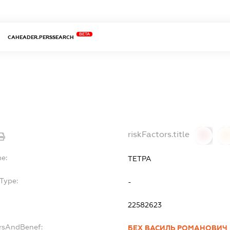
BETA
CAHEADER.PERSSEARCH
riskFactors.title
0
0
e:
ТЕТРА
Type:
-
22582623
ersAndBenef:
БЕХ ВАСИЛЬ РОМАНОВИЧ