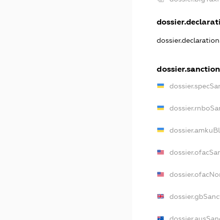
dossier.declarati
dossier.declaratio
dossier.sanction
dossier.specSa
dossier.rnboSa
dossier.amkuBl
dossier.ofacSa
dossier.ofacN
dossier.gbSanc
dossier.ausSan