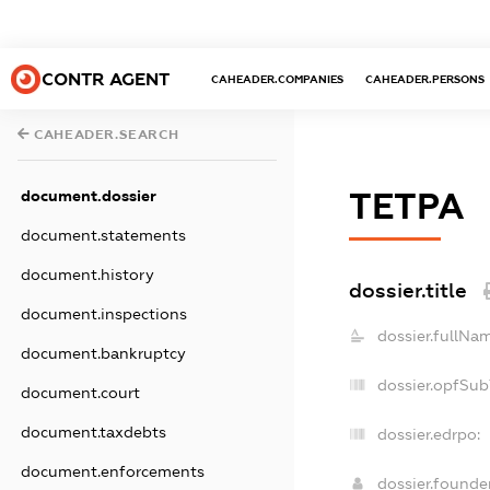
CONTR AGENT
CAHEADER.COMPANIES
CAHEADER.PERSONS
CAHEADER.SEARCH
document.dossier
ТЕТРА
document.statements
document.history
dossier.title
document.inspections
dossier.fullNam
document.bankruptcy
dossier.opfSub
document.court
document.taxdebts
dossier.edrpo:
document.enforcements
dossier.found