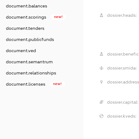
document.balances
dossier.heads:
document.scorings
new!
document.tenders
document.publicfunds
document.ved
dossier.benefici
document.semantrum
dossier.smida:
document.relationships
dossier.address
document.licenses
new!
dossier.capital:
dossier.kveds: