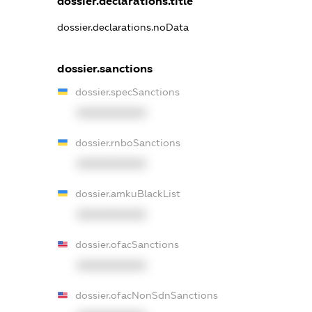
dossier.declarations.title
dossier.declarations.noData
dossier.sanctions
dossier.specSanctions
XXXXXXXXXX
dossier.rnboSanctions
XXXXXXXXXX
dossier.amkuBlackList
XXXXXXXXXX
dossier.ofacSanctions
XXXXXXXXXX
dossier.ofacNonSdnSanctions