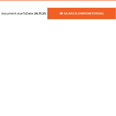
XXXXXXXXXX
document.dueToDate
26.11.25
SEARCH.ONMONITORING
dossier.commercial_info.activity
XXXXXXXXXX
freemium.exampleText_1
freemium.exampleText_2
freemium.anonymousPerSearch2
FREEMIUM.DETAILS
FREEMIUM.REGISTER