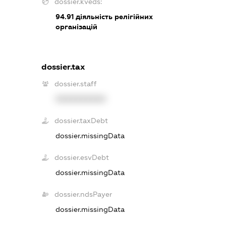
dossier.kveds:
94.91
діяльність релігійних
організацій
dossier.tax
dossier.staff
XXXXXXXXXX
dossier.taxDebt
dossier.missingData
dossier.esvDebt
dossier.missingData
dossier.ndsPayer
dossier.missingData