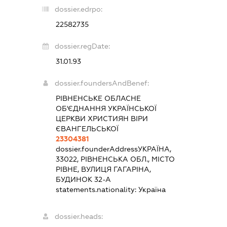
dossier.edrpo:
22582735
dossier.regDate:
31.01.93
dossier.foundersAndBenef:
РІВНЕНСЬКЕ ОБЛАСНЕ
ОБ'ЄДНАННЯ УКРАЇНСЬКОЇ
ЦЕРКВИ ХРИСТИЯН ВІРИ
ЄВАНГЕЛЬСЬКОЇ
23304381
dossier.founderAddress
УКРАЇНА,
33022, РІВНЕНСЬКА ОБЛ., МІСТО
РІВНЕ, ВУЛИЦЯ ГАГАРІНА,
БУДИНОК 32-А
statements.nationality:
Україна
dossier.heads: