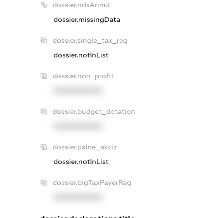
dossier.ndsAnnul
dossier.missingData
dossier.single_tax_reg
dossier.notInList
dossier.non_profit
XXXXXXXXXX
dossier.budget_dotation
XXXXXXXXXX
dossier.palne_akciz
dossier.notInList
dossier.bigTaxPayerReg
XXXXXXXXXX