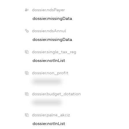
dossier.ndsPayer
dossier.missingData
dossier.ndsAnnul
dossier.missingData
dossier.single_tax_reg
dossier.notInList
dossier.non_profit
XXXXXXXXXX
dossier.budget_dotation
XXXXXXXXXX
dossier.palne_akciz
dossier.notInList