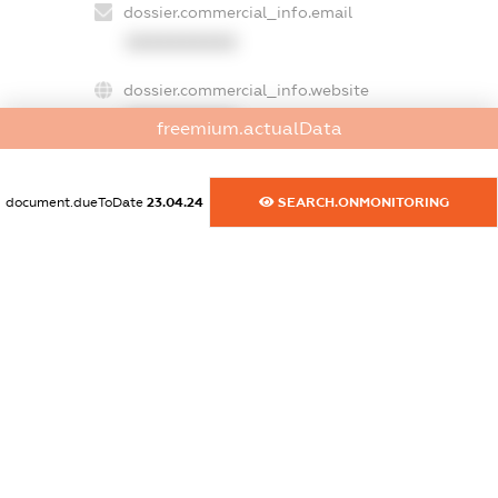
dossier.commercial_info.email
XXXXXXXXXX
dossier.commercial_info.website
XXXXXXXXXX
freemium.actualData
dossier.commercial_info.activity
XXXXXXXXXX
document.dueToDate
23.04.24
SEARCH.ONMONITORING
freemium.exampleText_1
freemium.exampleText_2
freemium.anonymousPerSearch2
FREEMIUM.DETAILS
FREEMIUM.REGISTER