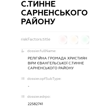
С.ТИННЕ
САРНЕНСЬКОГО
РАЙОНУ
riskFactors.title
0
0
0
dossier.fullName:
РЕЛІГІЙНА ГРОМАДА ХРИСТИЯН
ВІРИ ЄВАНГЕЛЬСЬКОЇ С.ТИННЕ
САРНЕНСЬКОГО РАЙОНУ
dossier.opfSubType:
-
dossier.edrpo:
22582741