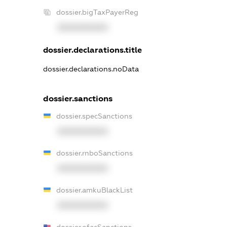
dossier.bigTaxPayerReg
XXXXXXXXXX
dossier.declarations.title
dossier.declarations.noData
dossier.sanctions
dossier.specSanctions
XXXXXXXXXX
dossier.rnboSanctions
XXXXXXXXXX
dossier.amkuBlackList
XXXXXXXXXX
dossier.ofacSanctions