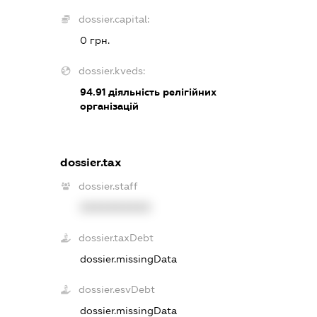
dossier.capital:
0 грн.
dossier.kveds:
94.91
діяльність релігійних
організацій
dossier.tax
dossier.staff
XXXXXXXXXX
dossier.taxDebt
dossier.missingData
dossier.esvDebt
dossier.missingData