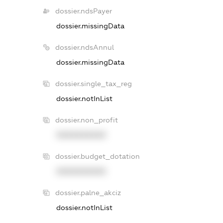
dossier.ndsPayer
dossier.missingData
dossier.ndsAnnul
dossier.missingData
dossier.single_tax_reg
dossier.notInList
dossier.non_profit
XXXXXXXXXX
dossier.budget_dotation
XXXXXXXXXX
dossier.palne_akciz
dossier.notInList