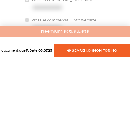
XXXXXXXXXX
dossier.commercial_info.website
XXXXXXXXXX
freemium.actualData
dossier.commercial_info.activity
XXXXXXXXXX
document.dueToDate
03.07.25
SEARCH.ONMONITORING
freemium.exampleText_1
freemium.exampleText_2
freemium.anonymousPerSearch2
FREEMIUM.DETAILS
FREEMIUM.REGISTER