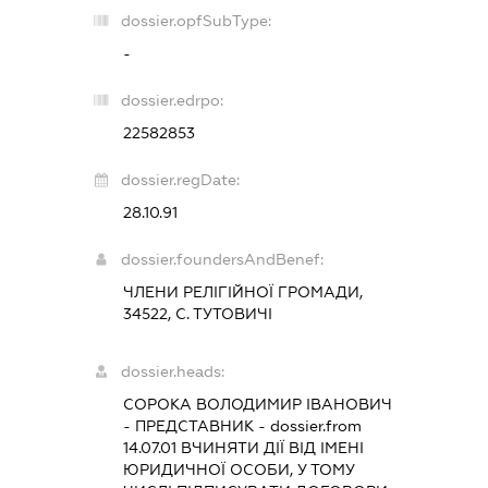
dossier.opfSubType:
-
dossier.edrpo:
22582853
dossier.regDate:
28.10.91
dossier.foundersAndBenef:
ЧЛЕНИ РЕЛІГІЙНОЇ ГРОМАДИ,
34522, С. ТУТОВИЧІ
dossier.heads:
СОРОКА ВОЛОДИМИР ІВАНОВИЧ
-
ПРЕДСТАВНИК
- dossier.from
14.07.01
ВЧИНЯТИ ДІЇ ВІД ІМЕНІ
ЮРИДИЧНОЇ ОСОБИ, У ТОМУ