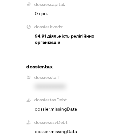
dossier.capital:
0 грн.
dossier.kveds:
94.91
діяльність релігійних
організацій
dossier.tax
dossier.staff
XXXXXXXXXX
dossier.taxDebt
dossier.missingData
dossier.esvDebt
dossier.missingData