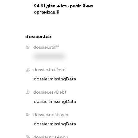
94.91
діяльність релігійних
організацій
dossier.tax
dossier.staff
XXXXXXXXXX
dossier.taxDebt
dossier.missingData
dossier.esvDebt
dossier.missingData
dossier.ndsPayer
dossier.missingData
dossier.ndsAnnul