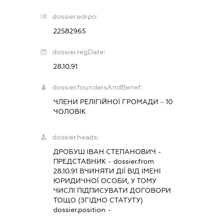
dossier.edrpo:
22582965
dossier.regDate:
28.10.91
dossier.foundersAndBenef:
ЧЛЕНИ РЕЛІГІЙНОЇ ГРОМАДИ - 10
ЧОЛОВІК
dossier.heads:
ДРОБУШ ІВАН СТЕПАНОВИЧ
-
ПРЕДСТАВНИК
- dossier.from
28.10.91
ВЧИНЯТИ ДІЇ ВІД ІМЕНІ
ЮРИДИЧНОЇ ОСОБИ, У ТОМУ
ЧИСЛІ ПІДПИСУВАТИ ДОГОВОРИ
ТОЩО (ЗГІДНО СТАТУТУ)
dossier.position -