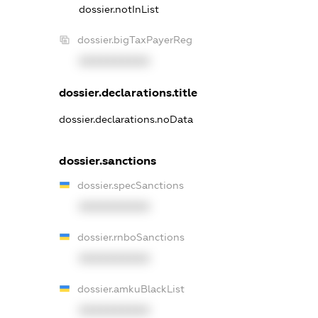
dossier.notInList
dossier.bigTaxPayerReg
XXXXXXXXXX
dossier.declarations.title
dossier.declarations.noData
dossier.sanctions
dossier.specSanctions
XXXXXXXXXX
dossier.rnboSanctions
XXXXXXXXXX
dossier.amkuBlackList
XXXXXXXXXX