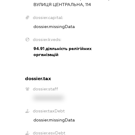
ВУЛИЦЯ ЦЕНТРАЛЬНА, 114
dossier.capital:
dossier.missingData
dossier.kveds:
94.91
діяльність релігійних
організацій
dossier.tax
dossier.staff
XXXXXXXXXX
dossier.taxDebt
dossier.missingData
dossier.esvDebt