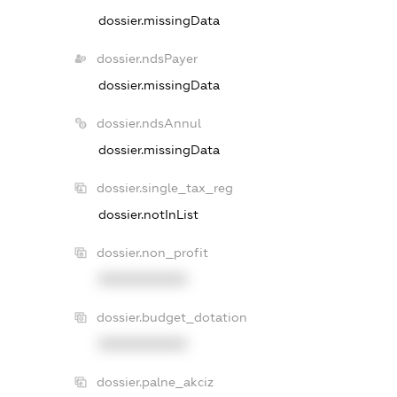
dossier.missingData
dossier.ndsPayer
dossier.missingData
dossier.ndsAnnul
dossier.missingData
dossier.single_tax_reg
dossier.notInList
dossier.non_profit
XXXXXXXXXX
dossier.budget_dotation
XXXXXXXXXX
dossier.palne_akciz