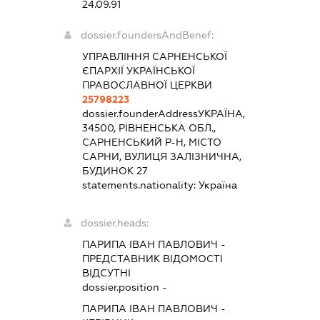
24.09.91
dossier.foundersAndBenef:
УПРАВЛІННЯ САРНЕНСЬКОЇ
ЄПАРХІЇ УКРАЇНСЬКОЇ
ПРАВОСЛАВНОЇ ЦЕРКВИ
25798223
dossier.founderAddress
УКРАЇНА,
34500, РІВНЕНСЬКА ОБЛ.,
САРНЕНСЬКИЙ Р-Н, МІСТО
САРНИ, ВУЛИЦЯ ЗАЛІЗНИЧНА,
БУДИНОК 27
statements.nationality:
Україна
dossier.heads:
ПАРИПА ІВАН ПАВЛОВИЧ
-
ПРЕДСТАВНИК
ВІДОМОСТІ
ВІДСУТНІ
dossier.position -
ПАРИПА ІВАН ПАВЛОВИЧ
-