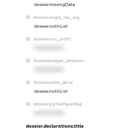
dossier.missingData
dossier.single_tax_reg
dossier.notInList
dossier.non_profit
XXXXXXXXXX
dossier.budget_dotation
XXXXXXXXXX
dossier.palne_akciz
dossier.notInList
dossier.bigTaxPayerReg
XXXXXXXXXX
dossier.declarations.title