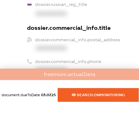
dossier.russian_reg_title
XXXXXXXXXX
dossier.commercial_info.title
dossier.commercial_info.postal_address
XXXXXXXXXX
dossier.commercial_info.phone
XXXXXXXXXX
freemium.actualData
dossier.commercial_info.fax
XXXXXXXXXX
document.dueToDate
03.07.25
SEARCH.ONMONITORING
dossier.commercial_info.email
XXXXXXXXXX
dossier.commercial_info.website
XXXXXXXXXX