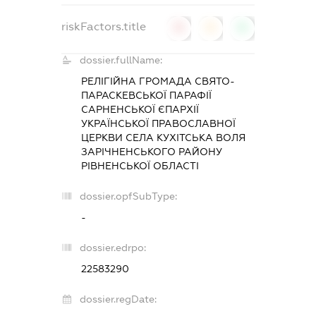
riskFactors.title
0
0
0
dossier.fullName:
РЕЛІГІЙНА ГРОМАДА СВЯТО-
ПАРАСКЕВСЬКОЇ ПАРАФІЇ
САРНЕНСЬКОЇ ЄПАРХІЇ
УКРАЇНСЬКОЇ ПРАВОСЛАВНОЇ
ЦЕРКВИ СЕЛА КУХІТСЬКА ВОЛЯ
ЗАРІЧНЕНСЬКОГО РАЙОНУ
РІВНЕНСЬКОЇ ОБЛАСТІ
dossier.opfSubType:
-
dossier.edrpo:
22583290
dossier.regDate: