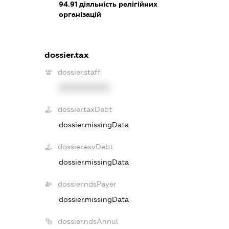
94.91
діяльність релігійних
організацій
dossier.tax
dossier.staff
XXXXXXXXXX
dossier.taxDebt
dossier.missingData
dossier.esvDebt
dossier.missingData
dossier.ndsPayer
dossier.missingData
dossier.ndsAnnul