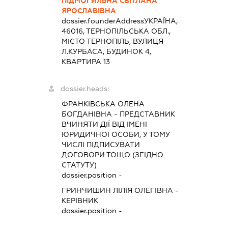
ПІДМОГИЛЬНА СВІТЛАНА
ЯРОСЛАВІВНА
dossier.founderAddress
УКРАЇНА,
46016, ТЕРНОПІЛЬСЬКА ОБЛ.,
МІСТО ТЕРНОПІЛЬ, ВУЛИЦЯ
Л.КУРБАСА, БУДИНОК 4,
КВАРТИРА 13
dossier.heads:
ФРАНКІВСЬКА ОЛЕНА
БОГДАНІВНА
-
ПРЕДСТАВНИК
ВЧИНЯТИ ДІЇ ВІД ІМЕНІ
ЮРИДИЧНОЇ ОСОБИ, У ТОМУ
ЧИСЛІ ПІДПИСУВАТИ
ДОГОВОРИ ТОЩО (ЗГІДНО
СТАТУТУ)
dossier.position -
ГРИНЧИШИН ЛІЛІЯ ОЛЕГІВНА
-
КЕРІВНИК
dossier.position -