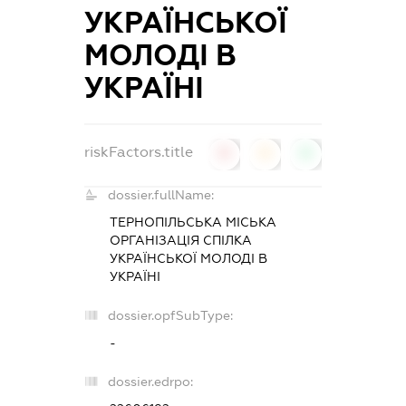
УКРАЇНСЬКОЇ
МОЛОДІ В
УКРАЇНІ
riskFactors.title
0
0
0
dossier.fullName:
ТЕРНОПІЛЬСЬКА МІСЬКА
ОРГАНІЗАЦІЯ СПІЛКА
УКРАЇНСЬКОЇ МОЛОДІ В
УКРАЇНІ
dossier.opfSubType:
-
dossier.edrpo: