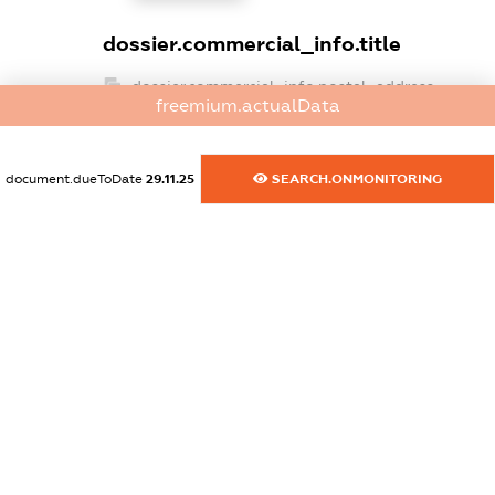
dossier.commercial_info.title
dossier.commercial_info.postal_address
freemium.actualData
XXXXXXXXXX
dossier.commercial_info.phone
document.dueToDate
29.11.25
SEARCH.ONMONITORING
XXXXXXXXXX
dossier.commercial_info.fax
XXXXXXXXXX
dossier.commercial_info.email
XXXXXXXXXX
dossier.commercial_info.website
XXXXXXXXXX
dossier.commercial_info.activity