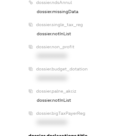
dossier.ndsAnnul
dossier.missingData
dossier.single_tax_reg
dossier.notInList
dossier.non_profit
XXXXXXXXXX
dossier.budget_dotation
XXXXXXXXXX
dossier.palne_akciz
dossier.notInList
dossier.bigTaxPayerReg
XXXXXXXXXX
dossier.declarations.title