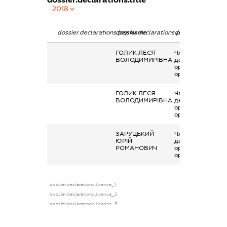
2018
dossier.declarations.pepName
dossier.declarations.personName
dossier.declarati
ГОЛИК ЛЕСЯ
Членство суб’єкт
ВОЛОДИМИРІВНА
декларування в
організаціях та ї
органах
ГОЛИК ЛЕСЯ
Членство суб’єкт
ВОЛОДИМИРІВНА
декларування в
організаціях та ї
органах
ЗАРУЦЬКИЙ
Членство суб’єкт
ЮРІЙ
декларування в
РОМАНОВИЧ
організаціях та ї
органах
dossier.declarations.license_1
dossier.declarations.license_2
dossier.declarations.license_3