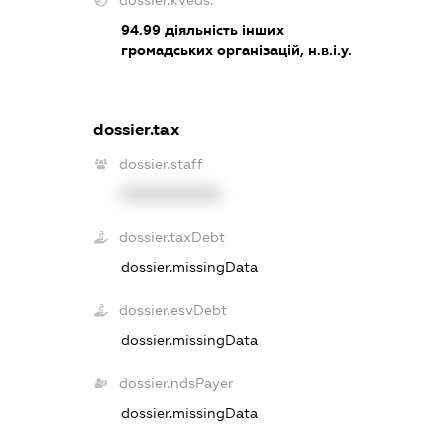
dossier.kveds:
94.99
діяльність інших
громадських організацій, н.в.і.у.
dossier.tax
dossier.staff
XXXXXXXXXX
dossier.taxDebt
dossier.missingData
dossier.esvDebt
dossier.missingData
dossier.ndsPayer
dossier.missingData