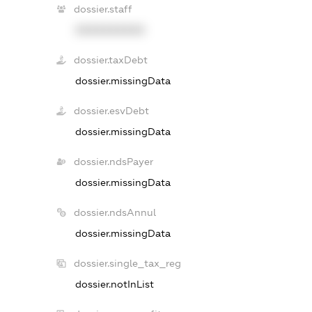
dossier.staff
XXXXXXXXXX
dossier.taxDebt
dossier.missingData
dossier.esvDebt
dossier.missingData
dossier.ndsPayer
dossier.missingData
dossier.ndsAnnul
dossier.missingData
dossier.single_tax_reg
dossier.notInList