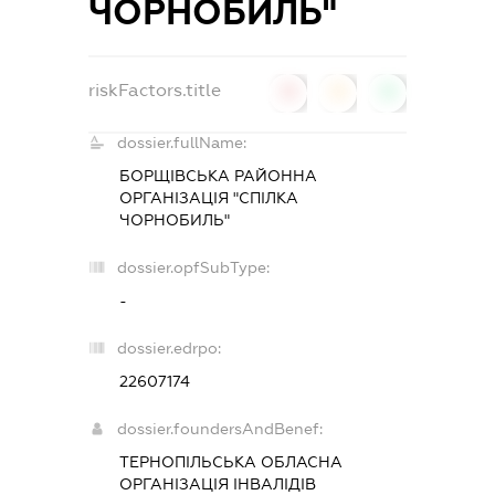
ЧОРНОБИЛЬ"
riskFactors.title
0
0
0
dossier.fullName:
БОРЩІВСЬКА РАЙОННА
ОРГАНІЗАЦІЯ "СПІЛКА
ЧОРНОБИЛЬ"
dossier.opfSubType:
-
dossier.edrpo:
22607174
dossier.foundersAndBenef:
ТЕРНОПІЛЬСЬКА ОБЛАСНА
ОРГАНІЗАЦІЯ ІНВАЛІДІВ