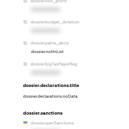
dossier.non_profit
XXXXXXXXXX
dossier.budget_dotation
XXXXXXXXXX
dossier.palne_akciz
dossier.notInList
dossier.bigTaxPayerReg
XXXXXXXXXX
dossier.declarations.title
dossier.declarations.noData
dossier.sanctions
dossier.specSanctions