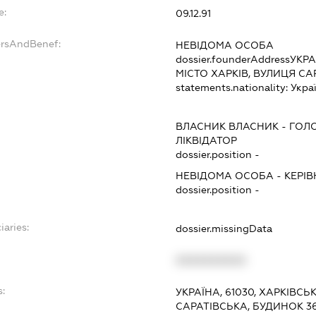
e:
09.12.91
ersAndBenef:
НЕВІДОМА ОСОБА
dossier.founderAddress
УКРА
МІСТО ХАРКІВ, ВУЛИЦЯ СА
statements.nationality:
Укра
ВЛАСНИК ВЛАСНИК
-
ГОЛО
ЛІКВІДАТОР
dossier.position -
НЕВІДОМА ОСОБА
-
КЕРІ
dossier.position -
iaries:
dossier.missingData
XXXXXXXXXX
s:
УКРАЇНА, 61030, ХАРКІВСЬ
САРАТІВСЬКА, БУДИНОК 3