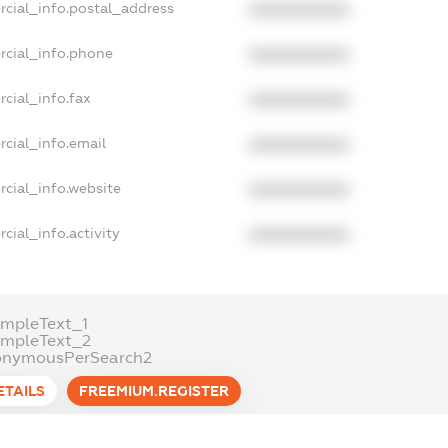
rcial_info.postal_address
XXXXXXXXXX
rcial_info.phone
XXXXXXXXXX
cial_info.fax
XXXXXXXXXX
cial_info.email
XXXXXXXXXX
cial_info.website
XXXXXXXXXX
cial_info.activity
XXXXXXXXXX
mpleText_1
ampleText_2
onymousPerSearch2
ETAILS
FREEMIUM.REGISTER