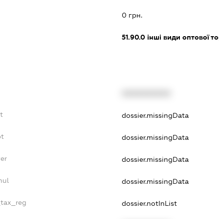
0 грн.
51.90.0
інші види оптової то
XXXXXXXXXX
t
dossier.missingData
bt
dossier.missingData
er
dossier.missingData
nul
dossier.missingData
_tax_reg
dossier.notInList