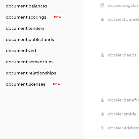
dossier.regDat
document.balances
document.scorings
new!
dossier.found
document.tenders
document.publicfunds
document.ved
dossier.heads:
document.semantrum
document.relationships
document.licenses
new!
dossier.benefic
dossier.smida:
dossier.addres