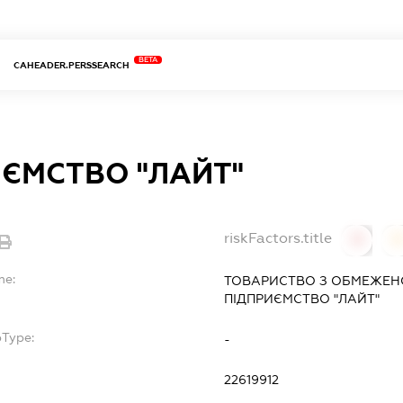
BETA
CAHEADER.PERSSEARCH
ЄМСТВО "ЛАЙТ"
riskFactors.title
0
0
me:
ТОВАРИСТВО З ОБМЕЖЕН
ПІДПРИЄМСТВО "ЛАЙТ"
bType:
-
22619912