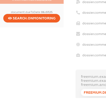
dossier.comme
document.dueToDate
06.07.25
dossier.comme
SEARCH.ONMONITORING
dossier.commer
dossier.commer
dossier.commer
dossier.commer
freemium.exa
freemium.ex
freemium.an
FREEMIUM.D