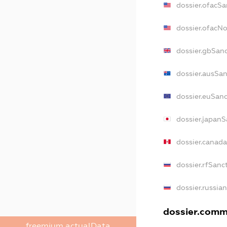
dossier.ofacSa
dossier.ofacN
dossier.gbSan
dossier.ausSan
dossier.euSan
dossier.japanS
dossier.canad
dossier.rfSanc
dossier.russia
dossier.comme
freemium.actualData