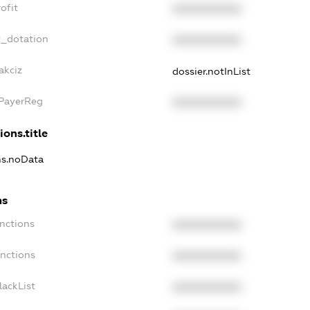
ofit
XXXXXXXXXX
t_dotation
XXXXXXXXXX
akciz
dossier.notInList
xPayerReg
XXXXXXXXXX
ions.title
ns.noData
ns
nctions
XXXXXXXXXX
anctions
XXXXXXXXXX
lackList
XXXXXXXXXX