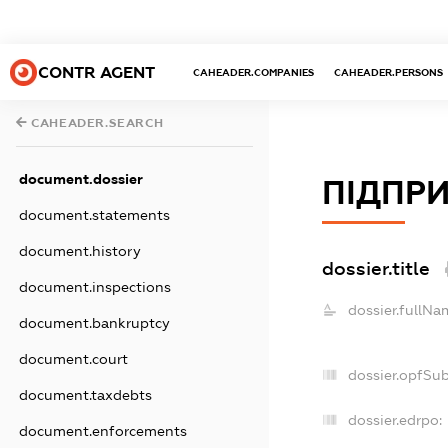
CONTR AGENT
CAHEADER.COMPANIES
CAHEADER.PERSONS
CAHEADER.SEARCH
document.dossier
ПІДПРИ
document.statements
document.history
dossier.title
document.inspections
dossier.fullNa
document.bankruptcy
document.court
dossier.opfSu
document.taxdebts
dossier.edrpo:
document.enforcements