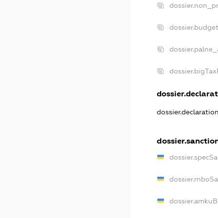
dossier.non_pr
dossier.budge
dossier.palne_
dossier.bigTa
dossier.declarat
dossier.declaratio
dossier.sanctio
dossier.specSa
dossier.rnboS
dossier.amkuB