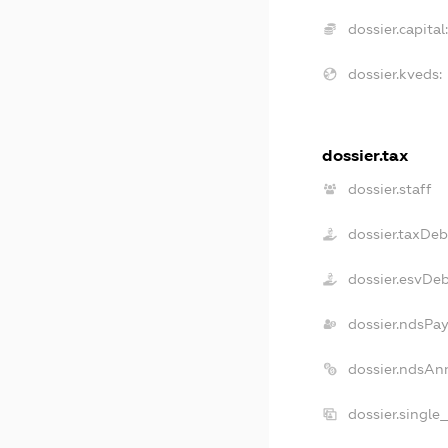
dossier.capital:
dossier.kveds:
dossier.tax
dossier.staff
dossier.taxDeb
dossier.esvDe
dossier.ndsPay
dossier.ndsAn
dossier.single