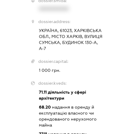
dossier.smida:
XXXXXXXXXX
dossier.address:
УКРАЇНА, 61023, ХАРКІВСЬКА
ОБЛ., МІСТО ХАРКІВ, ВУЛИЦЯ
СУМСЬКА, БУДИНОК 130-А,
А-7
dossier.capital:
1 000 грн.
dossier.kveds:
71.11
діяльність у сфері
архітектури
68.20
надання в оренду й
експлуатацію власного чи
орендованого нерухомого
майна