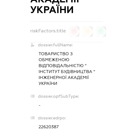
УКРАЇНИ
riskFactors.title
0
0
0
dossier.fullName:
ТОВАРИСТВО З
ОБМЕЖЕНОЮ
ВІДПОВІДАЛЬНІСТЮ "
ІНСТИТУТ БУДІВНИЦТВА "
ІНЖЕНЕРНОЇ АКАДЕМІЇ
УКРАЇНИ
dossier.opfSubType:
-
dossier.edrpo:
22620387