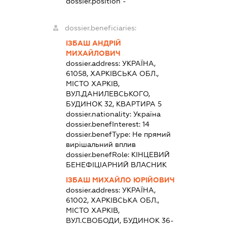
dossier.position -
dossier.beneficiaries:
ІЗБАШ АНДРІЙ
МИХАЙЛОВИЧ
dossier.address:
УКРАЇНА,
61058, ХАРКІВСЬКА ОБЛ.,
МІСТО ХАРКІВ,
ВУЛ.ДАНИЛЕВСЬКОГО,
БУДИНОК 32, КВАРТИРА 5
dossier.nationality:
Україна
dossier.benefInterest:
14
dossier.benefType:
Не прямий
вирішальний вплив
dossier.benefRole:
КІНЦЕВИЙ
БЕНЕФІЦІАРНИЙ ВЛАСНИК
ІЗБАШ МИХАЙЛО ЮРІЙОВИЧ
dossier.address:
УКРАЇНА,
61002, ХАРКІВСЬКА ОБЛ.,
МІСТО ХАРКІВ,
ВУЛ.СВОБОДИ, БУДИНОК 36-