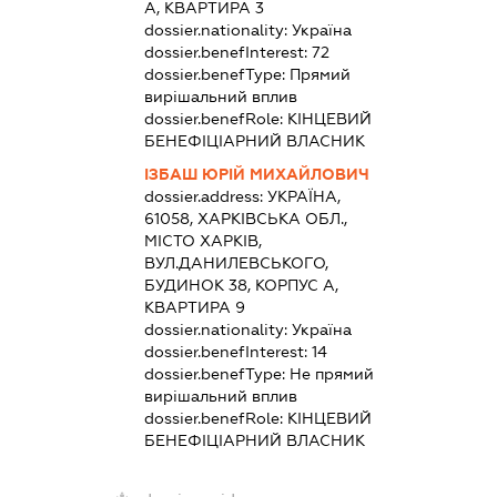
А, КВАРТИРА 3
dossier.nationality:
Україна
dossier.benefInterest:
72
dossier.benefType:
Прямий
вирішальний вплив
dossier.benefRole:
КІНЦЕВИЙ
БЕНЕФІЦІАРНИЙ ВЛАСНИК
ІЗБАШ ЮРІЙ МИХАЙЛОВИЧ
dossier.address:
УКРАЇНА,
61058, ХАРКІВСЬКА ОБЛ.,
МІСТО ХАРКІВ,
ВУЛ.ДАНИЛЕВСЬКОГО,
БУДИНОК 38, КОРПУС А,
КВАРТИРА 9
dossier.nationality:
Україна
dossier.benefInterest:
14
dossier.benefType:
Не прямий
вирішальний вплив
dossier.benefRole:
КІНЦЕВИЙ
БЕНЕФІЦІАРНИЙ ВЛАСНИК