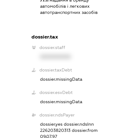
77.11
надання в оренду
автомобілів і легкових
автотранспортних засобів
dossier.tax
dossier.staff
XXXXXXXXXX
dossier.taxDebt
dossier.missingData
dossier.esvDebt
dossier.missingData
dossier.ndsPayer
dossier.yes
dossier.ndsInn
226203820313
dossier.from
09.07.97