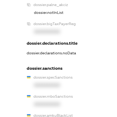
dossier.palne_akciz
dossier.notInList
dossier.bigTaxPayerReg
XXXXXXXXXX
dossier.declarations.title
dossier.declarations.noData
dossier.sanctions
dossier.specSanctions
XXXXXXXXXX
dossier.rnboSanctions
XXXXXXXXXX
dossier.amkuBlackList