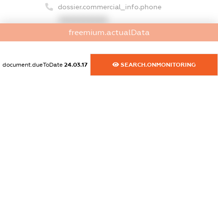
dossier.commercial_info.phone
XXXXXXXXXX
freemium.actualData
dossier.commercial_info.fax
XXXXXXXXXX
document.dueToDate
24.03.17
SEARCH.ONMONITORING
dossier.commercial_info.email
XXXXXXXXXX
dossier.commercial_info.website
XXXXXXXXXX
dossier.commercial_info.activity
XXXXXXXXXX
freemium.exampleText_1
freemium.exampleText_2
freemium.anonymousPerSearch2