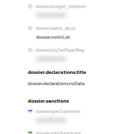
dossier.budget_dotation
XXXXXXXXXX
dossier.palne_akciz
dossier.notInList
dossier.bigTaxPayerReg
XXXXXXXXXX
dossier.declarations.title
dossier.declarations.noData
dossier.sanctions
dossier.specSanctions
XXXXXXXXXX
dossier.rnboSanctions