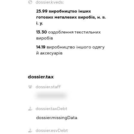
dossier.kveds:
25.99
виробництво інших
готових металевих виробів, н. в.
і. у.
13.30
оздоблення текстильних
виробів
14.19
виробництво іншого одягу
й аксесуарів
dossier.tax
dossier.staff
XXXXXXXXXX
dossier.taxDebt
dossier.missingData
dossier.esvDebt