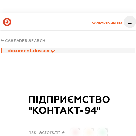
CAHEADER.GETTEST
CAHEADER.SEARCH
document.dossier
ПІДПРИЄМСТВО
"КОНТАКТ-94"
riskFactors.title
0
0
0