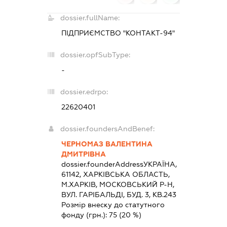
dossier.fullName:
ПІДПРИЄМСТВО "КОНТАКТ-94"
dossier.opfSubType:
-
dossier.edrpo:
22620401
dossier.foundersAndBenef:
ЧЕРНОМАЗ ВАЛЕНТИНА
ДМИТРІВНА
dossier.founderAddress
УКРАЇНА,
61142, ХАРКIВСЬКА ОБЛАСТЬ,
М.ХАРКІВ, МОСКОВСЬКИЙ Р-Н,
ВУЛ. ГАРІБАЛЬДІ, БУД. 3, КВ.243
Розмір внеску до статутного
фонду (грн.):
75
(20 %)