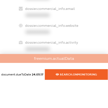
dossier.commercial_info.email
XXXXXXXXXX
dossier.commercial_info.website
XXXXXXXXXX
dossier.commercial_info.activity
XXXXXXXXXX
freemium.actualData
freemium.exampleText_1
freemium.exampleText_2
document.dueToDate
24.03.17
SEARCH.ONMONITORING
freemium.anonymousPerSearch2
FREEMIUM.DETAILS
FREEMIUM.REGISTER