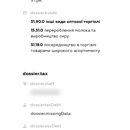
5 грн.
dossier.kveds:
51.90.0
інші види оптової торгівлі
15.51.0
перероблення молока та
виробництво сиру
51.19.0
посередництво в торгівлі
товарами широкого асортименту
dossier.tax
dossier.staff
XXXXXXXXXX
dossier.taxDebt
dossier.missingData
dossier.esvDebt