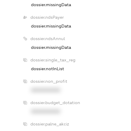
dossier.missingData
dossier.ndsPayer
dossier.missingData
dossier.ndsAnnul
dossier.missingData
dossier.single_tax_reg
dossier.notInList
dossier.non_profit
XXXXXXXXXX
dossier.budget_dotation
XXXXXXXXXX
dossier.palne_akciz