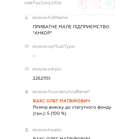
riskFactors.title
0
0
0
dossier.fullName:
ПРИВАТНЕ МАЛЕ ПІДПРИЄМСТВО
"АНКОР"
dossier.opfSubType:
-
dossier.edrpo:
22621151
dossier.foundersAndBenef:
ВАКС ОЛЕГ МАТВІЙОВИЧ
Розмір внеску до статутного фонду
(грн.):
5
(100 %)
dossier.heads: