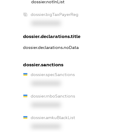
dossier.notInList
dossier.bigTaxPayerReg
XXXXXXXXXX
dossier.declarations.title
dossier.declarations.noData
dossier.sanctions
dossier.specSanctions
XXXXXXXXXX
dossier.rnboSanctions
XXXXXXXXXX
dossier.amkuBlackList
XXXXXXXXXX