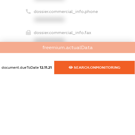
dossier.commercial_info.phone
XXXXXXXXXX
dossier.commercial_info.fax
XXXXXXXXXX
freemium.actualData
dossier.commercial_info.email
XXXXXXXXXX
document.dueToDate
12.11.21
SEARCH.ONMONITORING
dossier.commercial_info.website
XXXXXXXXXX
dossier.commercial_info.activity
XXXXXXXXXX
freemium.exampleText_1