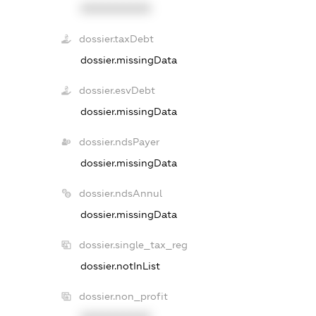
XXXXXXXXXX
dossier.taxDebt
dossier.missingData
dossier.esvDebt
dossier.missingData
dossier.ndsPayer
dossier.missingData
dossier.ndsAnnul
dossier.missingData
dossier.single_tax_reg
dossier.notInList
dossier.non_profit