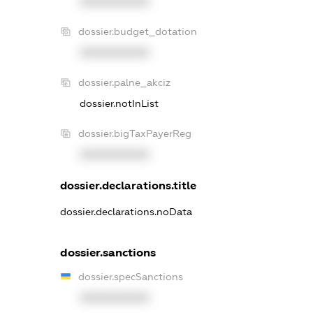
XXXXXXXXXX
dossier.budget_dotation
XXXXXXXXXX
dossier.palne_akciz
dossier.notInList
dossier.bigTaxPayerReg
XXXXXXXXXX
dossier.declarations.title
dossier.declarations.noData
dossier.sanctions
dossier.specSanctions
XXXXXXXXXX