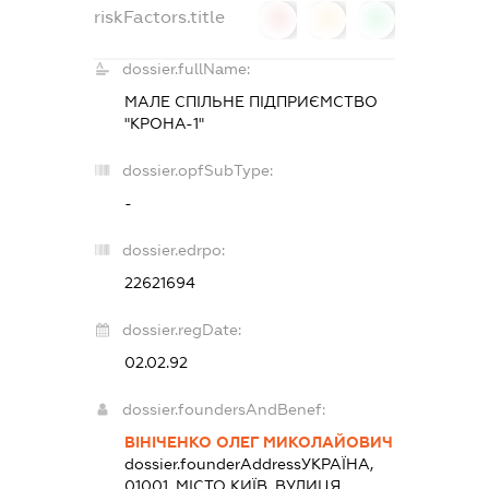
riskFactors.title
0
0
0
dossier.fullName:
МАЛЕ СПІЛЬНЕ ПІДПРИЄМСТВО
"КРОНА-1"
dossier.opfSubType:
-
dossier.edrpo:
22621694
dossier.regDate:
02.02.92
dossier.foundersAndBenef:
ВІНІЧЕНКО ОЛЕГ МИКОЛАЙОВИЧ
dossier.founderAddress
УКРАЇНА,
01001, МІСТО КИЇВ, ВУЛИЦЯ