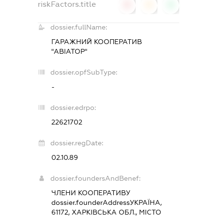
riskFactors.title
0
0
0
dossier.fullName:
ГАРАЖНИЙ КООПЕРАТИВ
"АВІАТОР"
dossier.opfSubType:
-
dossier.edrpo:
22621702
dossier.regDate:
02.10.89
dossier.foundersAndBenef:
ЧЛЕНИ КООПЕРАТИВУ
dossier.founderAddress
УКРАЇНА,
61172, ХАРКІВСЬКА ОБЛ., МІСТО