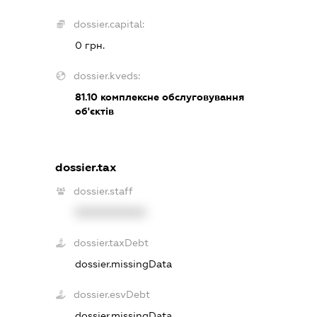
dossier.capital:
0 грн.
dossier.kveds:
81.10
комплексне обслуговування
об'єктів
dossier.tax
dossier.staff
XXXXXXXXXX
dossier.taxDebt
dossier.missingData
dossier.esvDebt
dossier.missingData