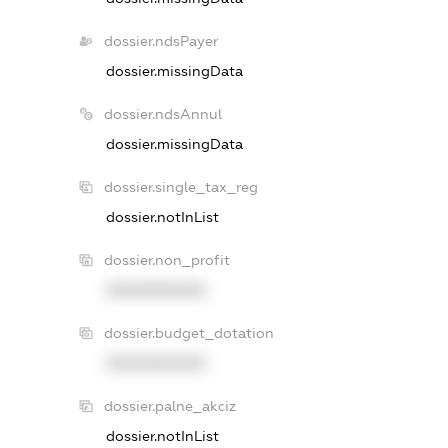
dossier.ndsPayer
dossier.missingData
dossier.ndsAnnul
dossier.missingData
dossier.single_tax_reg
dossier.notInList
dossier.non_profit
XXXXXXXXXX
dossier.budget_dotation
XXXXXXXXXX
dossier.palne_akciz
dossier.notInList