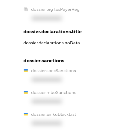
dossier.bigTaxPayerReg
XXXXXXXXXX
dossier.declarations.title
dossier.declarations.noData
dossier.sanctions
dossier.specSanctions
XXXXXXXXXX
dossier.rnboSanctions
XXXXXXXXXX
dossier.amkuBlackList
XXXXXXXXXX