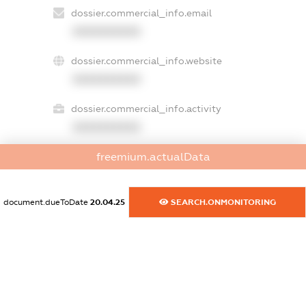
dossier.commercial_info.email
XXXXXXXXXX
dossier.commercial_info.website
XXXXXXXXXX
dossier.commercial_info.activity
XXXXXXXXXX
freemium.actualData
freemium.exampleText_1
freemium.exampleText_2
document.dueToDate
20.04.25
SEARCH.ONMONITORING
freemium.anonymousPerSearch2
FREEMIUM.DETAILS
FREEMIUM.REGISTER