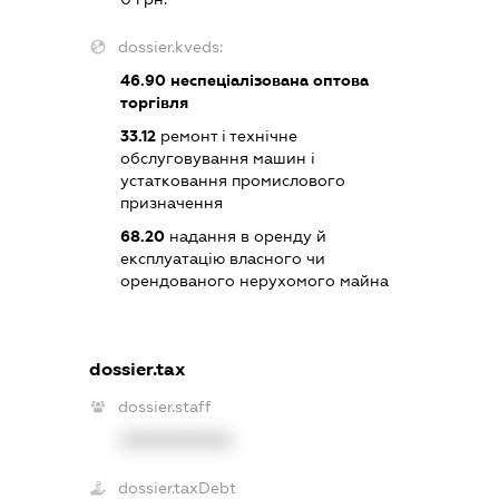
dossier.kveds:
46.90
неспеціалізована оптова
торгівля
33.12
ремонт і технічне
обслуговування машин і
устатковання промислового
призначення
68.20
надання в оренду й
експлуатацію власного чи
орендованого нерухомого майна
dossier.tax
dossier.staff
XXXXXXXXXX
dossier.taxDebt