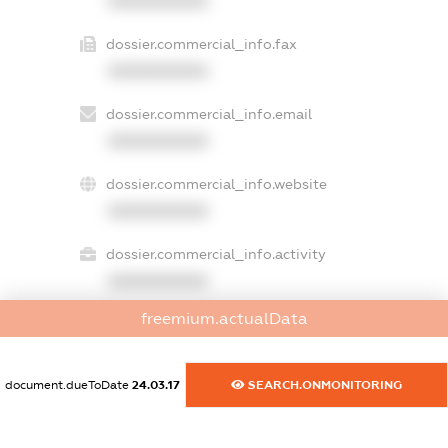
XXXXXXXXXX
dossier.commercial_info.fax
XXXXXXXXXX
dossier.commercial_info.email
XXXXXXXXXX
dossier.commercial_info.website
XXXXXXXXXX
dossier.commercial_info.activity
XXXXXXXXXX
freemium.actualData
freemium.exampleText_1
freemium.exampleText_2
document.dueToDate
24.03.17
SEARCH.ONMONITORING
freemium.anonymousPerSearch2
FREEMIUM.DETAILS