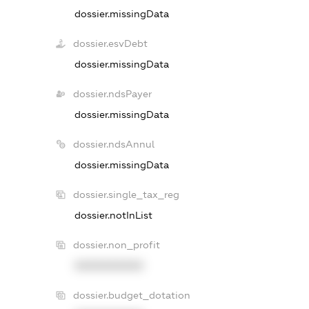
dossier.missingData
dossier.esvDebt
dossier.missingData
dossier.ndsPayer
dossier.missingData
dossier.ndsAnnul
dossier.missingData
dossier.single_tax_reg
dossier.notInList
dossier.non_profit
XXXXXXXXXX
dossier.budget_dotation