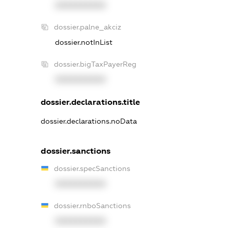
XXXXXXXXXX
dossier.palne_akciz
dossier.notInList
dossier.bigTaxPayerReg
XXXXXXXXXX
dossier.declarations.title
dossier.declarations.noData
dossier.sanctions
dossier.specSanctions
XXXXXXXXXX
dossier.rnboSanctions
XXXXXXXXXX