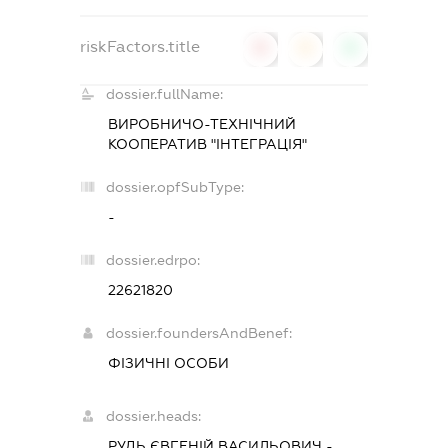
riskFactors.title
0
0
0
dossier.fullName:
ВИРОБНИЧО-ТЕХНІЧНИЙ
КООПЕРАТИВ "ІНТЕГРАЦІЯ"
dossier.opfSubType:
-
dossier.edrpo:
22621820
dossier.foundersAndBenef:
ФІЗИЧНІ ОСОБИ
dossier.heads:
РУДЬ ЄВГЕНІЙ ВАСИЛЬОВИЧ
-