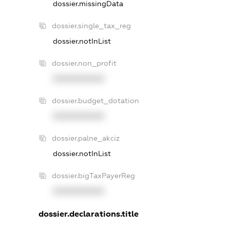
dossier.missingData
dossier.single_tax_reg
dossier.notInList
dossier.non_profit
XXXXXXXXXX
dossier.budget_dotation
XXXXXXXXXX
dossier.palne_akciz
dossier.notInList
dossier.bigTaxPayerReg
XXXXXXXXXX
dossier.declarations.title