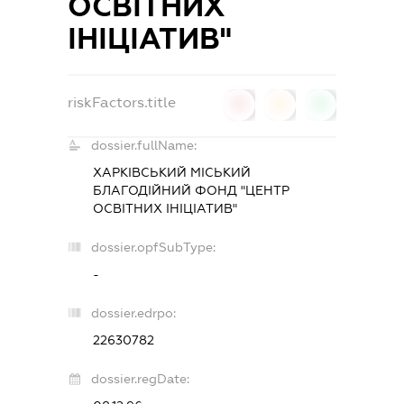
ОСВІТНИХ
ІНІЦІАТИВ"
riskFactors.title
0
0
0
dossier.fullName:
ХАРКІВСЬКИЙ МІСЬКИЙ
БЛАГОДІЙНИЙ ФОНД "ЦЕНТР
ОСВІТНИХ ІНІЦІАТИВ"
dossier.opfSubType:
-
dossier.edrpo:
22630782
dossier.regDate: