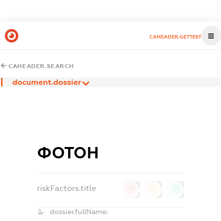
CAHEADER.GETTEST
CAHEADER.SEARCH
document.dossier
ФОТОН
riskFactors.title
0
0
0
dossier.fullName: