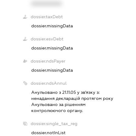
XXXXXXXXXX
dossier.taxDebt
dossier.missingData
dossier.esvDebt
dossier.missingData
dossier.ndsPayer
dossier.missingData
dossier.ndsAnnul
Анульовано з 21.11.05 у зв'язку з:
ненадання декларацiй протягом року
Анульовано за рiшенням
контролюючого органу.
dossier.single_tax_reg
dossier.notInList