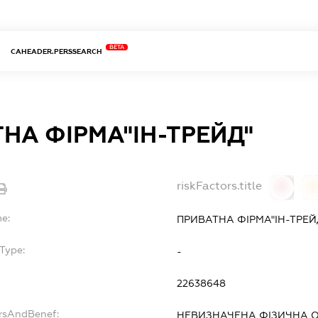
BETA
CAHEADER.PERSSEARCH
НА ФІРМА"ІН-ТРЕЙД"
riskFactors.title
0
0
me:
ПРИВАТНА ФІРМА"ІН-ТРЕЙ
Type:
-
22638648
ersAndBenef:
НЕВИЗНАЧЕНА ФІЗИЧНА 