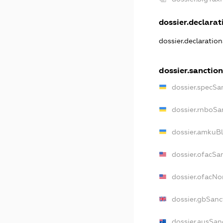
dossier.declarati
dossier.declaratio
dossier.sanction
dossier.specSa
dossier.rnboSa
dossier.amkuBl
dossier.ofacSa
dossier.ofacN
dossier.gbSanc
dossier.ausSan