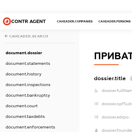
CONTR AGENT
CAHEADER.COMPANIES
CAHEADER.PERSONS
CAHEADER.SEARCH
document.dossier
ПРИВАТ
document.statements
document.history
dossier.title
document.inspections
dossier.fullNa
document.bankruptcy
dossier.opfSub
document.court
document.taxdebts
dossier.edrpo:
document.enforcements
dossier.found