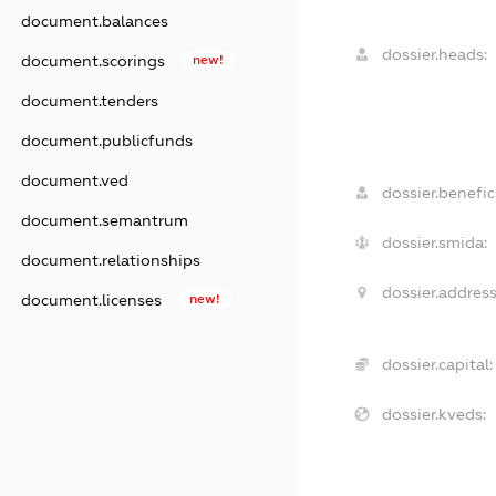
document.balances
dossier.heads:
document.scorings
new!
document.tenders
document.publicfunds
document.ved
dossier.benefici
document.semantrum
dossier.smida:
document.relationships
dossier.address
document.licenses
new!
dossier.capital:
dossier.kveds: