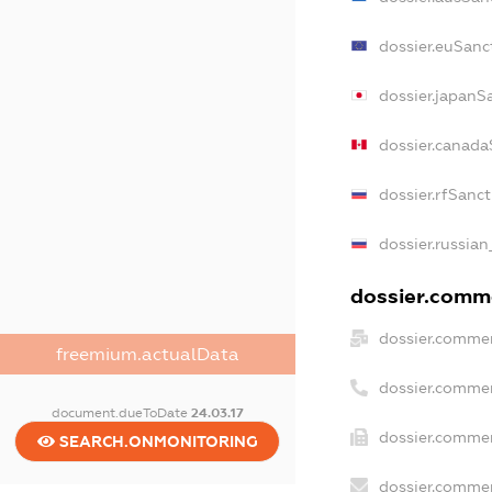
dossier.euSanc
dossier.japanS
dossier.canada
dossier.rfSanc
dossier.russian
dossier.comme
dossier.commer
freemium.actualData
dossier.commer
document.dueToDate
24.03.17
dossier.commer
SEARCH.ONMONITORING
dossier.commer