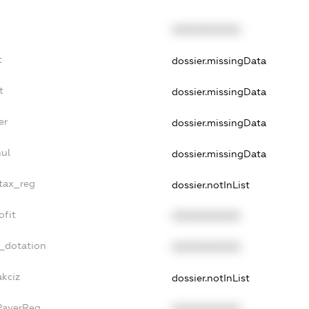
XXXXXXXXXX
t
dossier.missingData
t
dossier.missingData
er
dossier.missingData
nul
dossier.missingData
_tax_reg
dossier.notInList
ofit
XXXXXXXXXX
t_dotation
XXXXXXXXXX
akciz
dossier.notInList
xPayerReg