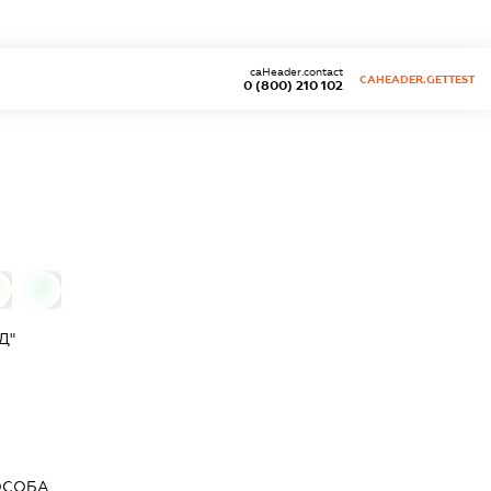
caHeader.contact
CAHEADER.GETTEST
0 (800) 210 102
0
Д"
ОСОБА