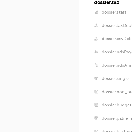
dossier.tax
dossier.staff
dossier.taxDeb
dossier.esvDeb
dossier.ndsPay
dossier.ndsAn
dossier.single
dossier.non_pr
dossier.budge
dossier.palne_
dossier.bigTa