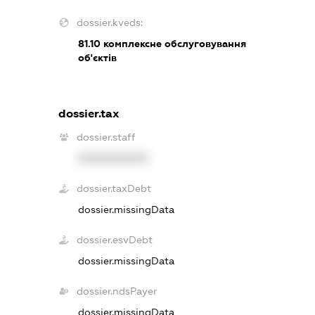
dossier.kveds:
81.10
комплексне обслуговування
об'єктів
dossier.tax
dossier.staff
XXXXXXXXXX
dossier.taxDebt
dossier.missingData
dossier.esvDebt
dossier.missingData
dossier.ndsPayer
dossier.missingData