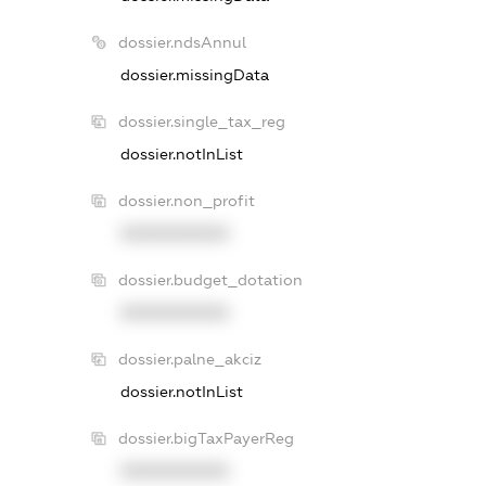
dossier.ndsAnnul
dossier.missingData
dossier.single_tax_reg
dossier.notInList
dossier.non_profit
XXXXXXXXXX
dossier.budget_dotation
XXXXXXXXXX
dossier.palne_akciz
dossier.notInList
dossier.bigTaxPayerReg
XXXXXXXXXX