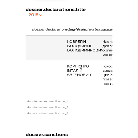
dossier.declarations.title
2018
dossier.declarations.pepName
dossier.declarations.personName
dossier.declaration
КОВРЕГІН
Членство суб’єкта
ВОЛОДИМИР
декларування в
ВОЛОДИМИРОВИЧ
організаціях та їх
органах
КОРНІЄНКО
Гонорари та інші
ВІТАЛІЙ
виплати згідно з
ЄВГЕНОВИЧ
цивільно-
правовим
правочинами
dossier.declarations.license_1
dossier.declarations.license_2
dossier.declarations.license_3
dossier.sanctions