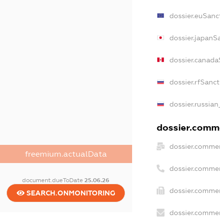
dossier.euSanc
dossier.japanS
dossier.canada
dossier.rfSanc
dossier.russian
dossier.comme
dossier.commer
freemium.actualData
dossier.commer
document.dueToDate
25.06.26
dossier.commer
SEARCH.ONMONITORING
dossier.commer