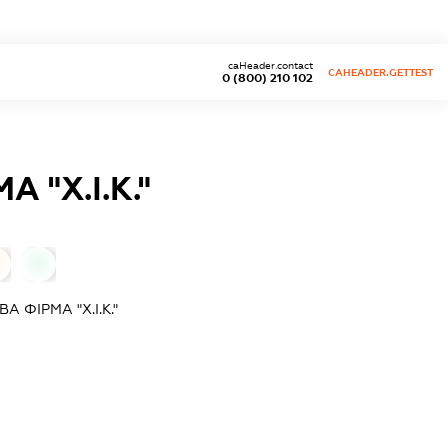
caHeader.contact
CAHEADER.GETTEST
0 (800) 210 102
"Х.І.К."
0
 ФІРМА "Х.І.К."