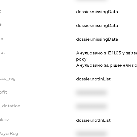
t
dossier.missingData
t
dossier.missingData
er
dossier.missingData
nul
Анульовано з 13.11.05 у зв'яз
року
Анульовано за рiшенням к
_tax_reg
dossier.notInList
ofit
XXXXXXXXXX
t_dotation
XXXXXXXXXX
akciz
dossier.notInList
PayerReg
XXXXXXXXXX