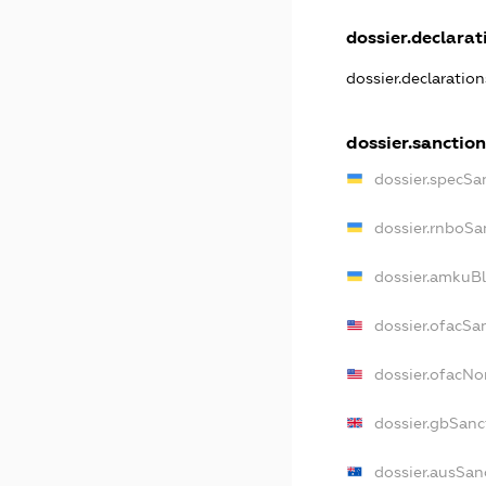
dossier.declarati
dossier.declaratio
dossier.sanction
dossier.specSa
dossier.rnboSa
dossier.amkuBl
dossier.ofacSa
dossier.ofacN
dossier.gbSanc
dossier.ausSan