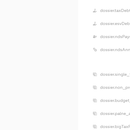
dossier.taxDeb
dossier.esvDeb
dossier.ndsPay
dossier.ndsAn
dossier.single
dossier.non_pr
dossier.budge
dossier.palne_
dossier.bigTax