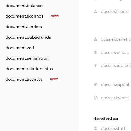
document.balances
dossier.heads:
document.scorings
new!
document.tenders
document.publicfunds
dossier.benefici
document.ved
dossier.smida:
document.semantrum
dossier.address
document.relationships
document.licenses
new!
dossier.capital:
dossier.kveds:
dossier.tax
dossier.staff