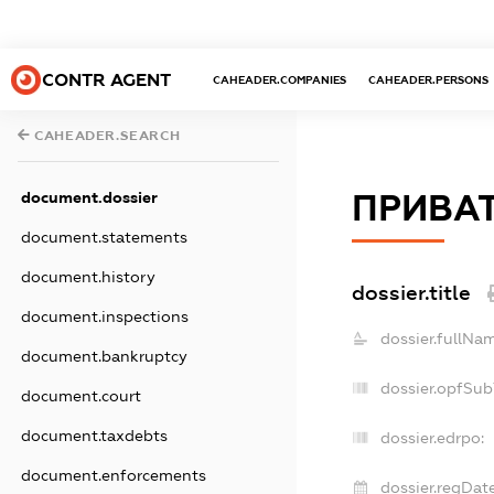
CONTR AGENT
CAHEADER.COMPANIES
CAHEADER.PERSONS
CAHEADER.SEARCH
document.dossier
ПРИВАТ
document.statements
document.history
dossier.title
document.inspections
dossier.fullNa
document.bankruptcy
dossier.opfSub
document.court
document.taxdebts
dossier.edrpo:
document.enforcements
dossier.regDate