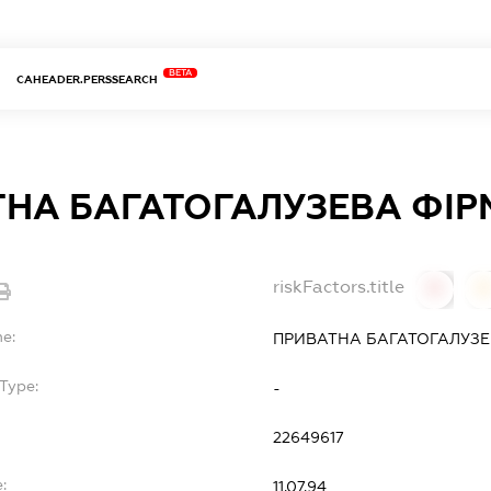
BETA
CAHEADER.PERSSEARCH
НА БАГАТОГАЛУЗЕВА ФІРМА 
riskFactors.title
0
0
me:
ПРИВАТНА БАГАТОГАЛУЗЕВА
Type:
-
22649617
:
11.07.94