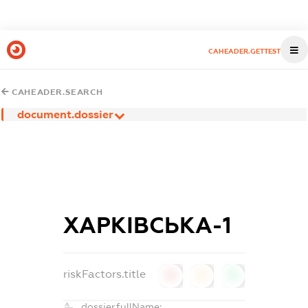
CAHEADER.GETTEST
CAHEADER.SEARCH
document.dossier
ХАРКІВСЬКА-1
riskFactors.title
0
0
0
dossier.fullName: