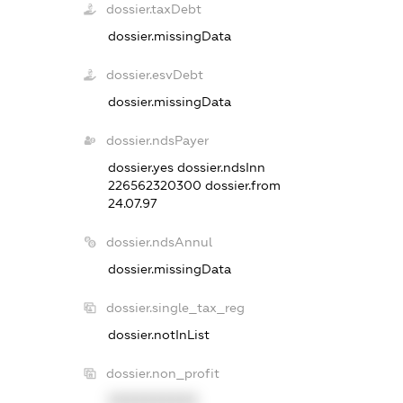
dossier.taxDebt
dossier.missingData
dossier.esvDebt
dossier.missingData
dossier.ndsPayer
dossier.yes
dossier.ndsInn
226562320300
dossier.from
24.07.97
dossier.ndsAnnul
dossier.missingData
dossier.single_tax_reg
dossier.notInList
dossier.non_profit
XXXXXXXXXX