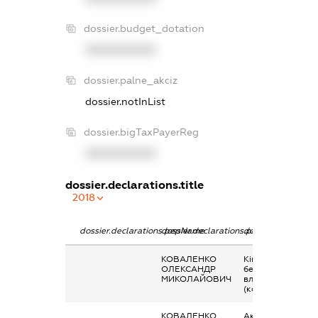
dossier.budget_dotation
XXXXXXXXXX
dossier.palne_akciz
dossier.notInList
dossier.bigTaxPayerReg
XXXXXXXXXX
dossier.declarations.title
2018
dossier.declarations.pepName
dossier.declarations.personName
dossier.declarati
КОВАЛЕНКО
Кінцевий
ОЛЕКСАНДР
бенефіціарний
МИКОЛАЙОВИЧ
власник
(контролер)
КОВАЛЕНКО
Акції