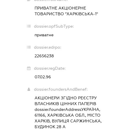
ПРИВАТНЕ АКЦІОНЕРНЕ
ТОВАРИСТВО "ХАРКІВСЬКА-1"
dossier.opfSubType:
приватне
dossier.edrpo:
22656238
dossier.regDate:
07.02.96
dossier.foundersAndBenef:
АКЦІОНЕРИ ЗГІДНО РЕЄСТРУ
ВЛАСНИКІВ ЦІННИХ ПАПЕРІВ
dossier.founderAddress
УКРАЇНА,
61166, ХАРКІВСЬКА ОБЛ., МІСТО
ХАРКІВ, ВУЛИЦЯ САРЖИНСЬКА,
БУДИНОК 28 А