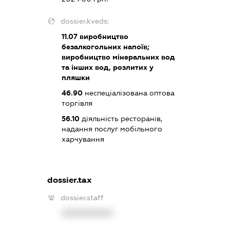
dossier.kveds:
11.07
виробництво
безалкогольних напоїв;
виробництво мінеральних вод
та інших вод, розлитих у
пляшки
46.90
неспеціалізована оптова
торгівля
56.10
діяльність ресторанів,
надання послуг мобільного
харчування
dossier.tax
dossier.staff
XXXXXXXXXX