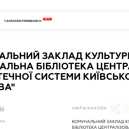
BETA
CAHEADER.PERSSEARCH
АЛЬНИЙ ЗАКЛАД КУЛЬТУР
АЛЬНА БІБЛІОТЕКА ЦЕНТ
ТЕЧНОЇ СИСТЕМИ КИЇВСЬК
ВА"
riskFactors.title
0
0
me:
КОМУНАЛЬНИЙ ЗАКЛАД К
БІБЛІОТЕКА ЦЕНТРАЛІЗОВ