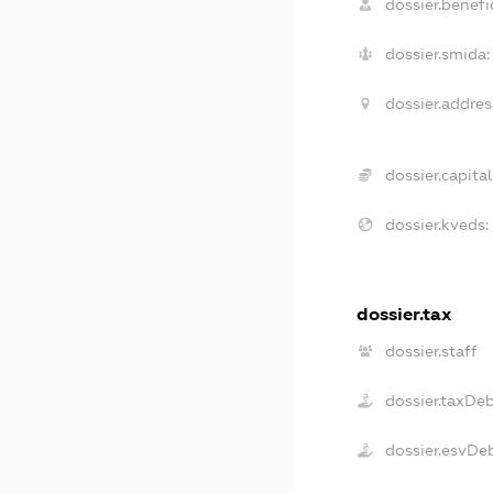
dossier.benefic
dossier.smida:
dossier.addres
dossier.capital
dossier.kveds:
dossier.tax
dossier.staff
dossier.taxDe
dossier.esvDe