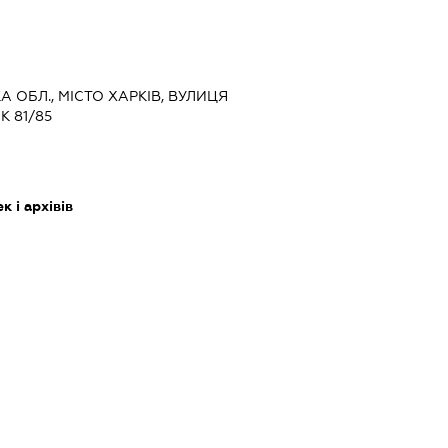
КА ОБЛ., МІСТО ХАРКІВ, ВУЛИЦЯ
 81/85
 і архівів