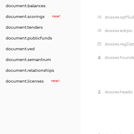
document.balances
document.scorings
new!
dossier.opfSu
document.tenders
dossier.edrpo:
document.publicfunds
dossier.regDat
document.ved
dossier.found
document.semantrum
document.relationships
document.licenses
new!
dossier.heads: