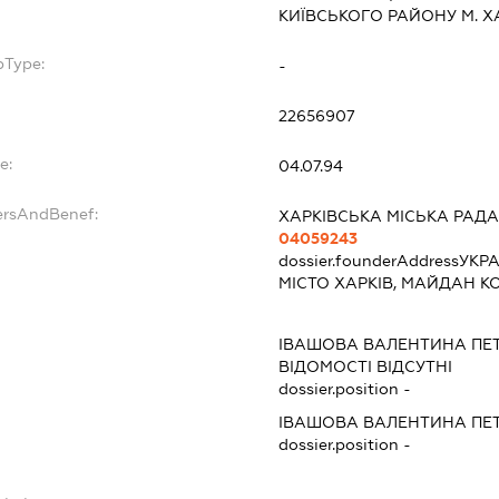
КИЇВСЬКОГО РАЙОНУ М. Х
bType:
-
22656907
e:
04.07.94
ersAndBenef:
ХАРКІВСЬКА МІСЬКА РАДА
04059243
dossier.founderAddress
УКРА
МІСТО ХАРКІВ, МАЙДАН КО
ІВАШОВА ВАЛЕНТИНА ПЕ
ВІДОМОСТІ ВІДСУТНІ
dossier.position -
ІВАШОВА ВАЛЕНТИНА ПЕ
dossier.position -