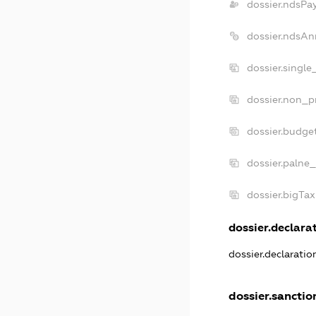
dossier.ndsPa
dossier.ndsAn
dossier.single
dossier.non_pr
dossier.budge
dossier.palne_
dossier.bigTa
dossier.declarat
dossier.declarati
dossier.sanctio