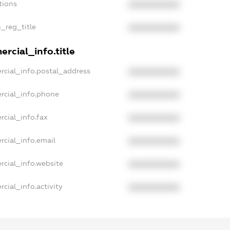
tions
XXXXXXXXXX
n_reg_title
XXXXXXXXXX
rcial_info.title
rcial_info.postal_address
XXXXXXXXXX
rcial_info.phone
XXXXXXXXXX
rcial_info.fax
XXXXXXXXXX
rcial_info.email
XXXXXXXXXX
rcial_info.website
XXXXXXXXXX
cial_info.activity
XXXXXXXXXX