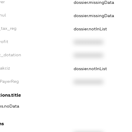
yer
dossier.missingData
nul
dossier.missingData
_tax_reg
dossier.notInList
ofit
XXXXXXXXXX
t_dotation
XXXXXXXXXX
akciz
dossier.notInList
xPayerReg
XXXXXXXXXX
ions.title
ons.noData
ns