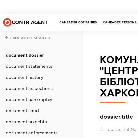
CONTR AGENT
CAHEADER.COMPANIES
CAHEADER.PERSONS
CAHEADER.SEARCH
document.dossier
КОМУН
document.statements
"ЦЕНТР
document.history
БІБЛІО
document.inspections
ХАРКО
document.bankruptcy
document.court
dossier.title
document.taxdebts
dossier.fullNa
document.enforcements