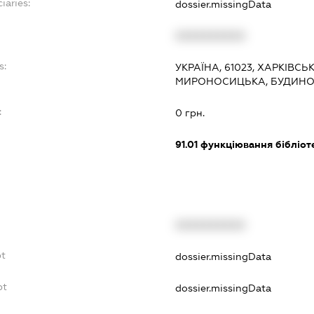
iaries:
dossier.missingData
XXXXXXXXXX
s:
УКРАЇНА, 61023, ХАРКІВСЬ
МИРОНОСИЦЬКА, БУДИНОК
:
0 грн.
91.01
функціювання бібліотек
XXXXXXXXXX
bt
dossier.missingData
bt
dossier.missingData