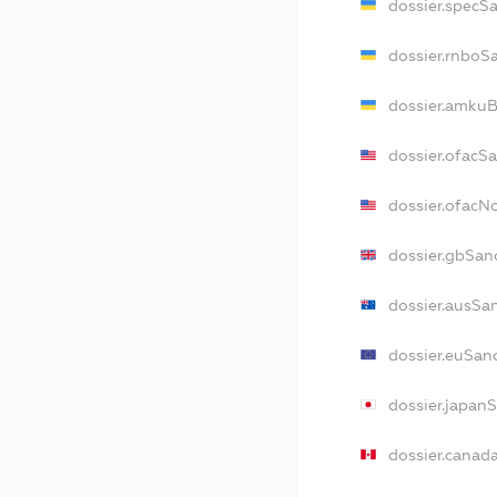
dossier.specS
dossier.rnboS
dossier.amkuB
dossier.ofacS
dossier.ofac
dossier.gbSan
dossier.ausSa
dossier.euSan
dossier.japan
dossier.canad