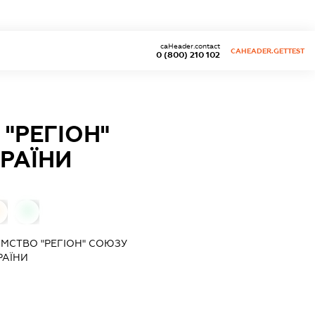
caHeader.contact
CAHEADER.GETTEST
0 (800) 210 102
"РЕГІОН"
КРАЇНИ
0
ЄМСТВО "РЕГІОН" СОЮЗУ
РАЇНИ