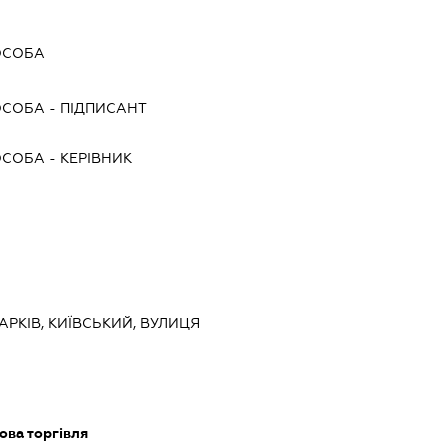
ОСОБА
ОСОБА
-
ПІДПИСАНТ
ОСОБА
-
КЕРІВНИК
ХАРКІВ, КИЇВСЬКИЙ, ВУЛИЦЯ
ова торгівля