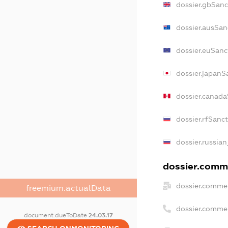
dossier.gbSanc
dossier.ausSan
dossier.euSanc
dossier.japanS
dossier.canad
dossier.rfSanc
dossier.russian
dossier.comme
dossier.commer
freemium.actualData
dossier.comme
document.dueToDate
24.03.17