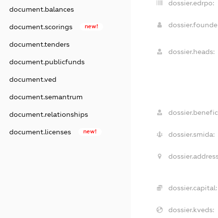
dossier.edrpo:
document.balances
dossier.found
document.scorings
new!
document.tenders
dossier.heads:
document.publicfunds
document.ved
document.semantrum
dossier.benefic
document.relationships
document.licenses
new!
dossier.smida:
dossier.address
dossier.capital:
dossier.kveds: