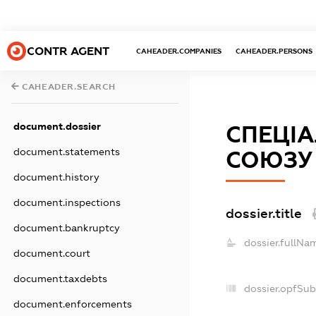
CONTR AGENT
CAHEADER.COMPANIES
CAHEADER.PERSONS
CAHEADER.SEARCH
document.dossier
СПЕЦІА
document.statements
СОЮЗУ 
document.history
document.inspections
dossier.title
document.bankruptcy
dossier.fullNa
document.court
document.taxdebts
dossier.opfSub
document.enforcements