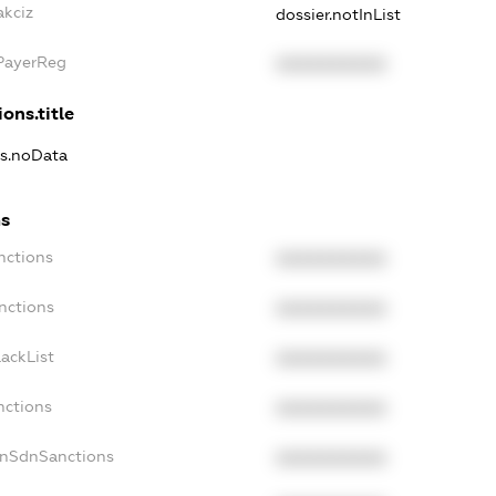
akciz
dossier.notInList
xPayerReg
XXXXXXXXXX
ons.title
ns.noData
ns
nctions
XXXXXXXXXX
nctions
XXXXXXXXXX
ackList
XXXXXXXXXX
nctions
XXXXXXXXXX
onSdnSanctions
XXXXXXXXXX