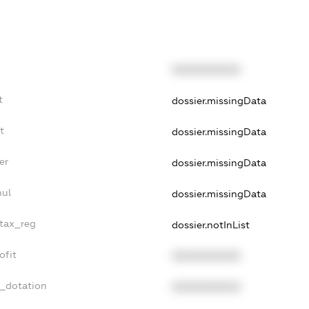
XXXXXXXXXX
t
dossier.missingData
t
dossier.missingData
er
dossier.missingData
nul
dossier.missingData
_tax_reg
dossier.notInList
ofit
XXXXXXXXXX
t_dotation
XXXXXXXXXX