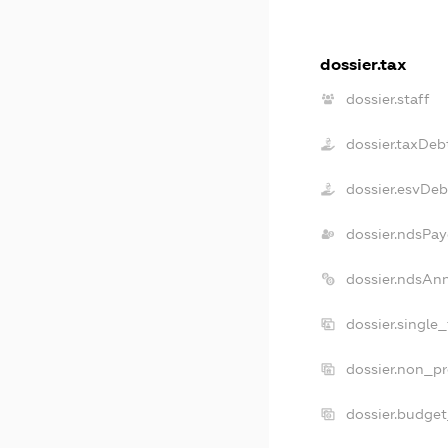
dossier.tax
dossier.staff
dossier.taxDeb
dossier.esvDeb
dossier.ndsPay
dossier.ndsAn
dossier.single
dossier.non_pr
dossier.budge