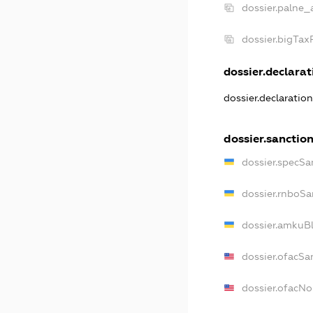
dossier.palne_
dossier.bigTa
dossier.declarati
dossier.declaratio
dossier.sanctio
dossier.specSa
dossier.rnboSa
dossier.amkuBl
dossier.ofacSa
dossier.ofacN