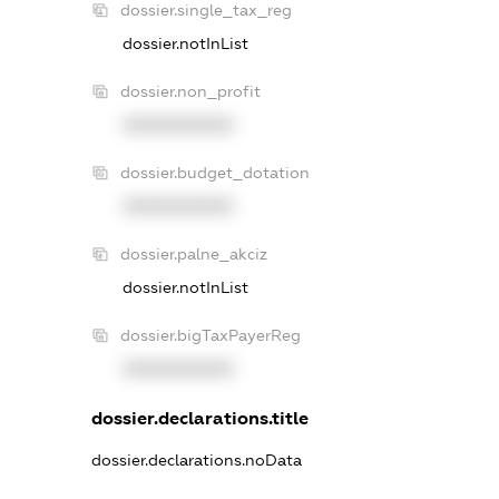
dossier.single_tax_reg
dossier.notInList
dossier.non_profit
XXXXXXXXXX
dossier.budget_dotation
XXXXXXXXXX
dossier.palne_akciz
dossier.notInList
dossier.bigTaxPayerReg
XXXXXXXXXX
dossier.declarations.title
dossier.declarations.noData