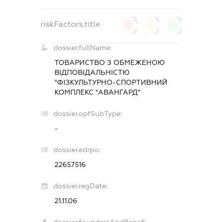
riskFactors.title
0
0
0
dossier.fullName:
ТОВАРИСТВО З ОБМЕЖЕНОЮ
ВІДПОВІДАЛЬНІСТЮ
"ФІЗКУЛЬТУРНО-СПОРТИВНИЙ
КОМПЛЕКС "АВАНГАРД"
dossier.opfSubType:
-
dossier.edrpo:
22657516
dossier.regDate:
21.11.06