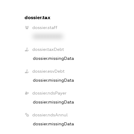
dossier.tax
dossier.staff
XXXXXXXXXX
dossier.taxDebt
dossier.missingData
dossier.esvDebt
dossier.missingData
dossier.ndsPayer
dossier.missingData
dossier.ndsAnnul
dossier.missingData