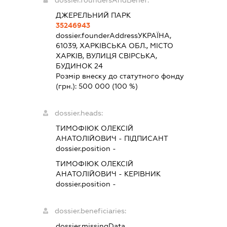
dossier.foundersAndBenef:
ДЖЕРЕЛЬНИЙ ПАРК
35246943
dossier.founderAddress
УКРАЇНА,
61039, ХАРКІВСЬКА ОБЛ., МІСТО
ХАРКІВ, ВУЛИЦЯ СВІРСЬКА,
БУДИНОК 24
Розмір внеску до статутного фонду
(грн.):
500 000
(100 %)
dossier.heads:
ТИМОФІЮК ОЛЕКСІЙ
АНАТОЛІЙОВИЧ
-
ПІДПИСАНТ
dossier.position -
ТИМОФІЮК ОЛЕКСІЙ
АНАТОЛІЙОВИЧ
-
КЕРІВНИК
dossier.position -
dossier.beneficiaries:
dossier.missingData