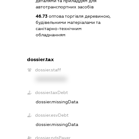
деталями та приладдям для
автотранспортних засобів
46.73
оптова торгівля деревиною,
будівельними матеріалами та
санітарно-технічним
обладнанням
dossier.tax
dossier.staff
XXXXXXXXXX
dossier.taxDebt
dossier.missingData
dossier.esvDebt
dossier.missingData
dossier.ndsPayer