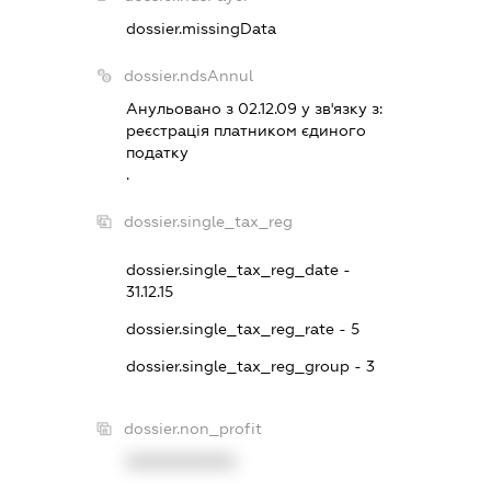
dossier.missingData
dossier.ndsAnnul
Анульовано з 02.12.09 у зв'язку з:
реєстрацiя платником єдиного
податку
.
dossier.single_tax_reg
dossier.single_tax_reg_date -
31.12.15
dossier.single_tax_reg_rate - 5
dossier.single_tax_reg_group - 3
dossier.non_profit
XXXXXXXXXX