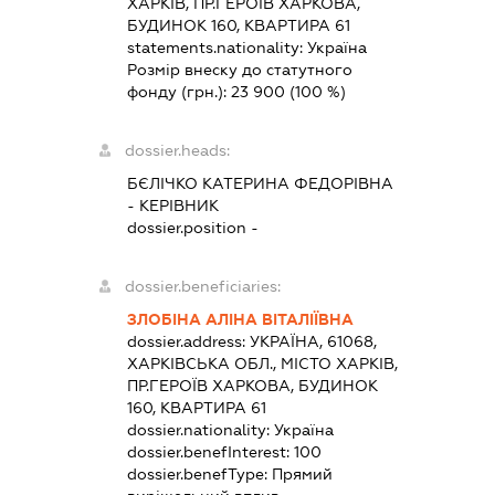
ХАРКІВ, ПР.ГЕРОЇВ ХАРКОВА,
БУДИНОК 160, КВАРТИРА 61
statements.nationality:
Україна
Розмір внеску до статутного
фонду (грн.):
23 900
(100 %)
dossier.heads:
БЄЛІЧКО КАТЕРИНА ФЕДОРІВНА
-
КЕРІВНИК
dossier.position -
dossier.beneficiaries:
ЗЛОБІНА АЛІНА ВІТАЛІЇВНА
dossier.address:
УКРАЇНА, 61068,
ХАРКІВСЬКА ОБЛ., МІСТО ХАРКІВ,
ПР.ГЕРОЇВ ХАРКОВА, БУДИНОК
160, КВАРТИРА 61
dossier.nationality:
Україна
dossier.benefInterest:
100
dossier.benefType:
Прямий