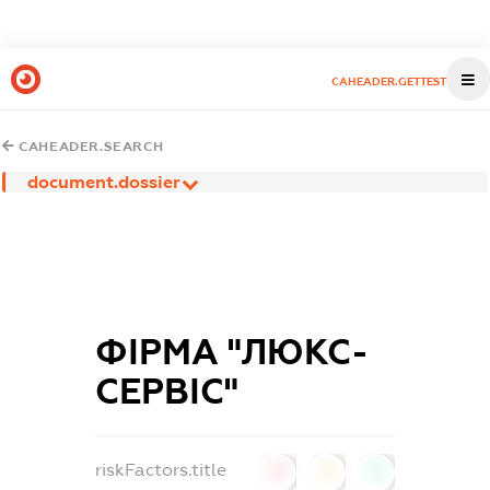
CAHEADER.GETTEST
CAHEADER.SEARCH
document.dossier
ФІРМА "ЛЮКС-
СЕРВІС"
riskFactors.title
0
0
0