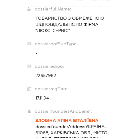
dossier.fullName:
ТОВАРИСТВО З ОБМЕЖЕНОЮ
ВІДПОВІДАЛЬНІСТЮ ФІРМА
"ЛЮКС-СЕРВІС"
dossier.opfSubType:
-
dossier.edrpo:
22657982
dossier.regDate:
17.11.94
dossier.foundersAndBenef:
ЗЛОБІНА АЛІНА ВІТАЛІЇВНА
dossier.founderAddress
УКРАЇНА,
61068, ХАРКІВСЬКА ОБЛ., МІСТО