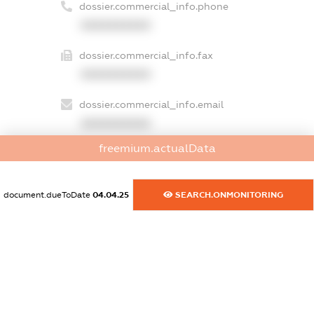
dossier.commercial_info.phone
XXXXXXXXXX
dossier.commercial_info.fax
XXXXXXXXXX
dossier.commercial_info.email
XXXXXXXXXX
freemium.actualData
dossier.commercial_info.website
XXXXXXXXXX
document.dueToDate
04.04.25
SEARCH.ONMONITORING
dossier.commercial_info.activity
XXXXXXXXXX
freemium.exampleText_1
freemium.exampleText_2
freemium.anonymousPerSearch2