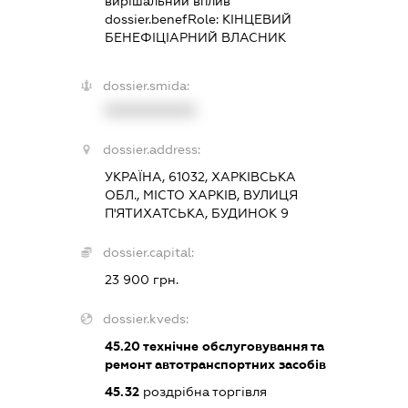
вирішальний вплив
dossier.benefRole:
КІНЦЕВИЙ
БЕНЕФІЦІАРНИЙ ВЛАСНИК
dossier.smida:
XXXXXXXXXX
dossier.address:
УКРАЇНА, 61032, ХАРКІВСЬКА
ОБЛ., МІСТО ХАРКІВ, ВУЛИЦЯ
П'ЯТИХАТСЬКА, БУДИНОК 9
dossier.capital:
23 900 грн.
dossier.kveds:
45.20
технічне обслуговування та
ремонт автотранспортних засобів
45.32
роздрібна торгівля