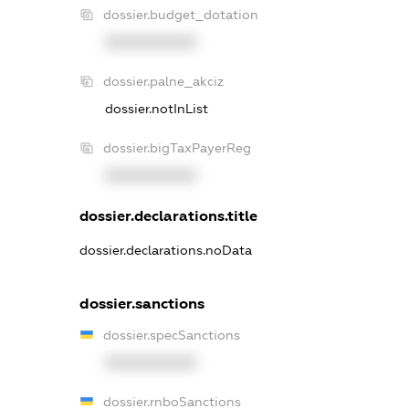
dossier.budget_dotation
XXXXXXXXXX
dossier.palne_akciz
dossier.notInList
dossier.bigTaxPayerReg
XXXXXXXXXX
dossier.declarations.title
dossier.declarations.noData
dossier.sanctions
dossier.specSanctions
XXXXXXXXXX
dossier.rnboSanctions