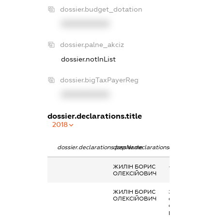
dossier.budget_dotation
XXXXXXXXXX
dossier.palne_akciz
dossier.notInList
dossier.bigTaxPayerReg
XXXXXXXXXX
dossier.declarations.title
2018
dossier.declarations.pepName
dossier.declarations.personName
dossier.declarati
ЖИЛІН БОРИС
-
ОЛЕКСІЙОВИЧ
ЖИЛІН БОРИС
Заробітна плата
ОЛЕКСІЙОВИЧ
отримана за
основним місцем
роботи