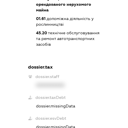
орендованого нерухомого
майна
01.61
допоміжна діяльність у
рослинництві
45.20
технічне обслуговування
та ремонт автотранспортних
засобів
dossier.tax
dossier.staff
XXXXXXXXXX
dossier.taxDebt
dossier.missingData
dossier.esvDebt
dossier.missingData