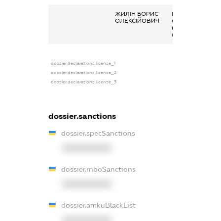
ЖИЛІН БОРИС
Кінцевий
ОЛЕКСІЙОВИЧ
бенефіціарний
власник
(контролер)
dossier.declarations.license_1
dossier.declarations.license_2
dossier.declarations.license_3
dossier.sanctions
dossier.specSanctions
XXXXXXXXXX
dossier.rnboSanctions
XXXXXXXXXX
dossier.amkuBlackList
XXXXXXXXXX