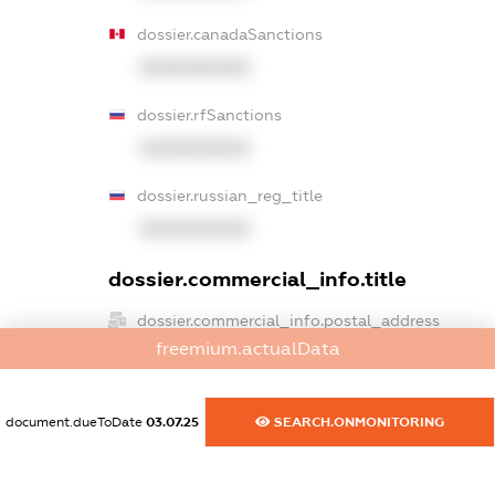
dossier.canadaSanctions
XXXXXXXXXX
dossier.rfSanctions
XXXXXXXXXX
dossier.russian_reg_title
XXXXXXXXXX
dossier.commercial_info.title
dossier.commercial_info.postal_address
freemium.actualData
XXXXXXXXXX
dossier.commercial_info.phone
document.dueToDate
03.07.25
SEARCH.ONMONITORING
XXXXXXXXXX
dossier.commercial_info.fax