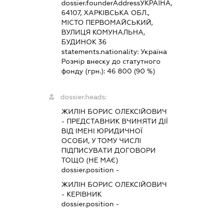
dossier.founderAddress
УКРАЇНА,
64107, ХАРКІВСЬКА ОБЛ.,
МІСТО ПЕРВОМАЙСЬКИЙ,
ВУЛИЦЯ КОМУНАЛЬНА,
БУДИНОК 36
statements.nationality:
Україна
Розмір внеску до статутного
фонду (грн.):
46 800
(90 %)
dossier.heads:
ЖИЛІН БОРИС ОЛЕКСІЙОВИЧ
-
ПРЕДСТАВНИК
ВЧИНЯТИ ДІЇ
ВІД ІМЕНІ ЮРИДИЧНОЇ
ОСОБИ, У ТОМУ ЧИСЛІ
ПІДПИСУВАТИ ДОГОВОРИ
ТОЩО (НЕ МАЄ)
dossier.position -
ЖИЛІН БОРИС ОЛЕКСІЙОВИЧ
-
КЕРІВНИК
dossier.position -