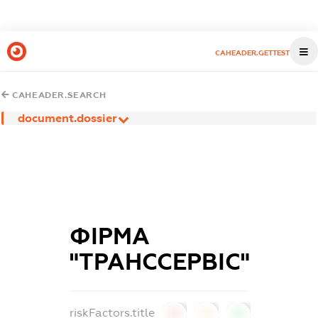
CAHEADER.GETTEST
CAHEADER.SEARCH
document.dossier
ФІРМА
"ТРАНССЕРВІС"
riskFactors.title
0
0
0