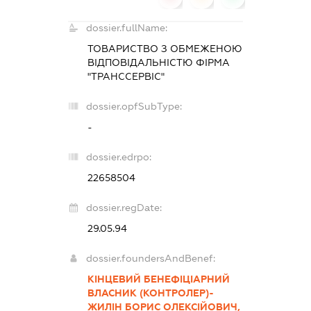
dossier.fullName:
ТОВАРИСТВО З ОБМЕЖЕНОЮ
ВІДПОВІДАЛЬНІСТЮ ФІРМА
"ТРАНССЕРВІС"
dossier.opfSubType:
-
dossier.edrpo:
22658504
dossier.regDate:
29.05.94
dossier.foundersAndBenef:
КІНЦЕВИЙ БЕНЕФІЦІАРНИЙ
ВЛАСНИК (КОНТРОЛЕР)-
ЖИЛІН БОРИС ОЛЕКСІЙОВИЧ,