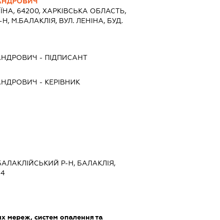
САНДРОВИЧ
ЇНА, 64200, ХАРКIВСЬКА ОБЛАСТЬ,
, М.БАЛАКЛІЯ, ВУЛ. ЛЕНІНА, БУД.
САНДРОВИЧ
-
ПІДПИСАНТ
САНДРОВИЧ
-
КЕРІВНИК
 БАЛАКЛІЙСЬКИЙ Р-Н, БАЛАКЛІЯ,
 4
 мереж, систем опалення та