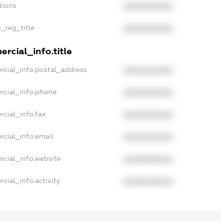
tions
XXXXXXXXXX
n_reg_title
XXXXXXXXXX
rcial_info.title
rcial_info.postal_address
XXXXXXXXXX
rcial_info.phone
XXXXXXXXXX
rcial_info.fax
XXXXXXXXXX
rcial_info.email
XXXXXXXXXX
rcial_info.website
XXXXXXXXXX
cial_info.activity
XXXXXXXXXX