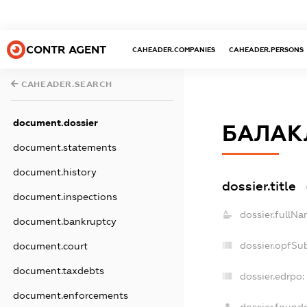
CONTR AGENT
CAHEADER.COMPANIES
CAHEADER.PERSONS
CAHEADER.SEARCH
document.dossier
БАЛАК
document.statements
document.history
dossier.title
document.inspections
dossier.fullNa
document.bankruptcy
dossier.opfSu
document.court
document.taxdebts
dossier.edrpo:
document.enforcements
dossier.found