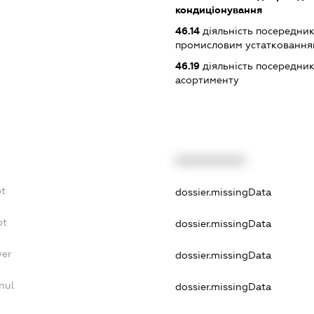
кондиціонування
46.14
діяльність посередник
промисловим устаткованням
46.19
діяльність посередник
асортименту
XXXXXXXXXX
bt
dossier.missingData
bt
dossier.missingData
yer
dossier.missingData
nul
dossier.missingData