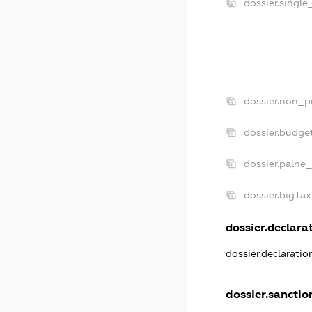
dossier.singl
dossier.non_p
dossier.budge
dossier.palne_
dossier.bigTa
dossier.declarat
dossier.declarati
dossier.sanctio