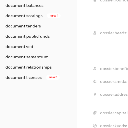
document.balances
document.scorings
new!
document.tenders
dossier.heads:
document.publicfunds
document.ved
document.semantrum
document.relationships
dossier.benefic
document.licenses
new!
dossier.smida:
dossier.addres
dossier.capital
dossier.kveds: