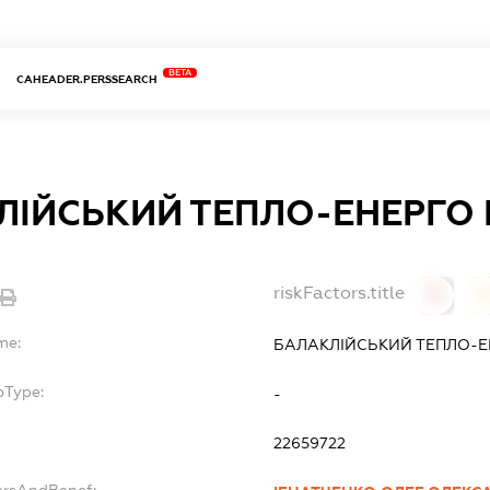
BETA
CAHEADER.PERSSEARCH
ЛІЙСЬКИЙ ТЕПЛО-ЕНЕРГО
riskFactors.title
0
0
me:
БАЛАКЛІЙСЬКИЙ ТЕПЛО-Е
bType:
-
22659722
ersAndBenef: