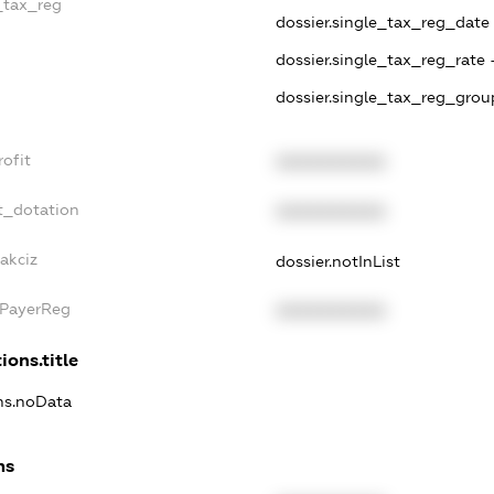
e_tax_reg
dossier.single_tax_reg_date -
dossier.single_tax_reg_rate 
dossier.single_tax_reg_grou
rofit
XXXXXXXXXX
t_dotation
XXXXXXXXXX
akciz
dossier.notInList
xPayerReg
XXXXXXXXXX
ions.title
ons.noData
ns