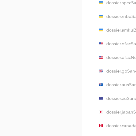
dossier.specS
dossier.rnboS
dossier.amkuB
dossier.ofacS
dossier.ofac
dossier.gbSan
dossier.ausSa
dossier.euSan
dossier.japan
dossier.canad