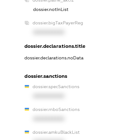
dossier.notInList
dossier.bigTaxPayerReg
XXXXXXXXXX
dossier.declarations.title
dossier.declarations.noData
dossier.sanctions
dossier.specSanctions
XXXXXXXXXX
dossier.rnboSanctions
XXXXXXXXXX
dossier.amkuBlackList