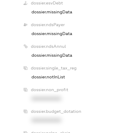
dossier.esvDebt
dossier.missingData
dossier.ndsPayer
dossier.missingData
dossier.ndsAnnul
dossier.missingData
dossier.single_tax_reg
dossier.notInList
dossier.non_profit
XXXXXXXXXX
dossier.budget_dotation
XXXXXXXXXX
dossier.palne_akciz