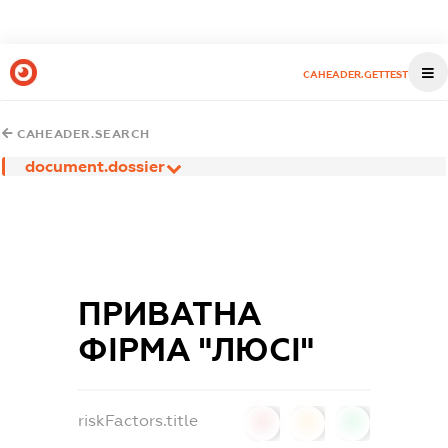
CAHEADER.GETTEST
CAHEADER.SEARCH
document.dossier
ПРИВАТНА
ФІРМА "ЛЮСІ"
riskFactors.title
0
0
0