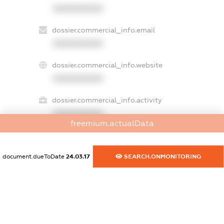
XXXXXXXXXX
dossier.commercial_info.email
XXXXXXXXXX
dossier.commercial_info.website
XXXXXXXXXX
dossier.commercial_info.activity
XXXXXXXXXX
freemium.actualData
document.dueToDate
24.03.17
SEARCH.ONMONITORING
freemium.exampleText_1
freemium.exampleText_2
freemium.anonymousPerSearch2
FREEMIUM.DETAILS
FREEMIUM.REGISTER