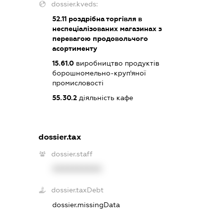
dossier.kveds:
52.11
роздрібна торгівля в
неспеціалізованих магазинах з
перевагою продовольчого
асортименту
15.61.0
виробництво продуктів
борошномельно-круп'яної
промисловості
55.30.2
діяльність кафе
dossier.tax
dossier.staff
XXXXXXXXXX
dossier.taxDebt
dossier.missingData