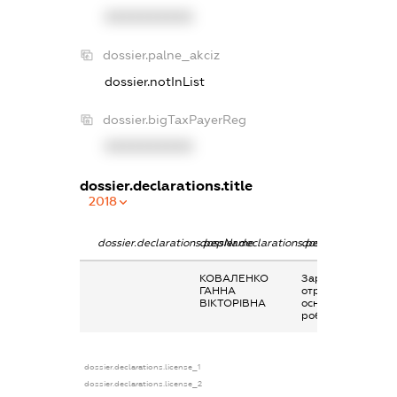
XXXXXXXXXX
dossier.palne_akciz
dossier.notInList
dossier.bigTaxPayerReg
XXXXXXXXXX
dossier.declarations.title
2018
dossier.declarations.pepName
dossier.declarations.personName
dossier.declaratio
КОВАЛЕНКО
Заробітна плата
ГАННА
отримана за
ВІКТОРІВНА
основним місцем
роботи
dossier.declarations.license_1
dossier.declarations.license_2