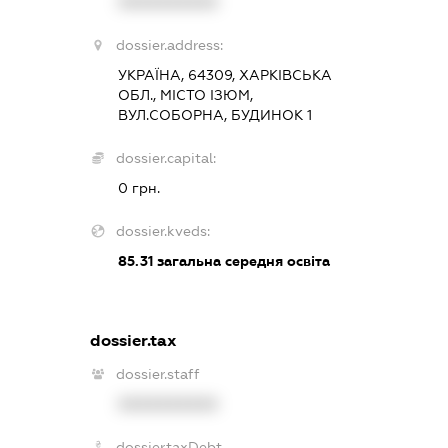
XXXXXXXXXX
dossier.address:
УКРАЇНА, 64309, ХАРКІВСЬКА
ОБЛ., МІСТО ІЗЮМ,
ВУЛ.СОБОРНА, БУДИНОК 1
dossier.capital:
0 грн.
dossier.kveds:
85.31
загальна середня освіта
dossier.tax
dossier.staff
XXXXXXXXXX
dossier.taxDebt