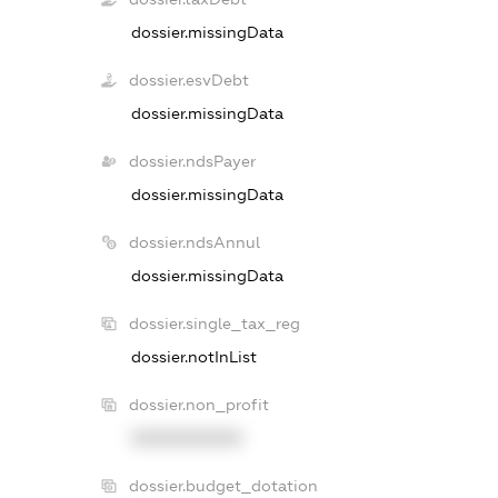
dossier.missingData
dossier.esvDebt
dossier.missingData
dossier.ndsPayer
dossier.missingData
dossier.ndsAnnul
dossier.missingData
dossier.single_tax_reg
dossier.notInList
dossier.non_profit
XXXXXXXXXX
dossier.budget_dotation