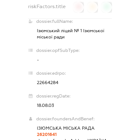
riskFactors.title
0
0
0
dossier.fullName:
Ізюмський ліцей № 1 Ізюмської
міської ради
dossier.opfSubType:
-
dossier.edrpo:
22664284
dossier.regDate:
18.08.03
dossier.foundersAndBenef:
ІЗЮМСЬКА МІСЬКА РАДА
26201641