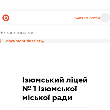
CAHEADER.GETTEST
CAHEADER.SEARCH
document.dossier
Ізюмський ліцей
№ 1 Ізюмської
міської ради