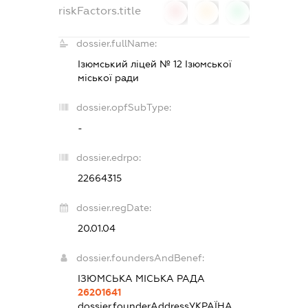
riskFactors.title
0
0
0
dossier.fullName:
Ізюмський ліцей № 12 Ізюмської
міської ради
dossier.opfSubType:
-
dossier.edrpo:
22664315
dossier.regDate:
20.01.04
dossier.foundersAndBenef:
ІЗЮМСЬКА МІСЬКА РАДА
26201641
dossier.founderAddress
УКРАЇНА,