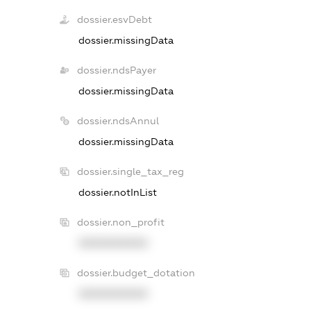
dossier.esvDebt
dossier.missingData
dossier.ndsPayer
dossier.missingData
dossier.ndsAnnul
dossier.missingData
dossier.single_tax_reg
dossier.notInList
dossier.non_profit
XXXXXXXXXX
dossier.budget_dotation
XXXXXXXXXX