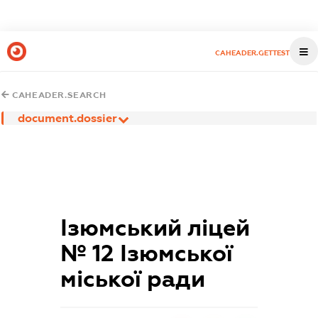
CAHEADER.GETTEST
CAHEADER.SEARCH
document.dossier
Ізюмський ліцей
№ 12 Ізюмської
міської ради