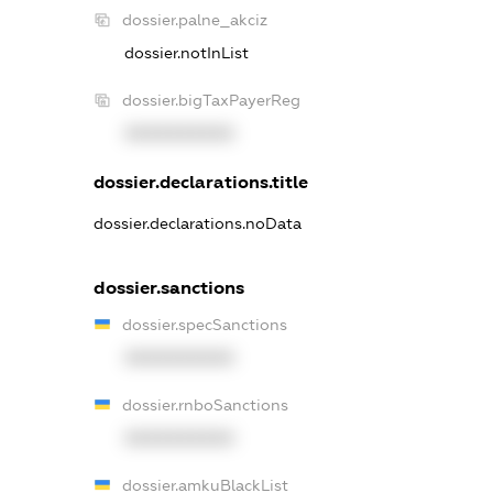
dossier.palne_akciz
dossier.notInList
dossier.bigTaxPayerReg
XXXXXXXXXX
dossier.declarations.title
dossier.declarations.noData
dossier.sanctions
dossier.specSanctions
XXXXXXXXXX
dossier.rnboSanctions
XXXXXXXXXX
dossier.amkuBlackList