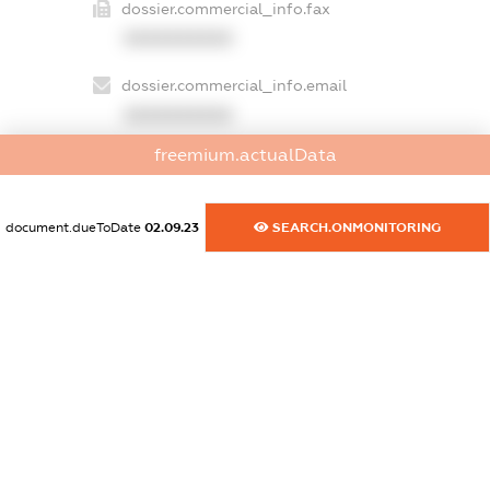
dossier.commercial_info.fax
XXXXXXXXXX
dossier.commercial_info.email
XXXXXXXXXX
freemium.actualData
dossier.commercial_info.website
XXXXXXXXXX
document.dueToDate
02.09.23
SEARCH.ONMONITORING
dossier.commercial_info.activity
XXXXXXXXXX
freemium.exampleText_1
freemium.exampleText_2
freemium.anonymousPerSearch2
FREEMIUM.DETAILS
FREEMIUM.REGISTER