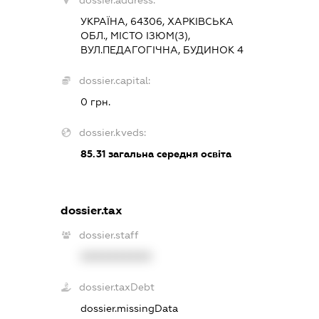
dossier.address:
УКРАЇНА, 64306, ХАРКІВСЬКА
ОБЛ., МІСТО ІЗЮМ(З),
ВУЛ.ПЕДАГОГІЧНА, БУДИНОК 4
dossier.capital:
0 грн.
dossier.kveds:
85.31
загальна середня освіта
dossier.tax
dossier.staff
XXXXXXXXXX
dossier.taxDebt
dossier.missingData