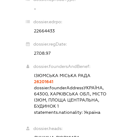
-
dossier.edrpo:
22664433
dossier.regDate:
27.08.97
dossier.foundersAndBenef:
ІЗЮМСЬКА МІСЬКА РАДА
26201641
dossier.founderAddress
УКРАЇНА,
64300, ХАРКІВСЬКА ОБЛ., МІСТО
ІЗЮМ, ПЛОЩА ЦЕНТРАЛЬНА,
БУДИНОК 1
statements.nationality:
Україна
dossier.heads: