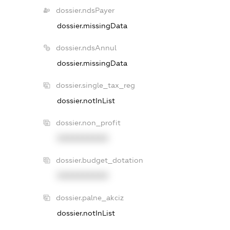
dossier.ndsPayer
dossier.missingData
dossier.ndsAnnul
dossier.missingData
dossier.single_tax_reg
dossier.notInList
dossier.non_profit
XXXXXXXXXX
dossier.budget_dotation
XXXXXXXXXX
dossier.palne_akciz
dossier.notInList