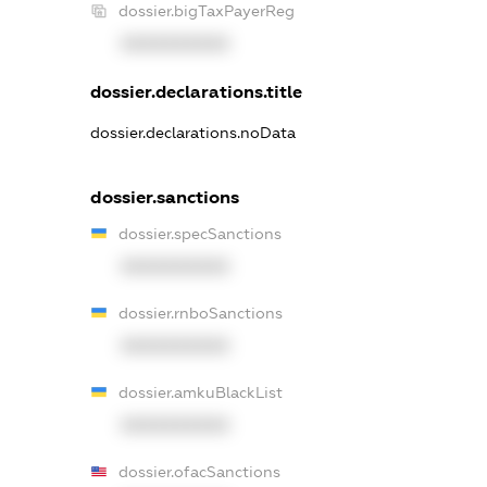
dossier.bigTaxPayerReg
XXXXXXXXXX
dossier.declarations.title
dossier.declarations.noData
dossier.sanctions
dossier.specSanctions
XXXXXXXXXX
dossier.rnboSanctions
XXXXXXXXXX
dossier.amkuBlackList
XXXXXXXXXX
dossier.ofacSanctions