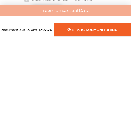
XXXXXXXXXX
freemium.actualData
dossier.commercial_info.website
XXXXXXXXXX
document.dueToDate
17.02.26
SEARCH.ONMONITORING
dossier.commercial_info.activity
XXXXXXXXXX
freemium.exampleText_1
freemium.exampleText_2
freemium.anonymousPerSearch2
FREEMIUM.DETAILS
FREEMIUM.REGISTER