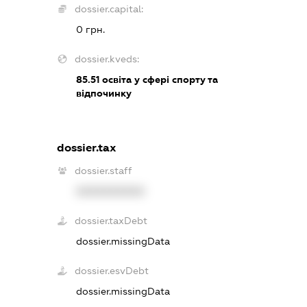
dossier.capital:
0 грн.
dossier.kveds:
85.51
освіта у сфері спорту та
відпочинку
dossier.tax
dossier.staff
XXXXXXXXXX
dossier.taxDebt
dossier.missingData
dossier.esvDebt
dossier.missingData