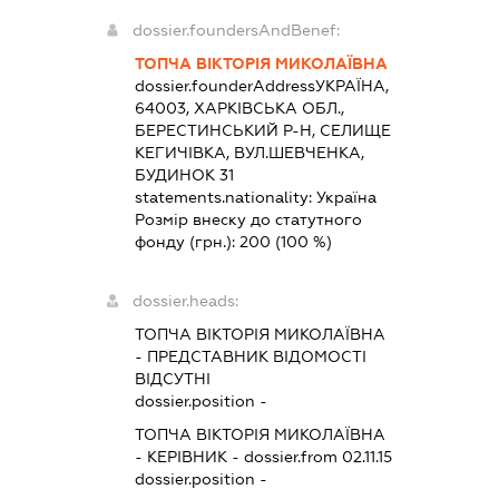
dossier.foundersAndBenef:
ТОПЧА ВІКТОРІЯ МИКОЛАЇВНА
dossier.founderAddress
УКРАЇНА,
64003, ХАРКІВСЬКА ОБЛ.,
БЕРЕСТИНСЬКИЙ Р-Н, СЕЛИЩЕ
КЕГИЧІВКА, ВУЛ.ШЕВЧЕНКА,
БУДИНОК 31
statements.nationality:
Україна
Розмір внеску до статутного
фонду (грн.):
200
(100 %)
dossier.heads:
ТОПЧА ВІКТОРІЯ МИКОЛАЇВНА
-
ПРЕДСТАВНИК
ВІДОМОСТІ
ВІДСУТНІ
dossier.position -
ТОПЧА ВІКТОРІЯ МИКОЛАЇВНА
-
КЕРІВНИК
- dossier.from 02.11.15
dossier.position -