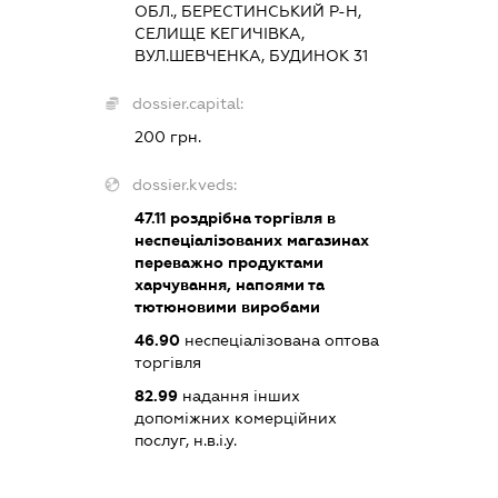
ОБЛ., БЕРЕСТИНСЬКИЙ Р-Н,
СЕЛИЩЕ КЕГИЧІВКА,
ВУЛ.ШЕВЧЕНКА, БУДИНОК 31
dossier.capital:
200 грн.
dossier.kveds:
47.11
роздрібна торгівля в
неспеціалізованих магазинах
переважно продуктами
харчування, напоями та
тютюновими виробами
46.90
неспеціалізована оптова
торгівля
82.99
надання інших
допоміжних комерційних
послуг, н.в.і.у.