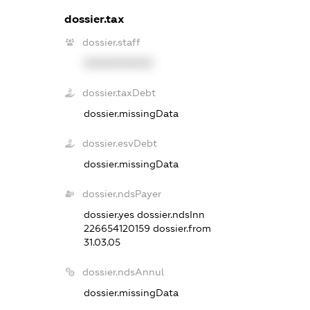
dossier.tax
dossier.staff
XXXXXXXXXX
dossier.taxDebt
dossier.missingData
dossier.esvDebt
dossier.missingData
dossier.ndsPayer
dossier.yes
dossier.ndsInn
226654120159
dossier.from
31.03.05
dossier.ndsAnnul
dossier.missingData