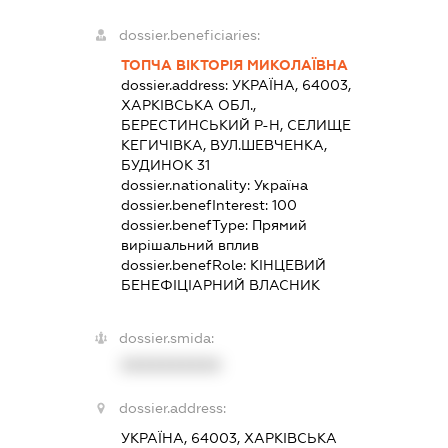
dossier.beneficiaries:
ТОПЧА ВІКТОРІЯ МИКОЛАЇВНА
dossier.address:
УКРАЇНА, 64003,
ХАРКІВСЬКА ОБЛ.,
БЕРЕСТИНСЬКИЙ Р-Н, СЕЛИЩЕ
КЕГИЧІВКА, ВУЛ.ШЕВЧЕНКА,
БУДИНОК 31
dossier.nationality:
Україна
dossier.benefInterest:
100
dossier.benefType:
Прямий
вирішальний вплив
dossier.benefRole:
КІНЦЕВИЙ
БЕНЕФІЦІАРНИЙ ВЛАСНИК
dossier.smida:
XXXXXXXXXX
dossier.address:
УКРАЇНА, 64003, ХАРКІВСЬКА