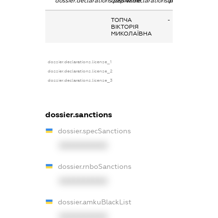
dossier.declarations.pepName
dossier.declarations.personName
dossier.declarati
ТОПЧА
-
ВІКТОРІЯ
МИКОЛАЇВНА
dossier.declarations.license_1
dossier.declarations.license_2
dossier.declarations.license_3
dossier.sanctions
dossier.specSanctions
XXXXXXXXXX
dossier.rnboSanctions
XXXXXXXXXX
dossier.amkuBlackList
XXXXXXXXXX