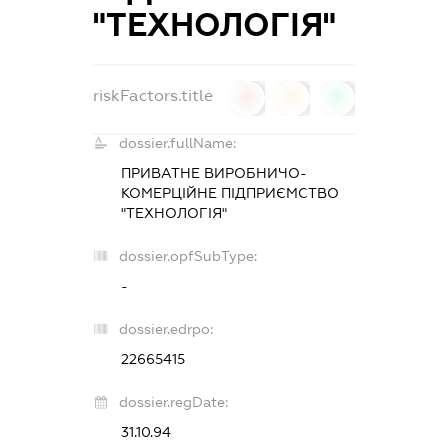
"ТЕХНОЛОГІЯ"
riskFactors.title
0
0
0
dossier.fullName:
ПРИВАТНЕ ВИРОБНИЧО-
КОМЕРЦІЙНЕ ПІДПРИЄМСТВО
"ТЕХНОЛОГІЯ"
dossier.opfSubType:
-
dossier.edrpo:
22665415
dossier.regDate:
31.10.94