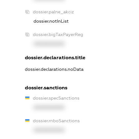
dossier.palne_akciz
dossier.notInList
dossier.bigTaxPayerReg
XXXXXXXXXX
dossier.declarations.title
dossier.declarations.noData
dossier.sanctions
dossier.specSanctions
XXXXXXXXXX
dossier.rnboSanctions
XXXXXXXXXX