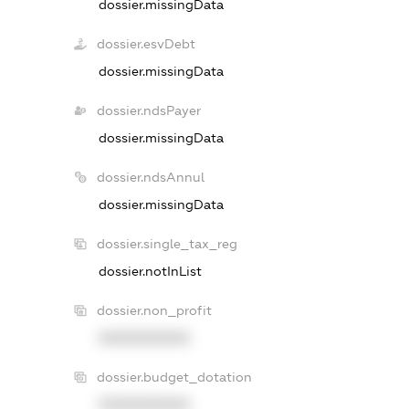
dossier.missingData
dossier.esvDebt
dossier.missingData
dossier.ndsPayer
dossier.missingData
dossier.ndsAnnul
dossier.missingData
dossier.single_tax_reg
dossier.notInList
dossier.non_profit
XXXXXXXXXX
dossier.budget_dotation
XXXXXXXXXX