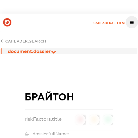
CAHEADER.GETTEST
CAHEADER.SEARCH
document.dossier
БРАЙТОН
riskFactors.title
0
0
0
dossier.fullName: