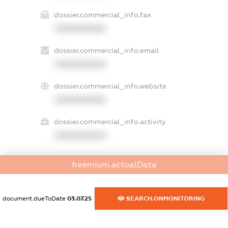
dossier.commercial_info.fax
XXXXXXXXXX
dossier.commercial_info.email
XXXXXXXXXX
dossier.commercial_info.website
XXXXXXXXXX
dossier.commercial_info.activity
XXXXXXXXXX
freemium.actualData
freemium.exampleText_1
freemium.exampleText_2
freemium.anonymousPerSearch2
document.dueToDate
03.07.25
SEARCH.ONMONITORING
FREEMIUM.DETAILS