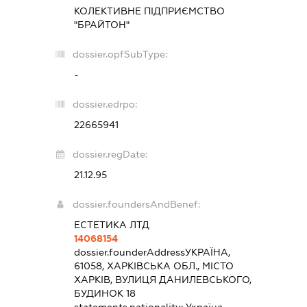
КОЛЕКТИВНЕ ПІДПРИЄМСТВО
"БРАЙТОН"
dossier.opfSubType:
-
dossier.edrpo:
22665941
dossier.regDate:
21.12.95
dossier.foundersAndBenef:
ЕСТЕТИКА ЛТД
14068154
dossier.founderAddress
УКРАЇНА,
61058, ХАРКІВСЬКА ОБЛ., МІСТО
ХАРКІВ, ВУЛИЦЯ ДАНИЛЕВСЬКОГО,
БУДИНОК 18
statements.nationality:
Україна