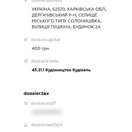
dossier.address:
УКРАЇНА, 62370, ХАРКІВСЬКА ОБЛ.,
ДЕРГАЧІВСЬКИЙ Р-Н, СЕЛИЩЕ
МІСЬКОГО ТИПУ СОЛОНИЦІВКА,
ВУЛИЦЯ ПУШКІНА, БУДИНОК 2А
dossier.capital:
400 грн.
dossier.kveds:
45.21.1
будівництво будівель
dossier.tax
dossier.staff
XXXXXXXXXX
dossier.taxDebt