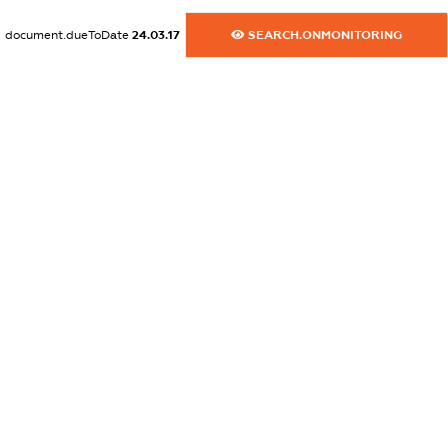
dossier.commercial_info.activity
document.dueToDate
24.03.17
SEARCH.ONMONITORING
XXXXXXXXXX
freemium.exampleText_1
freemium.exampleText_2
freemium.anonymousPerSearch2
FREEMIUM.DETAILS
FREEMIUM.REGISTER