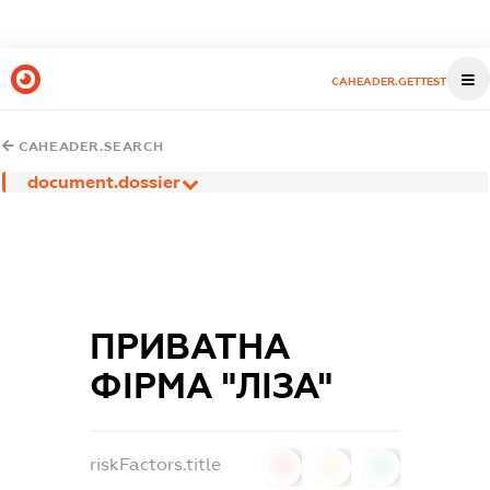
CAHEADER.GETTEST
CAHEADER.SEARCH
document.dossier
ПРИВАТНА
ФІРМА "ЛІЗА"
riskFactors.title
0
0
0