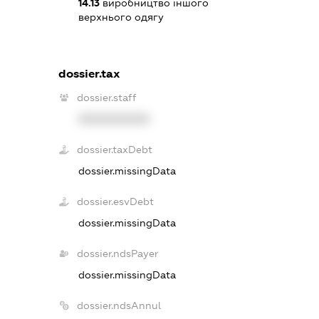
14.13
виробництво іншого
верхнього одягу
dossier.tax
dossier.staff
XXXXXXXXXX
dossier.taxDebt
dossier.missingData
dossier.esvDebt
dossier.missingData
dossier.ndsPayer
dossier.missingData
dossier.ndsAnnul