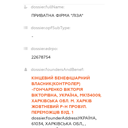
dossier.fullName:
ПРИВАТНА ФІРМА "ЛІЗА"
dossier.opfSubType:
-
dossier.edrpo:
22678754
dossier.foundersAndBenef:
КІНЦЕВИЙ БЕНЕФІЦІАРНИЙ
ВЛАСНИК(КОНТРОЛЕР)
-ГОНЧАРЕНКО ВІКТОРІЯ
ВІКТОРІВНА, УКРАЇНА, МК134009,
ХАРКІВСЬКА ОБЛ. М. ХАРКІВ
ЖОВТНЕВИЙ Р-Н ПРОВУЛ.
ПЕРЕМОЖЦІВ БУД. 1
dossier.founderAddress
УКРАЇНА,
61034, ХАРКIВСЬКА ОБЛ., ,