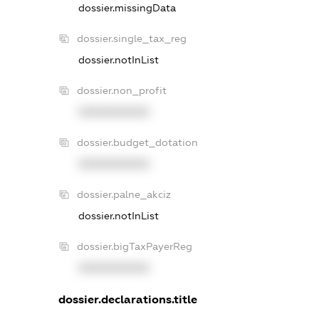
dossier.missingData
dossier.single_tax_reg
dossier.notInList
dossier.non_profit
XXXXXXXXXX
dossier.budget_dotation
XXXXXXXXXX
dossier.palne_akciz
dossier.notInList
dossier.bigTaxPayerReg
XXXXXXXXXX
dossier.declarations.title