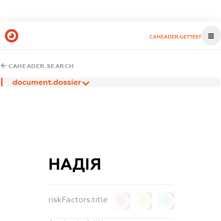
CAHEADER.GETTEST
CAHEADER.SEARCH
document.dossier
НАДІЯ
riskFactors.title
0
0
0