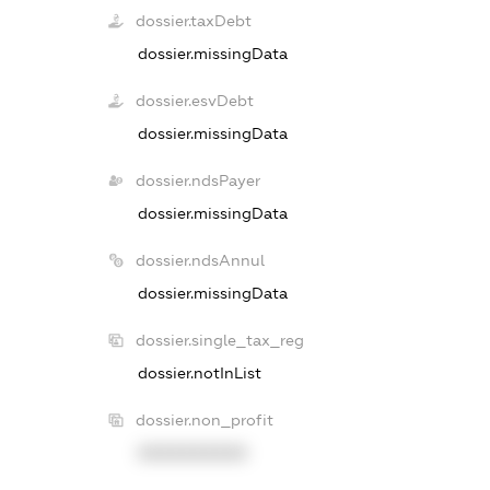
dossier.taxDebt
dossier.missingData
dossier.esvDebt
dossier.missingData
dossier.ndsPayer
dossier.missingData
dossier.ndsAnnul
dossier.missingData
dossier.single_tax_reg
dossier.notInList
dossier.non_profit
XXXXXXXXXX