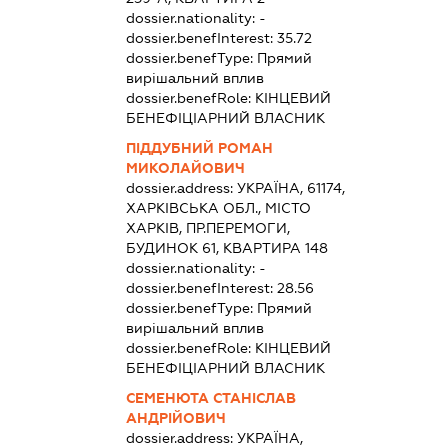
dossier.nationality:
-
dossier.benefInterest:
35.72
dossier.benefType:
Прямий
вирішальний вплив
dossier.benefRole:
КІНЦЕВИЙ
БЕНЕФІЦІАРНИЙ ВЛАСНИК
ПІДДУБНИЙ РОМАН
МИКОЛАЙОВИЧ
dossier.address:
УКРАЇНА, 61174,
ХАРКІВСЬКА ОБЛ., МІСТО
ХАРКІВ, ПР.ПЕРЕМОГИ,
БУДИНОК 61, КВАРТИРА 148
dossier.nationality:
-
dossier.benefInterest:
28.56
dossier.benefType:
Прямий
вирішальний вплив
dossier.benefRole:
КІНЦЕВИЙ
БЕНЕФІЦІАРНИЙ ВЛАСНИК
СЕМЕНЮТА СТАНІСЛАВ
АНДРІЙОВИЧ
dossier.address:
УКРАЇНА,