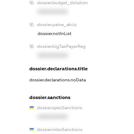
dossier.budget_dotation
XXXXXXXXXX
dossier.palne_akciz
dossier.notInList
dossier.bigTaxPayerReg
XXXXXXXXXX
dossier.declarations.title
dossier.declarations.noData
dossier.sanctions
dossier.specSanctions
XXXXXXXXXX
dossier.rnboSanctions