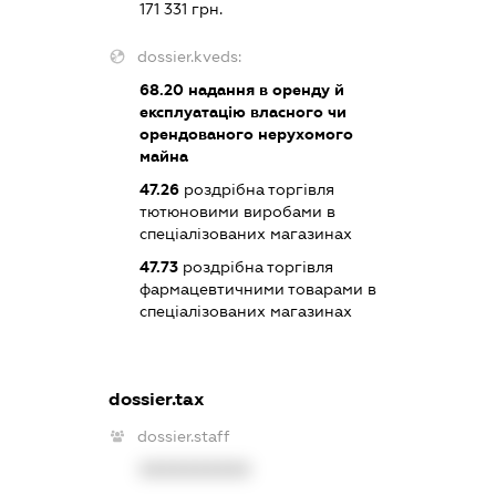
171 331 грн.
dossier.kveds:
68.20
надання в оренду й
експлуатацію власного чи
орендованого нерухомого
майна
47.26
роздрібна торгівля
тютюновими виробами в
спеціалізованих магазинах
47.73
роздрібна торгівля
фармацевтичними товарами в
спеціалізованих магазинах
dossier.tax
dossier.staff
XXXXXXXXXX