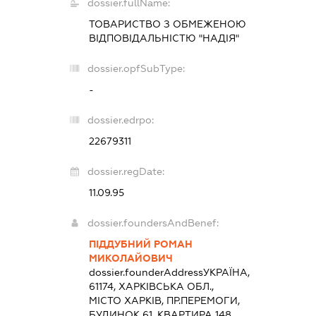
dossier.fullName:
ТОВАРИСТВО З ОБМЕЖЕНОЮ
ВІДПОВІДАЛЬНІСТЮ "НАДІЯ"
dossier.opfSubType:
-
dossier.edrpo:
22679311
dossier.regDate:
11.09.95
dossier.foundersAndBenef:
ПІДДУБНИЙ РОМАН
МИКОЛАЙОВИЧ
dossier.founderAddress
УКРАЇНА,
61174, ХАРКІВСЬКА ОБЛ.,
МІСТО ХАРКІВ, ПР.ПЕРЕМОГИ,
БУДИНОК 61, КВАРТИРА 148