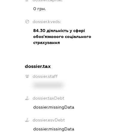
0 грн.
dossier.kveds:
84.30
діяльність у сфері
обов'язкового соціального
страхування
dossier.tax
dossier.staff
XXXXXXXXXX
dossier.taxDebt
dossier.missingData
dossier.esvDebt
dossier.missingData