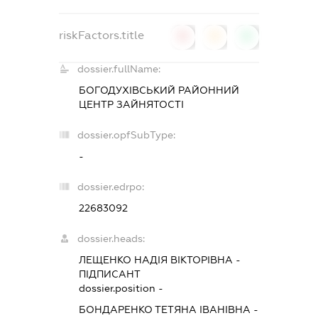
riskFactors.title
0
0
0
dossier.fullName:
БОГОДУХІВСЬКИЙ РАЙОННИЙ
ЦЕНТР ЗАЙНЯТОСТІ
dossier.opfSubType:
-
dossier.edrpo:
22683092
dossier.heads:
ЛЕЩЕНКО НАДІЯ ВІКТОРІВНА
-
ПІДПИСАНТ
dossier.position -
БОНДАРЕНКО ТЕТЯНА ІВАНІВНА
-