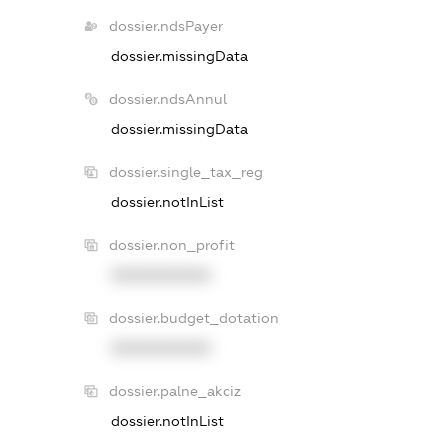
dossier.ndsPayer
dossier.missingData
dossier.ndsAnnul
dossier.missingData
dossier.single_tax_reg
dossier.notInList
dossier.non_profit
XXXXXXXXXX
dossier.budget_dotation
XXXXXXXXXX
dossier.palne_akciz
dossier.notInList