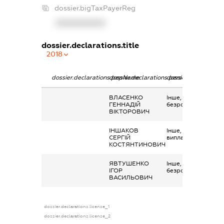
dossier.bigTaxPayerReg
XXXXXXXXXX
dossier.declarations.title
2018
dossier.declarations.pepName
dossier.declarations.personName
dossier.declaration
ВЛАСЕНКО
Інше, виплати по
ГЕННАДІЙ
безробіттю
ВІКТОРОВИЧ
ІНШАКОВ
Інше, соціальні
СЕРГІЙ
виплати
КОСТЯНТИНОВИЧ
ЯВТУШЕНКО
Інше, Допомога по
ІГОР
безробіттю
ВАСИЛЬОВИЧ
dossier.declarations.license_1
dossier.declarations.license_2