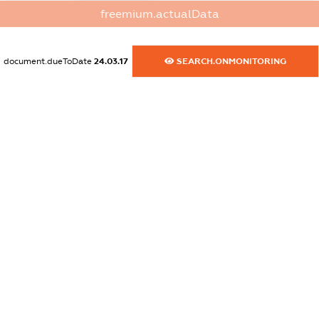
freemium.actualData
dossier.commercial_info.activity
XXXXXXXXXX
document.dueToDate
24.03.17
SEARCH.ONMONITORING
freemium.exampleText_1
freemium.exampleText_2
freemium.anonymousPerSearch2
FREEMIUM.DETAILS
FREEMIUM.REGISTER