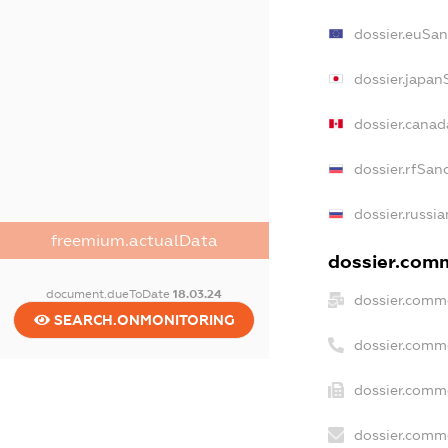
dossier.euSan
dossier.japan
dossier.cana
dossier.rfSan
dossier.russia
freemium.actualData
dossier.comm
document.dueToDate
18.03.24
dossier.comme
SEARCH.ONMONITORING
dossier.comm
dossier.comme
dossier.comme