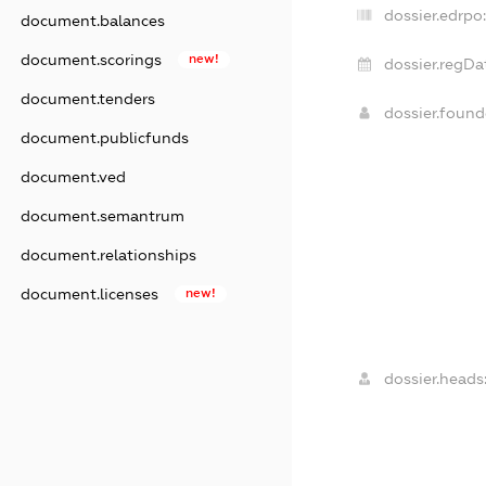
dossier.edrpo:
document.balances
document.scorings
new!
dossier.regDa
document.tenders
dossier.foun
document.publicfunds
document.ved
document.semantrum
document.relationships
document.licenses
new!
dossier.heads