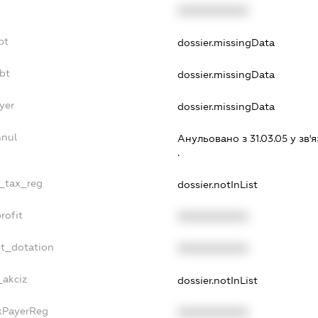
XXXXXXXXXX
bt
dossier.missingData
bt
dossier.missingData
yer
dossier.missingData
nnul
Анульовано з 31.03.05 у зв'я
.
e_tax_reg
dossier.notInList
rofit
XXXXXXXXXX
et_dotation
XXXXXXXXXX
_akciz
dossier.notInList
axPayerReg
XXXXXXXXXX