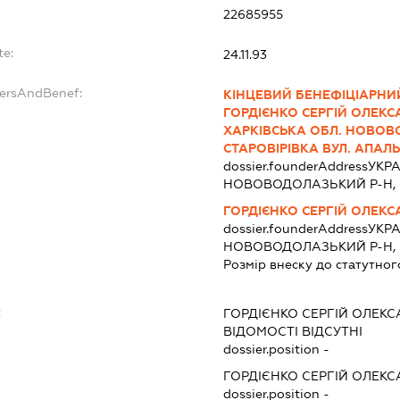
22685955
te:
24.11.93
dersAndBenef:
КІНЦЕВИЙ БЕНЕФІЦІАРНИЙ
ГОРДІЄНКО СЕРГІЙ ОЛЕКС
ХАРКІВСЬКА ОБЛ. НОВОВ
СТАРОВІРІВКА ВУЛ. АПАЛЬ
dossier.founderAddress
УКРА
НОВОВОДОЛАЗЬКИЙ Р-Н, 
ГОРДІЄНКО СЕРГІЙ ОЛЕК
dossier.founderAddress
УКРА
НОВОВОДОЛАЗЬКИЙ Р-Н, 
Розмір внеску до статутног
:
ГОРДІЄНКО СЕРГІЙ ОЛЕК
ВІДОМОСТІ ВІДСУТНІ
dossier.position -
ГОРДІЄНКО СЕРГІЙ ОЛЕК
dossier.position -