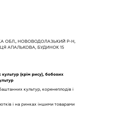
ЬКА ОБЛ., НОВОВОДОЛАЗЬКИЙ Р-Н,
ИЦЯ АПАЛЬКОВА, БУДИНОК 15
культур (крім рису), бобових
культур
баштанних культур, коренеплодів і
лотків і на ринках іншими товарами