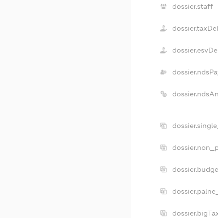
dossier.staff
dossier.taxDe
dossier.esvDe
dossier.ndsPa
dossier.ndsA
dossier.singl
dossier.non_p
dossier.budg
dossier.palne
dossier.bigT