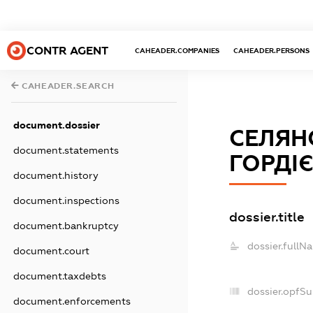
CONTR AGENT
CAHEADER.COMPANIES
CAHEADER.PERSONS
CAHEADER.SEARCH
document.dossier
СЕЛЯН
document.statements
ГОРДІ
document.history
document.inspections
dossier.title
document.bankruptcy
dossier.fullN
document.court
document.taxdebts
dossier.opfS
document.enforcements