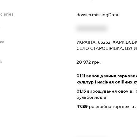
ciaries:
dossier.missingData
:
XXXXXXXXXX
s:
УКРАЇНА, 63252, ХАРКІВС
СЕЛО СТАРОВІРІВКА, ВУЛ
:
20 972 грн.
01.11
вирощування зернових 
культур і насіння олійних 
01.13
вирощування овочів і 
бульбоплодів
47.89
роздрібна торгівля з 