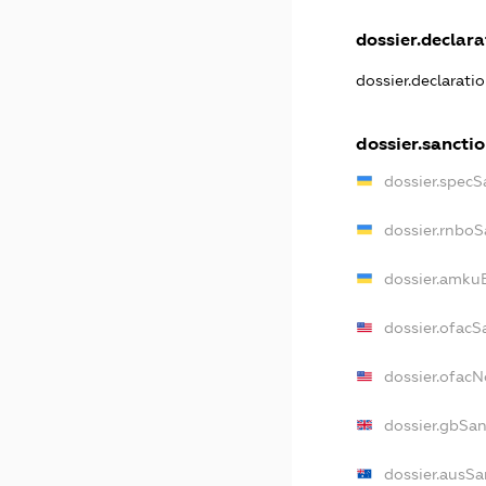
dossier.declarat
dossier.declarati
dossier.sancti
dossier.specS
dossier.rnboS
dossier.amkuB
dossier.ofacS
dossier.ofac
dossier.gbSan
dossier.ausSa