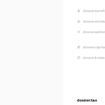
dossier.benefi
dossier.smida
dossier.addres
dossier.capital
dossier.kveds:
dossier.tax