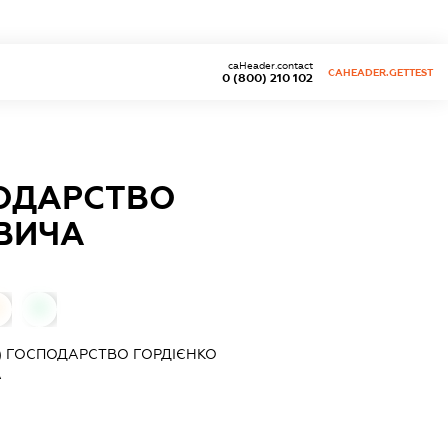
caHeader.contact
CAHEADER.GETTEST
0 (800) 210 102
ПОДАРСТВО
ОВИЧА
0
0
) ГОСПОДАРСТВО ГОРДІЄНКО
А