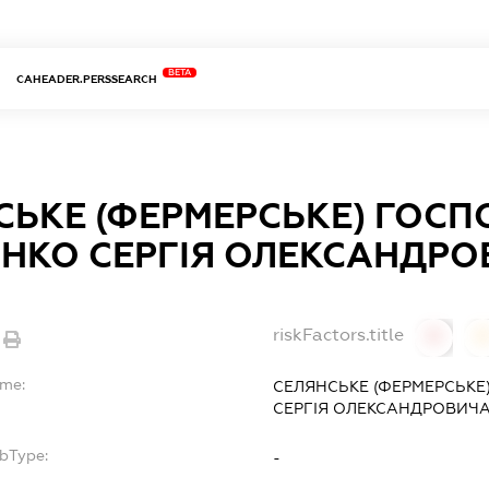
BETA
CAHEADER.PERSSEARCH
СЬКЕ (ФЕРМЕРСЬКЕ) ГОС
ЄНКО СЕРГІЯ ОЛЕКСАНДР
riskFactors.title
0
ame:
СЕЛЯНСЬКЕ (ФЕРМЕРСЬКЕ
СЕРГІЯ ОЛЕКСАНДРОВИЧ
ubType:
-