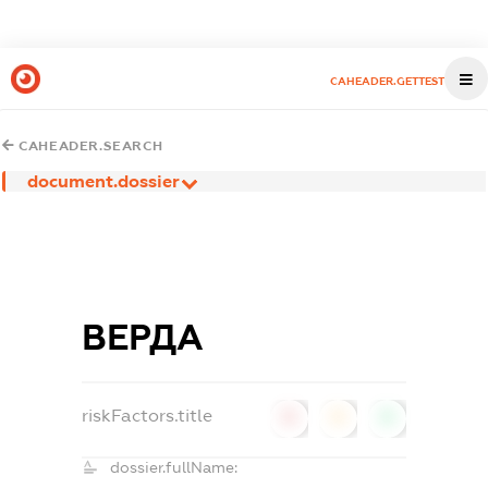
CAHEADER.GETTEST
CAHEADER.SEARCH
document.dossier
ВЕРДА
riskFactors.title
0
0
0
dossier.fullName: