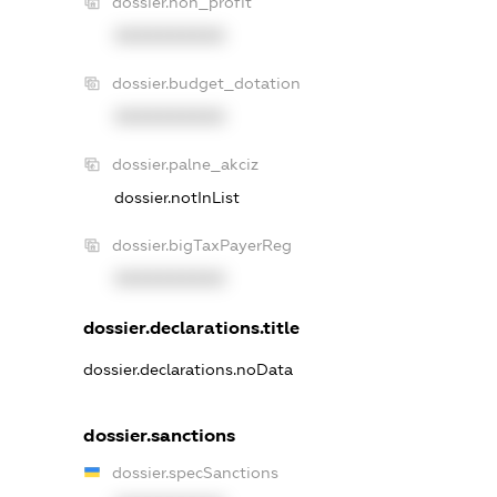
dossier.non_profit
XXXXXXXXXX
dossier.budget_dotation
XXXXXXXXXX
dossier.palne_akciz
dossier.notInList
dossier.bigTaxPayerReg
XXXXXXXXXX
dossier.declarations.title
dossier.declarations.noData
dossier.sanctions
dossier.specSanctions