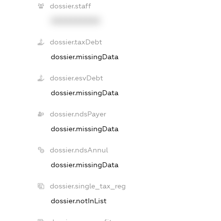
dossier.staff
XXXXXXXXXX
dossier.taxDebt
dossier.missingData
dossier.esvDebt
dossier.missingData
dossier.ndsPayer
dossier.missingData
dossier.ndsAnnul
dossier.missingData
dossier.single_tax_reg
dossier.notInList