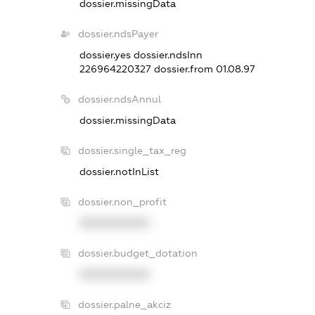
dossier.missingData
dossier.ndsPayer
dossier.yes
dossier.ndsInn
226964220327
dossier.from 01.08.97
dossier.ndsAnnul
dossier.missingData
dossier.single_tax_reg
dossier.notInList
dossier.non_profit
XXXXXXXXXX
dossier.budget_dotation
XXXXXXXXXX
dossier.palne_akciz