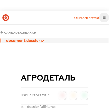
CAHEADER.GETTEST
CAHEADER.SEARCH
document.dossier
АГРОДЕТАЛЬ
riskFactors.title
0
0
0
dossier.fullName: