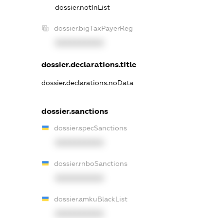
dossier.notInList
dossier.bigTaxPayerReg
XXXXXXXXXX
dossier.declarations.title
dossier.declarations.noData
dossier.sanctions
dossier.specSanctions
XXXXXXXXXX
dossier.rnboSanctions
XXXXXXXXXX
dossier.amkuBlackList
XXXXXXXXXX