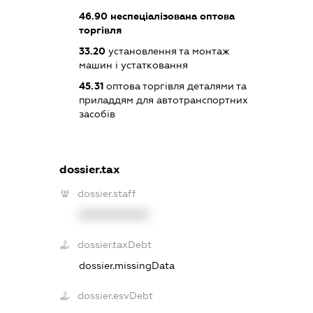
46.90
неспеціалізована оптова
торгівля
33.20
установлення та монтаж
машин і устатковання
45.31
оптова торгівля деталями та
приладдям для автотранспортних
засобів
dossier.tax
dossier.staff
XXXXXXXXXX
dossier.taxDebt
dossier.missingData
dossier.esvDebt