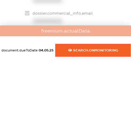
XXXXXXXXXX
dossier.commercial_info.email
XXXXXXXXXX
freemium.actualData
dossier.commercial_info.website
XXXXXXXXXX
document.dueToDate
04.05.25
SEARCH.ONMONITORING
dossier.commercial_info.activity
XXXXXXXXXX
freemium.exampleText_1
freemium.exampleText_2
freemium.anonymousPerSearch2
FREEMIUM.DETAILS
FREEMIUM.REGISTER